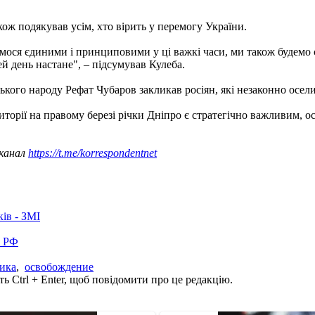
ож подякував усім, хто вірить у перемогу України.
ося єдиними і принциповими у ці важкі часи, ми також будемо с
й день настане", – підсумував Кулеба.
ького народу Рефат Чубаров закликав росіян, які незаконно осе
иторії на правому березі річки Дніпро є стратегічно важливим, 
 канал
https://t.me/korrespondentnet
ків - ЗМІ
в РФ
ика
,
освобождение
ь Ctrl + Enter, щоб повідомити про це редакцію.