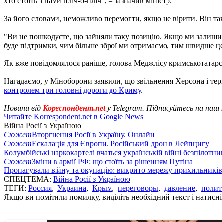
хто стоїть з нами пліч-о-пліч", – зазначив міністр.
За його словами, неможливо перемогти, якщо не вірити. Він так
"Ви не пошкодуєте, що зайняли таку позицію. Якщо ми залишим
буде підтримки, чим більше зброї ми отримаємо, тим швидше це
Як вже повідомлялося раніше, голова Меджлісу кримськотатарс
Нагадаємо, у Міноборони заявили, що звільнення Херсона і тер
контролем три головні дороги до Криму
.
Новини від
Кореспондент.net
у Telegram. Підписуйтесь на наш
Читайте Korrespondent.net в Google News
Війна Росії з Україною
Сюжет
Вторгнення Росії в Україну. Онлайн
Сюжет
Ескалація для Європи. Російський дрон в Лейпцигу
Колумбійські наркокартелі вчаться українській війні безпілотни
Сюжет
Зміни в армії РФ: що стоїть за рішенням Путіна
Пропагували війну та окупацію: викрито мережу прихильникі
СПЕЦТЕМА:
Війна Росії з Україною
ТЕГИ:
Россия
,
Украина
,
Крым
,
переговоры
,
давление
,
полит
Якщо ви помітили помилку, виділіть необхідний текст і натисніт