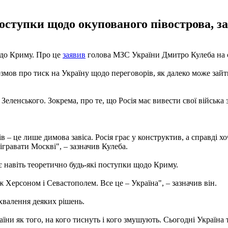
поступки щодо окупованого півострова, з
одо Криму. Про це
заявив
голова МЗС України Дмитро Кулеба на св
мов про тиск на Україну щодо переговорів, як далеко може зайти У
еленського. Зокрема, про те, що Росія має вивести свої війська 
 – це лише димова завіса. Росія грає у конструктив, а справді хо
ігравати Москві", – зазначив Кулеба.
є навіть теоретично будь-які поступки щодо Криму.
ж Херсоном і Севастополем. Все це – Україна", – зазначив він.
хвалення деяких рішень.
ни як того, на кого тиснуть і кого змушують. Сьогодні Україна т