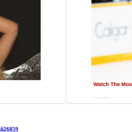
ії
26859