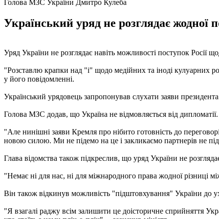
Голова МЗС України Дмитро Кулеба
Український уряд не розглядає жодної 
Уряд України не розглядає навіть можливості поступок Росії щ
"Розставлю крапки над "i" щодо медійних та іноді кулуарних роз
у його повідомленні.
Український урядовець запропонував слухати заяви президента З
Голова МЗС додав, що Україна не відмовляється від дипломатії.
"Але нинішні заяви Кремля про нібито готовність до переговорів
новою силою. Ми не підемо на це і закликаємо партнерів не під
Глава відомства також підкреслив, що уряд України не розгляда
"Немає ні для нас, ні для міжнародного права жодної різниці мі
Він також відкинув можливість "підштовхування" України до у
"Я взагалі раджу всім залишити це доісторичне сприйняття Украї