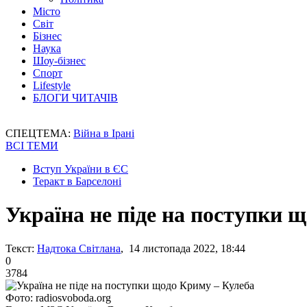
Місто
Світ
Бізнес
Наука
Шоу-бізнес
Спорт
Lifestyle
БЛОГИ ЧИТАЧІВ
СПЕЦТЕМА:
Війна в Ірані
ВСІ ТЕМИ
Вступ України в ЄС
Теракт в Барселоні
Україна не піде на поступки 
Текст:
Надтока Світлана
, 14 листопада 2022, 18:44
0
3784
Фото: radiosvoboda.org