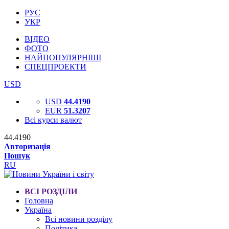
РУС
УКР
ВІДЕО
ФОТО
НАЙПОПУЛЯРНІШІ
СПЕЦПРОЕКТИ
USD
USD
44.4190
EUR
51.3207
Всі курси валют
44.4190
Авторизація
Пошук
RU
ВСІ РОЗДІЛИ
Головна
Україна
Всі новини розділу
Політика