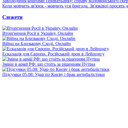
Заволодіння коштами ПриватБанку: справу Коломойського скер
Коли мовчить зв'язок - мовчить уся бригада. Зв'язківці просять
Сюжети
Вторгнення Росії в Україну. Онлайн
Війна на Близькому Сході. Онлайн
Ескалація для Європи. Російський дрон в Лейпцигу
Зміни в армії РФ: що стоїть за рішенням Путіна
Підсумки 05.08: Удар по Києву і брак антибалістики