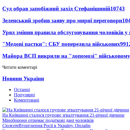
Суд обрав запобіжний захід Стефанішиній
10743
Зеленський зробив заяву про мирні переговори
10
Уряд змінив правила обслуговування чоловіків у
"Медові пастки": СБУ попередила військових
991
Майора ВСП викрили на "допомозі" військовому
Читати коментарі
Новини України
Останні
Популярні
Коментовані
На Київщині сталося групове зґвалтування 21-річної дівчини
Міноборони отримає податкові дані чоловіків
Сюжет
Вторгнення Росії в Україну. Онлайн