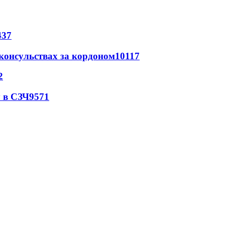
437
 консульствах за кордоном
10117
2
 в СЗЧ
9571