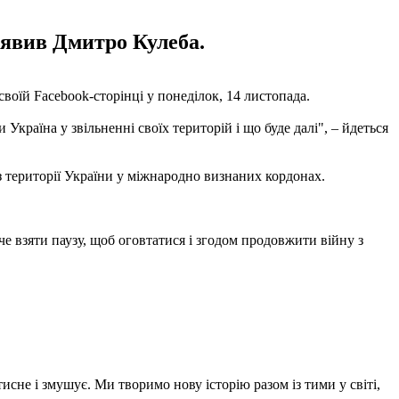
аявив Дмитро Кулеба.
оїй Facebook-сторінці у понеділок, 14 листопада.
країна у звільненні своїх територій і що буде далі", – йдеться
з території України у міжнародно визнаних кордонах.
че взяти паузу, щоб оговтатися і згодом продовжити війну з
исне і змушує. Ми творимо нову історію разом із тими у світі,