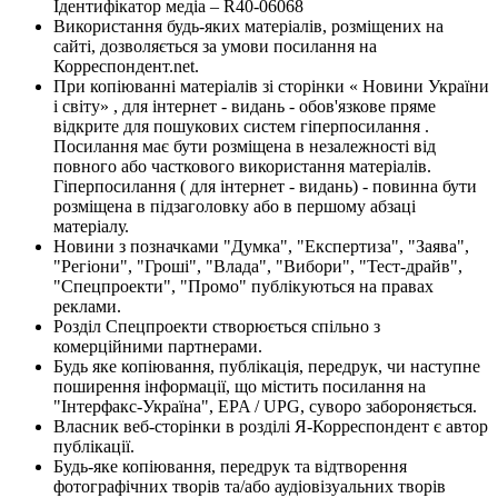
Ідентифікатор медіа – R40-06068
Використання будь-яких матеріалів, розміщених на
сайті, дозволяється за умови посилання на
Корреспондент.net.
При копіюванні матеріалів зі сторінки « Новини України
і світу» , для інтернет - видань - обов'язкове пряме
відкрите для пошукових систем гіперпосилання .
Посилання має бути розміщена в незалежності від
повного або часткового використання матеріалів.
Гіперпосилання ( для інтернет - видань) - повинна бути
розміщена в підзаголовку або в першому абзаці
матеріалу.
Новини з позначками "Думка", "Експертиза", "Заява",
"Регіони", "Гроші", "Влада", "Вибори", "Тест-драйв",
"Спецпроекти", "Промо" публікуються на правах
реклами.
Розділ Спецпроекти створюється спільно з
комерційними партнерами.
Будь яке копіювання, публікація, передрук, чи наступне
поширення інформації, що містить посилання на
"Інтерфакс-Україна", EPA / UPG, суворо забороняється.
Власник веб-сторінки в розділі Я-Корреспондент є автор
публікації.
Будь-яке копіювання, передрук та відтворення
фотографічних творів та/або аудіовізуальних творів