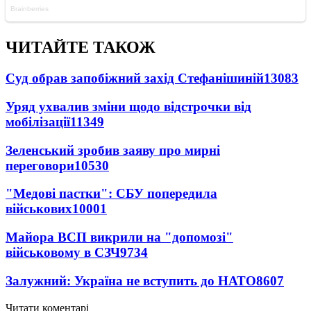
ЧИТАЙТЕ ТАКОЖ
Суд обрав запобіжний захід Стефанішиній
13083
Уряд ухвалив зміни щодо відстрочки від
мобілізації
11349
Зеленський зробив заяву про мирні
переговори
10530
"Медові пастки": СБУ попередила
військових
10001
Майора ВСП викрили на "допомозі"
військовому в СЗЧ
9734
Залужний: Україна не вступить до НАТО
8607
Читати коментарі