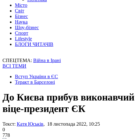
Місто
Світ
Бізнес
Наука
Шоу-бізнес
Спорт
Lifestyle
БЛОГИ ЧИТАЧІВ
СПЕЦТЕМА:
Війна в Ірані
ВСІ ТЕМИ
Вступ України в ЄС
Теракт в Барселоні
До Києва прибув виконавчий
віце-президент ЄК
Текст:
Катя Юськів
, 18 листопада 2022, 10:25
0
778