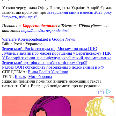
У свою чергу, глава Офісу Президента України Андрій Єрмак
заявив, що прогнози про
завершення війни навесні 2023 року
"звучать, ніби мрія"
.
Новини от
Корреспондент.net
в Telegram. Підписуйтесь на
наш канал
https://t.me/korrespondentnet
Читайте Korrespondent.net в Google News
Війна Росії з Україною
Зеленський: Росія стягнула під Москву три кола ППО
Лубінець заявив про масові порушення у Берегівському ТЦК
У Болгарії заявили, що вибухнув український дрон-приманка
Зеленський зустрівся з прем'єр-міністром Сербії
Радбез ООН обговорить поводження з полоненими в РФ
СПЕЦТЕМА:
Війна Росії з Україною
ТЕГИ:
Крым
,
Минобороны
Якщо ви помітили помилку, виділіть необхідний текст і
натисніть Ctrl + Enter, щоб повідомити про це редакцію.