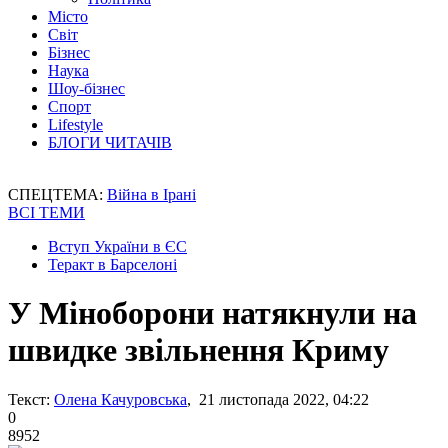
Місто
Світ
Бізнес
Наука
Шоу-бізнес
Спорт
Lifestyle
БЛОГИ ЧИТАЧІВ
СПЕЦТЕМА:
Війна в Ірані
ВСІ ТЕМИ
Вступ України в ЄС
Теракт в Барселоні
У Міноборони натякнули на
швидке звільнення Криму
Текст:
Олена Качуровська
, 21 листопада 2022, 04:22
0
8952