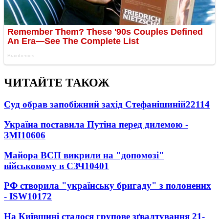
ЧИТАЙТЕ ТАКОЖ
Суд обрав запобіжний захід Стефанішиній
22114
Україна поставила Путіна перед дилемою -
ЗМІ
10606
Майора ВСП викрили на "допомозі"
військовому в СЗЧ
10401
РФ створила "українську бригаду" з полонених
- ISW
10172
На Київщині сталося групове зґвалтування 21-