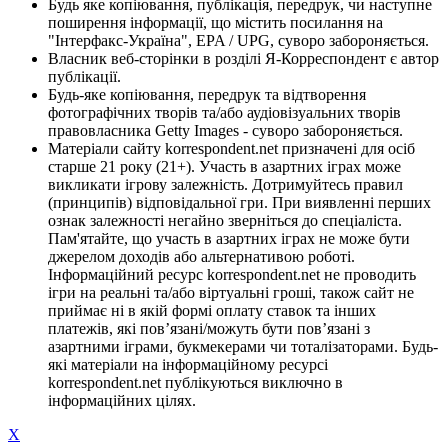
Будь яке копіювання, публікація, передрук, чи наступне
поширення інформації, що містить посилання на
"Інтерфакс-Україна", EPA / UPG, суворо забороняється.
Власник веб-сторінки в розділі Я-Корреспондент є автор
публікації.
Будь-яке копіювання, передрук та відтворення
фотографічних творів та/або аудіовізуальних творів
правовласника Getty Images - суворо забороняється.
Матеріали сайту korrespondent.net призначені для осіб
старше 21 року (21+). Участь в азартних іграх може
викликати ігрову залежність. Дотримуйтесь правил
(принципів) відповідальної гри. При виявленні перших
ознак залежності негайно зверніться до спеціаліста.
Пам'ятайте, що участь в азартних іграх не може бути
джерелом доходів або альтернативою роботі.
Інформаційний ресурс korrespondent.net не проводить
ігри на реальні та/або віртуальні гроші, також сайт не
приймає ні в якій формі оплату ставок та інших
платежів, які пов’язані/можуть бути пов’язані з
азартними іграми, букмекерами чи тоталізаторами. Будь-
які матеріали на інформаційному ресурсі
korrespondent.net публікуються виключно в
інформаційних цілях.
X