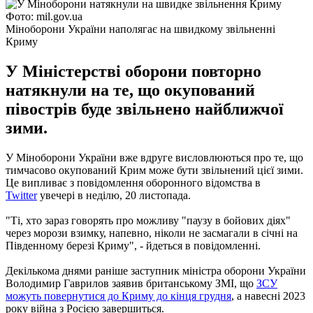
Фото: mil.gov.ua
Міноборони України наполягає на швидкому звільненні
Криму
У Міністерстві оборони повторно
натякнули на те, що окупований
півострів буде звільнено найближчої
зими.
У Міноборони України вже вдруге висловлюються про те, що
тимчасово окупований Крим може бути звільнений цієї зими.
Це випливає з повідомлення оборонного відомства в
Twitter
увечері в неділю, 20 листопада.
"Ті, хто зараз говорять про можливу "паузу в бойових діях"
через морози взимку, напевно, ніколи не засмагали в січні на
Південному березі Криму", - йдеться в повідомленні.
Декількома днями раніше заступник міністра оборони України
Володимир Гаврилов заявив британському ЗМІ, що
ЗСУ
можуть повернутися до Криму до кінця грудня
, а навесні 2023
року війна з Росією завершиться.