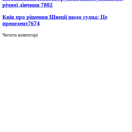
річної дівчини
7802
Київ про рішення Швеції щодо судна: Це
прецедент
7674
Читати коментарі