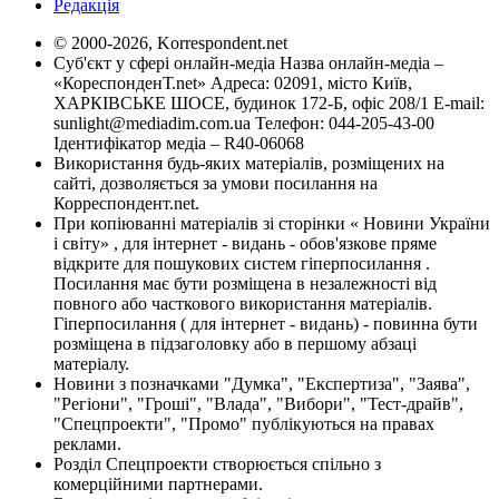
Редакція
© 2000-2026, Korrespondent.net
Суб'єкт у сфері онлайн-медіа Назва онлайн-медіа –
«КореспонденТ.net» Адреса: 02091, місто Київ,
ХАРКІВСЬКЕ ШОСЕ, будинок 172-Б, офіс 208/1 E-mail:
sunlight@mediadim.com.ua
Телефон: 044-205-43-00
Ідентифікатор медіа – R40-06068
Використання будь-яких матеріалів, розміщених на
сайті, дозволяється за умови посилання на
Корреспондент.net.
При копіюванні матеріалів зі сторінки « Новини України
і світу» , для інтернет - видань - обов'язкове пряме
відкрите для пошукових систем гіперпосилання .
Посилання має бути розміщена в незалежності від
повного або часткового використання матеріалів.
Гіперпосилання ( для інтернет - видань) - повинна бути
розміщена в підзаголовку або в першому абзаці
матеріалу.
Новини з позначками "Думка", "Експертиза", "Заява",
"Регіони", "Гроші", "Влада", "Вибори", "Тест-драйв",
"Спецпроекти", "Промо" публікуються на правах
реклами.
Розділ Спецпроекти створюється спільно з
комерційними партнерами.