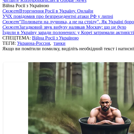
Читайте Korrespondent.net в Google News
Війна Росії з Україною
Сюжет
Вторгнення Росії в Україну. Онлайн
УЧХ повідомив про безпрецедентні атаки РФ у липні
Сюжет
"Полювати на лучника, а не на стрілу". Як Україні бор
Сюжет
Загадковий звук вибуху налякав Москву: що це було
Їздили в Україну заради полонених: у Кореї затримали активіст
СПЕЦТЕМА:
Війна Росії з Україною
ТЕГИ:
Украина-Россия
,
танки
Якщо ви помітили помилку, виділіть необхідний текст і натисніт