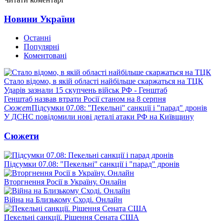
Новини України
Останні
Популярні
Коментовані
Стало відомо, в якій області найбільше скаржаться на ТЦК
Ударів зазнали 15 скупчень військ РФ - Генштаб
Генштаб назвав втрати Росії станом на 8 серпня
Сюжет
Підсумки 07.08: "Пекельні" санкції і "парад" дронів
У ДСНС повідомили нові деталі атаки РФ на Київщину
Сюжети
Підсумки 07.08: "Пекельні" санкції і "парад" дронів
Вторгнення Росії в Україну. Онлайн
Війна на Близькому Сході. Онлайн
Пекельні санкції. Рішення Сената США