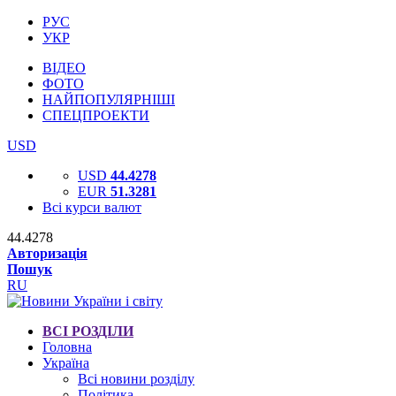
РУС
УКР
ВІДЕО
ФОТО
НАЙПОПУЛЯРНІШІ
СПЕЦПРОЕКТИ
USD
USD
44.4278
EUR
51.3281
Всі курси валют
44.4278
Авторизація
Пошук
RU
ВСІ РОЗДІЛИ
Головна
Україна
Всі новини розділу
Політика