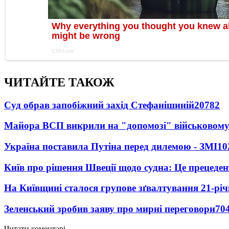
ЧИТАЙТЕ ТАКОЖ
Суд обрав запобіжний захід Стефанішиній
20782
Майора ВСП викрили на "допомозі" військовому
Україна поставила Путіна перед дилемою - ЗМІ
10
Київ про рішення Швеції щодо судна: Це прецеден
На Київщині сталося групове зґвалтування 21-річ
Зеленський зробив заяву про мирні переговори
70
Читати коментарі