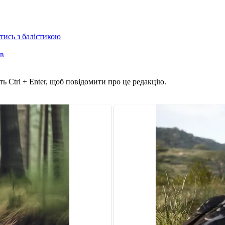
отись з балістикою
ів
ь Ctrl + Enter, щоб повідомити про це редакцію.