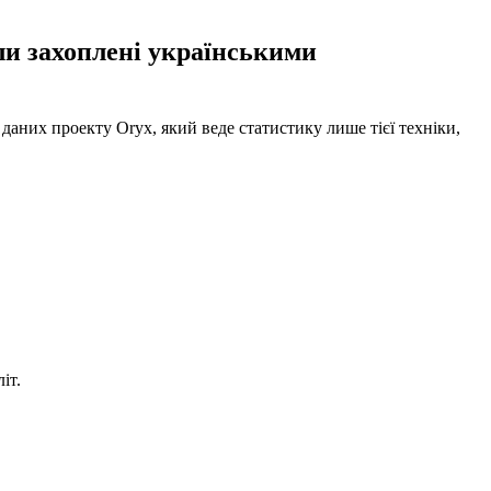
ули захоплені українськими
аних проекту Oryx, який веде статистику лише тієї техніки,
іт.