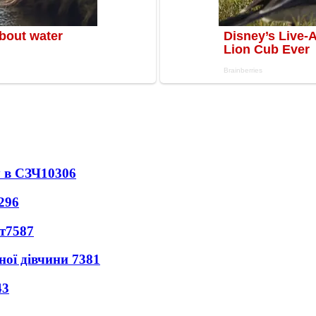
 в СЗЧ
10306
296
т
7587
ної дівчини
7381
43