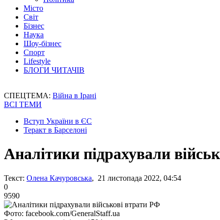
Місто
Світ
Бізнес
Наука
Шоу-бізнес
Спорт
Lifestyle
БЛОГИ ЧИТАЧІВ
СПЕЦТЕМА:
Війна в Ірані
ВСІ ТЕМИ
Вступ України в ЄС
Теракт в Барселоні
Аналітики підрахували військ
Текст:
Олена Качуровська
, 21 листопада 2022, 04:54
0
9590
Фото: facebook.com/GeneralStaff.ua