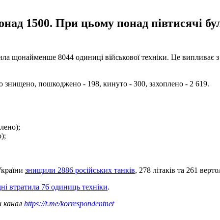
онад 1500. При цьому понад півтисячі б
ла щонайменше 8044 одиниці військової техніки. Це випливає з д
о знищено, пошкоджено - 198, кинуто - 300, захоплено - 2 619.
лено);
);
України
знищили 2886 російських танків
, 278 літаків та 261 вертол
дні втратила 76 одиниць техніки
.
ш канал
https://t.me/korrespondentnet