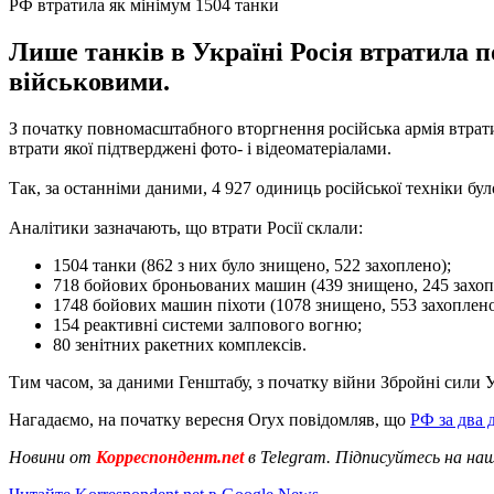
РФ втратила як мінімум 1504 танки
Лише танків в Україні Росія втратила п
військовими.
З початку повномасштабного вторгнення російська армія втрати
втрати якої підтверджені фото- і відеоматеріалами.
Так, за останніми даними, 4 927 одиниць російської техніки бул
Аналітики зазначають, що втрати Росії склали:
1504 танки (862 з них було знищено, 522 захоплено);
718 бойових броньованих машин (439 знищено, 245 захоп
1748 бойових машин піхоти (1078 знищено, 553 захоплено
154 реактивні системи залпового вогню;
80 зенітних ракетних комплексів.
Тим часом, за даними Генштабу, з початку війни Збройні сили 
Нагадаємо, на початку вересня Oryх повідомляв, що
РФ за два 
Новини от
Корреспондент.net
в Telegram. Підписуйтесь на на