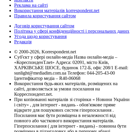
Реклама на сайті
Використання матеріалів korrespondent.net
Правила користування сайтом
Договір користування сайтом
Політика у сфері конфіденційності і персональних даних
Угода щодо користування
Редакція
© 2000-2026, Korrespondent.net
Суб'єкт у сфері онлайн-медіа Назва онлайн-медіа –
«КореспонденТ.net» Адреса: 02091, місто Київ,
ХАРКІВСЬКЕ ШОСЕ, будинок 172-Б, офіс 208/1 E-mail:
sunlight@mediadim.com.ua
Телефон: 044-205-43-00
Ідентифікатор медіа – R40-06068
Використання будь-яких матеріалів, розміщених на
сайті, дозволяється за умови посилання на
Корреспондент.net.
При копіюванні матеріалів зі сторінки « Новини України
і світу» , для інтернет - видань - обов'язкове пряме
відкрите для пошукових систем гіперпосилання .
Посилання має бути розміщена в незалежності від
повного або часткового використання матеріалів.
Гіперпосилання ( для інтернет - видань) - повинна бути
розміщена в підзаголовку або в першому абзаці