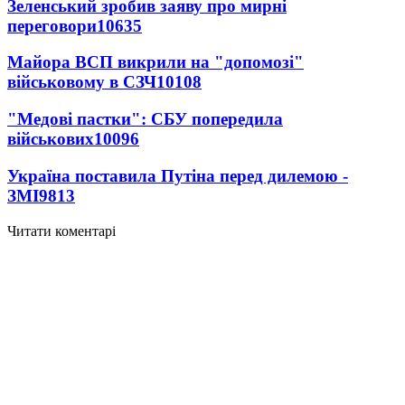
Зеленський зробив заяву про мирні
переговори
10635
Майора ВСП викрили на "допомозі"
військовому в СЗЧ
10108
"Медові пастки": СБУ попередила
військових
10096
Україна поставила Путіна перед дилемою -
ЗМІ
9813
Читати коментарі