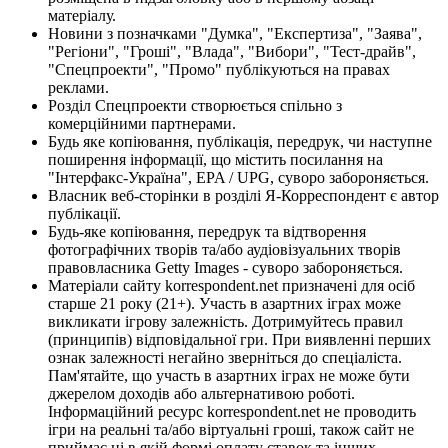
матеріалу.
Новини з позначками "Думка", "Експертиза", "Заява",
"Регіони", "Гроші", "Влада", "Вибори", "Тест-драйв",
"Спецпроекти", "Промо" публікуються на правах
реклами.
Розділ Спецпроекти створюється спільно з
комерційними партнерами.
Будь яке копіювання, публікація, передрук, чи наступне
поширення інформації, що містить посилання на
"Інтерфакс-Україна", EPA / UPG, суворо забороняється.
Власник веб-сторінки в розділі Я-Корреспондент є автор
публікації.
Будь-яке копіювання, передрук та відтворення
фотографічних творів та/або аудіовізуальних творів
правовласника Getty Images - суворо забороняється.
Матеріали сайту korrespondent.net призначені для осіб
старше 21 року (21+). Участь в азартних іграх може
викликати ігрову залежність. Дотримуйтесь правил
(принципів) відповідальної гри. При виявленні перших
ознак залежності негайно зверніться до спеціаліста.
Пам'ятайте, що участь в азартних іграх не може бути
джерелом доходів або альтернативою роботі.
Інформаційний ресурс korrespondent.net не проводить
ігри на реальні та/або віртуальні гроші, також сайт не
приймає ні в якій формі оплату ставок та інших