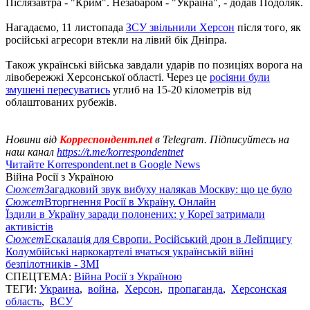
Післязавтра - "Крим". Незабаром - "Україна", - додав Подоляк.
Нагадаємо, 11 листопада
ЗСУ звільнили Херсон
після того, як
російські агресори втекли на лівий бік Дніпра.
Також українські війська завдали ударів по позиціях ворога на
лівобережжі Херсонської області. Через це
росіяни були
змушені пересуватись
углиб на 15-20 кілометрів від
облаштованих рубежів.
Новини від
Корреспондент.net
в Telegram. Підписуйтесь на
наш канал
https://t.me/korrespondentnet
Читайте Korrespondent.net в Google News
Війна Росії з Україною
Сюжет
Загадковий звук вибуху налякав Москву: що це було
Сюжет
Вторгнення Росії в Україну. Онлайн
Їздили в Україну заради полонених: у Кореї затримали
активістів
Сюжет
Ескалація для Європи. Російський дрон в Лейпцигу
Колумбійські наркокартелі вчаться українській війні
безпілотників - ЗМІ
СПЕЦТЕМА:
Війна Росії з Україною
ТЕГИ:
Украина
,
война
,
Херсон
,
пропаганда
,
Херсонская
область
,
ВСУ