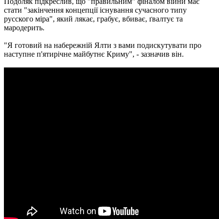
Подоляк підкреслив, що "правильним" фіналом війни має
стати "закінчення концепції існування сучасного типу
русского міра", який лякає, грабує, вбиває, ґвалтує та
мародерить.
"Я готовий на набережній Ялти з вами подискутувати про
наступне п'ятирічне майбутнє Криму", - зазначив він.