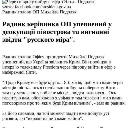
Фото: facebook.com/president.gov.ua
Радник голови ОП Михайло Подоляк
Радник керівника ОП упевнений у
деокупації півострова та вигнанні
звідти "русского міра".
Радник голови Офісу президента Михайло Подоляк
упевнений, що Україна звільнить Крим. Він пообіцяв в
інтерв'ю телеканалу Freedom через півроку вийти в ефір з
набережної Ялти.
"Щодо Криму все буде круто... Я б хотів, щоб ми з вами через
місяців шість... ось я спеціально поїду на набережну Ялти -
там є у мене своє улюблене місце... звідти включуся... Ось
гарантую вам, обов'язково я увімкну там телефон і ми з вами
поговоримо про те, яким буде Крим вільним", - заявив радник.
За його словами, на той момент звідти вже поїдуть усі
росіяни, які "вкрали наше з вами майно".