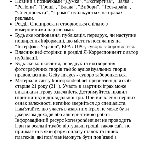
Новини з позначками "Думка", "Експертиза", "Заява",
"Регіони", "Гроші", "Влада", "Вибори", "Тест-драйв",
"Спецпроекти", "Промо" публікуються на правах
реклами.
Розділ Спецпроекти створюється спільно з
комерційними партнерами.
Будь яке копіювання, публікація, передрук, чи наступне
поширення інформації, що містить посилання на
"Інтерфакс-Україна", EPA / UPG, суворо забороняється.
Власник веб-сторінки в розділі Я-Корреспондент є автор
публікації.
Будь-яке копіювання, передрук та відтворення
фотографічних творів та/або аудіовізуальних творів
правовласника Getty Images - суворо забороняється.
Матеріали сайту korrespondent.net призначені для осіб
старше 21 року (21+). Участь в азартних іграх може
викликати ігрову залежність. Дотримуйтесь правил
(принципів) відповідальної гри. При виявленні перших
ознак залежності негайно зверніться до спеціаліста.
Пам'ятайте, що участь в азартних іграх не може бути
джерелом доходів або альтернативою роботі.
Інформаційний ресурс korrespondent.net не проводить
ігри на реальні та/або віртуальні гроші, також сайт не
приймає ні в якій формі оплату ставок та інших
платежів, які пов’язані/можуть бути пов’язані з