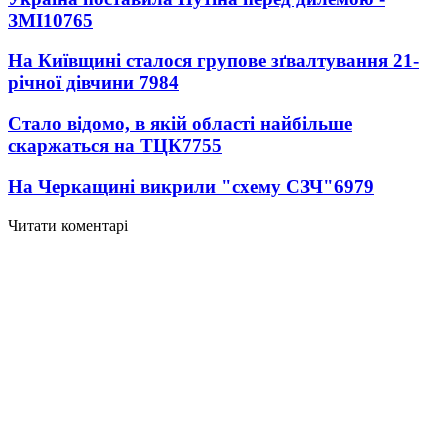
ЗМІ
10765
На Київщині сталося групове зґвалтування 21-
річної дівчини
7984
Стало відомо, в якій області найбільше
скаржаться на ТЦК
7755
На Черкащині викрили "схему СЗЧ"
6979
Читати коментарі