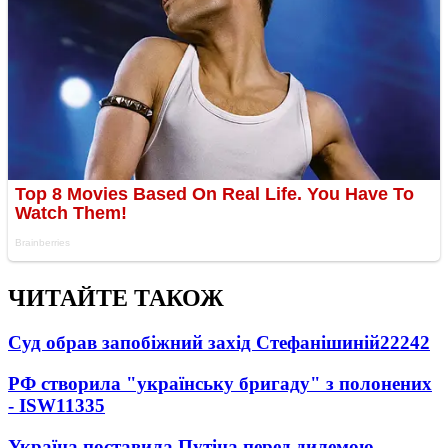
ЧИТАЙТЕ ТАКОЖ
Суд обрав запобіжний захід Стефанішиній
22242
РФ створила "українську бригаду" з полонених
- ISW
11335
Україна поставила Путіна перед дилемою -