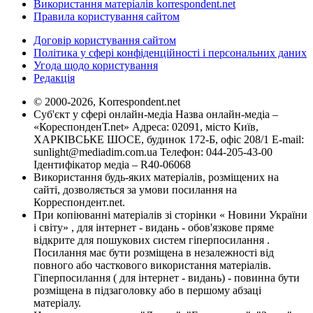
Використання матеріалів korrespondent.net
Правила користування сайтом
Договір користування сайтом
Політика у сфері конфіденційності і персональних даних
Угода щодо користування
Редакція
© 2000-2026, Korrespondent.net
Суб'єкт у сфері онлайн-медіа Назва онлайн-медіа –
«КореспонденТ.net» Адреса: 02091, місто Київ,
ХАРКІВСЬКЕ ШОСЕ, будинок 172-Б, офіс 208/1 E-mail:
sunlight@mediadim.com.ua
Телефон: 044-205-43-00
Ідентифікатор медіа – R40-06068
Використання будь-яких матеріалів, розміщених на
сайті, дозволяється за умови посилання на
Корреспондент.net.
При копіюванні матеріалів зі сторінки « Новини України
і світу» , для інтернет - видань - обов'язкове пряме
відкрите для пошукових систем гіперпосилання .
Посилання має бути розміщена в незалежності від
повного або часткового використання матеріалів.
Гіперпосилання ( для інтернет - видань) - повинна бути
розміщена в підзаголовку або в першому абзаці
матеріалу.