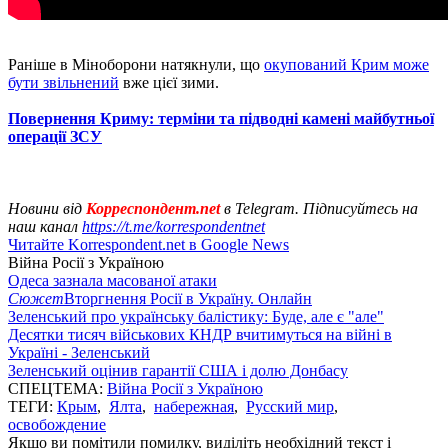
Раніше в Міноборони натякнули, що
окупований Крим може
бути звільнений
вже цієї зими.
Повернення Криму: терміни та підводні камені майбутньої
операції ЗСУ
Новини від
Корреспондент.net
в Telegram. Підписуйтесь на
наш канал
https://t.me/korrespondentnet
Читайте Korrespondent.net в Google News
Війна Росії з Україною
Одеса зазнала масованої атаки
Сюжет
Вторгнення Росії в Україну. Онлайн
Зеленський про українську балістику: Буде, але є "але"
Десятки тисяч військових КНДР вчитимуться на війні в
Україні - Зеленський
Зеленський оцінив гарантії США і долю Донбасу
СПЕЦТЕМА:
Війна Росії з Україною
ТЕГИ:
Крым
,
Ялта
,
набережная
,
Русский мир
,
освобождение
Якщо ви помітили помилку, виділіть необхідний текст і