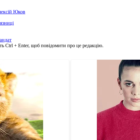
лексій Юков
'язниці
андат
ь Ctrl + Enter, щоб повідомити про це редакцію.