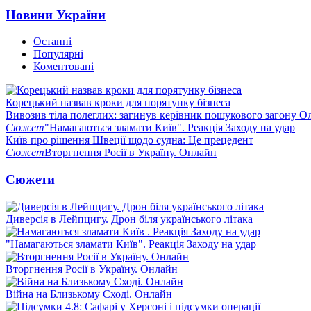
Новини України
Останні
Популярні
Коментовані
Корецький назвав кроки для порятунку бізнеса
Вивозив тіла полеглих: загинув керівник пошукового загону О
Сюжет
"Намагаються зламати Київ". Реакція Заходу на удар
Київ про рішення Швеції щодо судна: Це прецедент
Сюжет
Вторгнення Росії в Україну. Онлайн
Сюжети
Диверсія в Лейпцигу. Дрон біля українського літака
"Намагаються зламати Київ". Реакція Заходу на удар
Вторгнення Росії в Україну. Онлайн
Війна на Близькому Сході. Онлайн