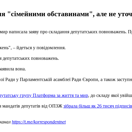
я "сімейними обставинами", але не уточ
 мир написала заяву про складання депутатських повноважень. 
ень", – йдеться у повідомлення.
 депутатських повноважень.
заявила вона.
ої Ради у Парламентській асамблеї Ради Європи, а також заступн
путатську групу Платформа за життя та мир
, до складу якої увій
ня мандатів депутатів від ОПЗЖ
зібрала більш як 26 тисяч підписі
 канал
https://t.me/korrespondentnet