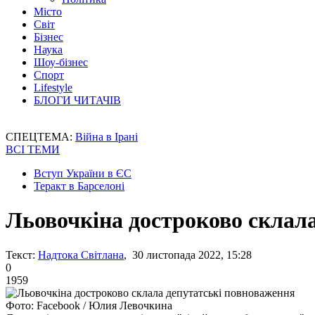
Місто
Світ
Бізнес
Наука
Шоу-бізнес
Спорт
Lifestyle
БЛОГИ ЧИТАЧІВ
СПЕЦТЕМА:
Війна в Ірані
ВСІ ТЕМИ
Вступ України в ЄС
Теракт в Барселоні
Льовочкіна достроково склал
Текст:
Надтока Світлана
, 30 листопада 2022, 15:28
0
1959
Фото: Facebook / Юлия Левочкина