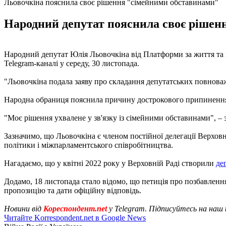
Льовочкіна пояснила своє рішення "сімейними обставинами"
Народний депутат пояснила своє рішенн
Народний депутат Юлія Льовочкіна від Платформи за життя та
Telegram-каналі у середу, 30 листопада.
"Льовочкіна подала заяву про складання депутатських повноваж
Народна обраниця пояснила причину дострокового припинення
"Моє рішення ухвалене у зв'язку із сімейними обставинами", – 
Зазначимо, що Льовочкіна є членом постійної делегації Верховн
політики і міжпарламентського співробітництва.
Нагадаємо, що у квітні 2022 року у Верховній Раді створили
де
Додамо, 18 листопада стало відомо, що петиція про позбавлен
пропозицію та дати офіційну відповідь.
Новини від
Кореспондент.net
у Telegram. Підписуйтесь на наш
Читайте Korrespondent.net в Google News