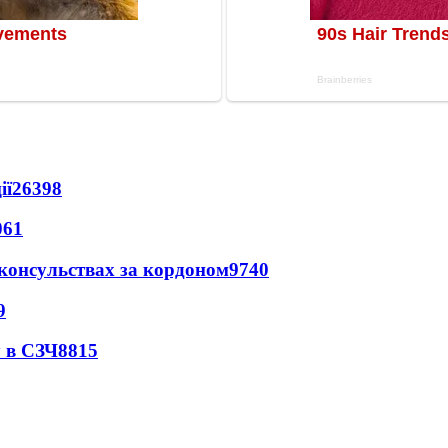
ії
26398
061
 консульствах за кордоном
9740
9
 в СЗЧ
8815