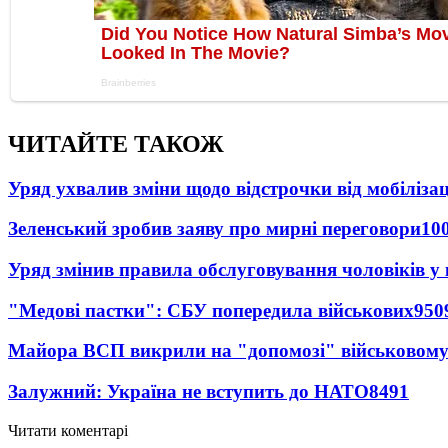
ЧИТАЙТЕ ТАКОЖ
Уряд ухвалив зміни щодо відстрочки від мобілізац
Зеленський зробив заяву про мирні переговори
10
Уряд змінив правила обслуговування чоловіків у
"Медові пастки": СБУ попередила військових
950
Майора ВСП викрили на "допомозі" військовому
Залужний: Україна не вступить до НАТО
8491
Читати коментарі