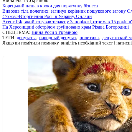
Війна Росії з Україною
Корецький назвав кроки для порятунку бізнеса
Вивозив тіла полеглих: загинув керівник пошукового загону О
Сюжет
Вторгнення Росії в Україну. Онлайн
Агент РФ, який готував теракт у Запоріжжі, отримав 15 років в
На Херсонщині обстрілом зруйновано храм Різдва Богородиці
СПЕЦТЕМА:
Війна Росії з Україною
ТЕГИ:
депутаты
,
народный депутат
,
политика
,
депутатский м
Якщо ви помітили помилку, виділіть необхідний текст і натисніт