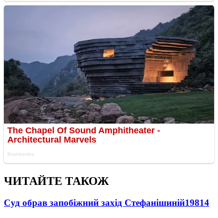
ЧИТАЙТЕ ТАКОЖ
Суд обрав запобіжний захід Стефанішиній
19814