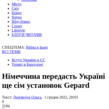
Місто
Світ
Бізнес
Наука
Шоу-бізнес
Спорт
Lifestyle
БЛОГИ ЧИТАЧІВ
СПЕЦТЕМА:
Війна в Ірані
ВСІ ТЕМИ
Вступ України в ЄС
Теракт в Барселоні
Німеччина передасть Україні
ще сім установок Gepard
Текст:
Дем'янчук Ольга
, 1 грудня 2022, 20:03
0
2194