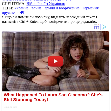
СПЕЦТЕМА:
Війна Росії з Україною
ТЕГИ:
Украина
,
война
,
армия и вооружение
,
Германия
,
оружие
,
ФРГ
Якщо ви помітили помилку, виділіть необхідний текст і
натисніть Ctrl + Enter, щоб повідомити про це редакцію.