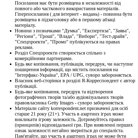
Посилання має бути розміщена в незалежності від
повного або часткового використання матеріалів.
Гіперпосилання ( для інтернет - видань) - повинна бути
розміщена в підзаголовку або в першому абзаці
матеріалу.
Новини з позначками "Думка", "Експертиза", "Заява",
"Регіони", "Гроші", "Влада", "Вибори", "Тест-драйв",
"Спецпроекти", "Промо" публікуються на правах
реклами.
Розділ Спецпроекти створюється спільно з
комерційними партнерами.
Будь яке копіювання, публікація, передрук, чи наступне
поширення інформації, що містить посилання на
"Інтерфакс-Україна", EPA / UPG, суворо забороняється.
Власник веб-сторінки в розділі Я-Корреспондент є автор
публікації.
Будь-яке копіювання, передрук та відтворення
фотографічних творів та/або аудіовізуальних творів
правовласника Getty Images - суворо забороняється.
Матеріали сайту korrespondent.net призначені для осіб
старше 21 року (21+). Участь в азартних іграх може
викликати ігрову залежність. Дотримуйтесь правил
(принципів) відповідальної гри. При виявленні перших
ознак залежності негайно зверніться до спеціаліста.
Пам'ятайте, що участь в азартних іграх не може бути