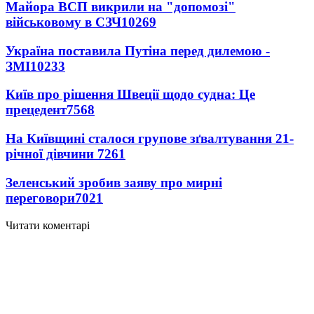
Майора ВСП викрили на "допомозі"
військовому в СЗЧ
10269
Україна поставила Путіна перед дилемою -
ЗМІ
10233
Київ про рішення Швеції щодо судна: Це
прецедент
7568
На Київщині сталося групове зґвалтування 21-
річної дівчини
7261
Зеленський зробив заяву про мирні
переговори
7021
Читати коментарі