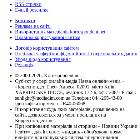
RSS-стрічки
E-mail розсилка
Контакти
Реклама на сайті
Використання матеріалів korrespondent.net
Правила користування сайтом
Договір користування сайтом
Політика у сфері конфіденційності і персональних даних
Угода щодо користування
Редакція
© 2000-2026, Korrespondent.net
Суб'єкт у сфері онлайн-медіа Назва онлайн-медіа –
«КореспонденТ.net» Адреса: 02091, місто Київ,
ХАРКІВСЬКЕ ШОСЕ, будинок 172-Б, офіс 208/1 E-mail:
sunlight@mediadim.com.ua
Телефон: 044-205-43-00
Ідентифікатор медіа – R40-06068
Використання будь-яких матеріалів, розміщених на
сайті, дозволяється за умови посилання на
Корреспондент.net.
При копіюванні матеріалів зі сторінки « Новини України
і світу» , для інтернет - видань - обов'язкове пряме
відкрите для пошукових систем гіперпосилання .