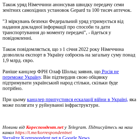
Також уряд Німеччини анонсував швидку передачу семи
зенітних самохідних установок Gepard та 100 тисяч аптечок.
"З міркувань безпеки Федеральний уряд утримується від
надання докладної інформації про способи та дати
транспортування до моменту передачі", - йдеться у
повідомленні.
Також повідомляється, що з 1 січня 2022 року Німеччина
дозволила експорт в Україну озброєнь на загальну суму понад
1,9 млрд. євро.
Раніше канцлер ФРН Олаф Шольц заявив, що
Росія не
переможе Україну
. Він підтвердив свою обіцянку
підтримувати український народ стільки, скільки буде
потрібно.
При цьому
канцлер припустився ескалації війни в Україні,
яка
може полягати у руйнуванні інфраструктури.
Новини від
Кореспондент.net
у Telegram. Підписуйтесь на наш
канал
https://t.me/korrespondentnet
Читайте Korrespondent.net в Google News