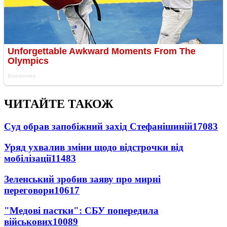
ЧИТАЙТЕ ТАКОЖ
Суд обрав запобіжний захід Стефанішиній
17083
Уряд ухвалив зміни щодо відстрочки від
мобілізації
11483
Зеленський зробив заяву про мирні
переговори
10617
"Медові пастки": СБУ попередила
військових
10089