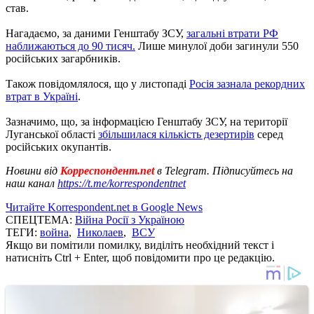
став.
Нагадаємо, за даними Генштабу ЗСУ,
загальні втрати РФ
наближаються до 90 тисяч.
Лише минулої доби загинули 550
російських загарбників.
Також повідомлялося, що у листопаді
Росія зазнала рекордних
втрат в Україні
.
Зазначимо, що, за інформацією Генштабу ЗСУ, на території
Луганської області
збільшилася кількість дезертирів
серед
російських окупантів.
Новини від
Корреспондент.net
в Telegram. Підписуйтесь на
наш канал
https://t.me/korrespondentnet
Читайте Korrespondent.net в Google News
СПЕЦТЕМА:
Війна Росії з Україною
ТЕГИ:
война
,
Николаев
,
ВСУ
Якщо ви помітили помилку, виділіть необхідний текст і
натисніть Ctrl + Enter, щоб повідомити про це редакцію.