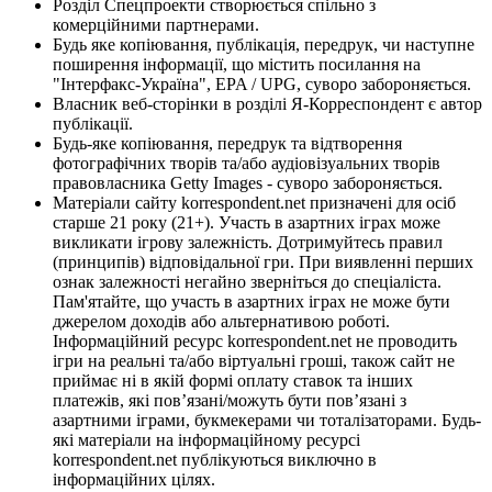
Розділ Спецпроекти створюється спільно з
комерційними партнерами.
Будь яке копіювання, публікація, передрук, чи наступне
поширення інформації, що містить посилання на
"Інтерфакс-Україна", EPA / UPG, суворо забороняється.
Власник веб-сторінки в розділі Я-Корреспондент є автор
публікації.
Будь-яке копіювання, передрук та відтворення
фотографічних творів та/або аудіовізуальних творів
правовласника Getty Images - суворо забороняється.
Матеріали сайту korrespondent.net призначені для осіб
старше 21 року (21+). Участь в азартних іграх може
викликати ігрову залежність. Дотримуйтесь правил
(принципів) відповідальної гри. При виявленні перших
ознак залежності негайно зверніться до спеціаліста.
Пам'ятайте, що участь в азартних іграх не може бути
джерелом доходів або альтернативою роботі.
Інформаційний ресурс korrespondent.net не проводить
ігри на реальні та/або віртуальні гроші, також сайт не
приймає ні в якій формі оплату ставок та інших
платежів, які пов’язані/можуть бути пов’язані з
азартними іграми, букмекерами чи тоталізаторами. Будь-
які матеріали на інформаційному ресурсі
korrespondent.net публікуються виключно в
інформаційних цілях.