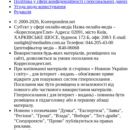
Політика у сфері конфіденційності і персональних даних
Угода щодо користування
Редакція
© 2000-2026, Korrespondent.net
Суб'єкт у сфері онлайн-медіа Назва онлайн-медіа –
«КореспонденТ.net» Адреса: 02091, місто Київ,
ХАРКІВСЬКЕ ШОСЕ, будинок 172-Б, офіс 208/1 E-mail:
sunlight@mediadim.com.ua
Телефон: 044-205-43-00
Ідентифікатор медіа – R40-06068
Використання будь-яких матеріалів, розміщених на
сайті, дозволяється за умови посилання на
Корреспондент.net.
При копіюванні матеріалів зі сторінки « Новини України
і світу» , для інтернет - видань - обов'язкове пряме
відкрите для пошукових систем гіперпосилання .
Посилання має бути розміщена в незалежності від
повного або часткового використання матеріалів.
Гіперпосилання ( для інтернет - видань) - повинна бути
розміщена в підзаголовку або в першому абзаці
матеріалу.
Новини з позначками "Думка", "Експертиза", "Заява",
"Регіони", "Гроші", "Влада", "Вибори", "Тест-драйв",
"Спецпроекти", "Промо" публікуються на правах
реклами.