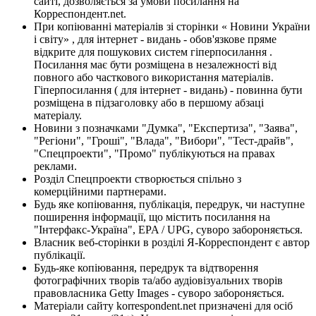
сайті, дозволяється за умови посилання на
Корреспондент.net.
При копіюванні матеріалів зі сторінки « Новини України
і світу» , для інтернет - видань - обов'язкове пряме
відкрите для пошукових систем гіперпосилання .
Посилання має бути розміщена в незалежності від
повного або часткового використання матеріалів.
Гіперпосилання ( для інтернет - видань) - повинна бути
розміщена в підзаголовку або в першому абзаці
матеріалу.
Новини з позначками "Думка", "Експертиза", "Заява",
"Регіони", "Гроші", "Влада", "Вибори", "Тест-драйв",
"Спецпроекти", "Промо" публікуються на правах
реклами.
Розділ Спецпроекти створюється спільно з
комерційними партнерами.
Будь яке копіювання, публікація, передрук, чи наступне
поширення інформації, що містить посилання на
"Інтерфакс-Україна", EPA / UPG, суворо забороняється.
Власник веб-сторінки в розділі Я-Корреспондент є автор
публікації.
Будь-яке копіювання, передрук та відтворення
фотографічних творів та/або аудіовізуальних творів
правовласника Getty Images - суворо забороняється.
Матеріали сайту korrespondent.net призначені для осіб