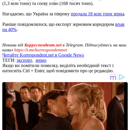
(1,3 млн тонн) та соєву олію (168 тисяч тонн).
Нагадаємо, що Україна за півроку
продала 18 млн тонн зерна
.
Раніше повідомлялося, що експорт зерновим коридором
впав
на 40%
.
Новини від
Корреспондент.net
в Telegram. Підписуйтесь на наш
канал
https://t.me/korrespondentnet
Читайте Korrespondent.net в Google News
ТЕГИ:
экспорт
,
зерно
Якщо ви помітили помилку, виділіть необхідний текст і
натисніть Ctrl + Enter, щоб повідомити про це редакцію.