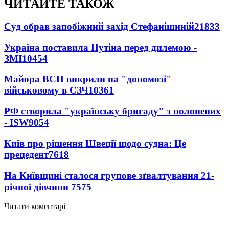
ЧИТАЙТЕ ТАКОЖ
Суд обрав запобіжний захід Стефанішиній
21833
Україна поставила Путіна перед дилемою -
ЗМІ
10454
Майора ВСП викрили на "допомозі"
військовому в СЗЧ
10361
РФ створила "українську бригаду" з полонених
- ISW
9054
Київ про рішення Швеції щодо судна: Це
прецедент
7618
На Київщині сталося групове зґвалтування 21-
річної дівчини
7575
Читати коментарі