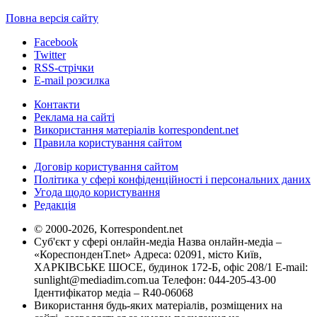
Повна версія сайту
Facebook
Twitter
RSS-стрічки
E-mail розсилка
Контакти
Реклама на сайті
Використання матеріалів korrespondent.net
Правила користування сайтом
Договір користування сайтом
Політика у сфері конфіденційності і персональних даних
Угода щодо користування
Редакція
© 2000-2026, Korrespondent.net
Суб'єкт у сфері онлайн-медіа Назва онлайн-медіа –
«КореспонденТ.net» Адреса: 02091, місто Київ,
ХАРКІВСЬКЕ ШОСЕ, будинок 172-Б, офіс 208/1 E-mail:
sunlight@mediadim.com.ua
Телефон: 044-205-43-00
Ідентифікатор медіа – R40-06068
Використання будь-яких матеріалів, розміщених на