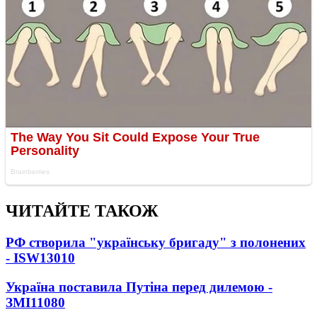
ЧИТАЙТЕ ТАКОЖ
РФ створила "українську бригаду" з полонених
- ISW
13010
Україна поставила Путіна перед дилемою -
ЗМІ
11080