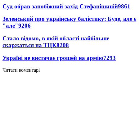
Суд обрав запобіжний захід Стефанішиній
9861
Зеленський про українську балістику: Буде, але є
"але"
9206
Стало відомо, в якій області найбільше
скаржаться на ТЦК
8208
Україні не вистачає грошей на армію
7293
Читати коментарі