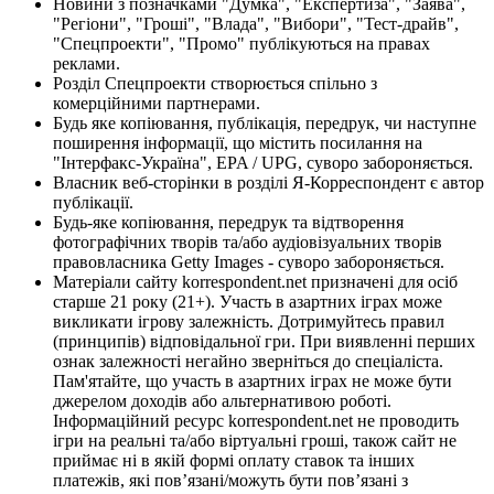
Новини з позначками "Думка", "Експертиза", "Заява",
"Регіони", "Гроші", "Влада", "Вибори", "Тест-драйв",
"Спецпроекти", "Промо" публікуються на правах
реклами.
Розділ Спецпроекти створюється спільно з
комерційними партнерами.
Будь яке копіювання, публікація, передрук, чи наступне
поширення інформації, що містить посилання на
"Інтерфакс-Україна", EPA / UPG, суворо забороняється.
Власник веб-сторінки в розділі Я-Корреспондент є автор
публікації.
Будь-яке копіювання, передрук та відтворення
фотографічних творів та/або аудіовізуальних творів
правовласника Getty Images - суворо забороняється.
Матеріали сайту korrespondent.net призначені для осіб
старше 21 року (21+). Участь в азартних іграх може
викликати ігрову залежність. Дотримуйтесь правил
(принципів) відповідальної гри. При виявленні перших
ознак залежності негайно зверніться до спеціаліста.
Пам'ятайте, що участь в азартних іграх не може бути
джерелом доходів або альтернативою роботі.
Інформаційний ресурс korrespondent.net не проводить
ігри на реальні та/або віртуальні гроші, також сайт не
приймає ні в якій формі оплату ставок та інших
платежів, які пов’язані/можуть бути пов’язані з