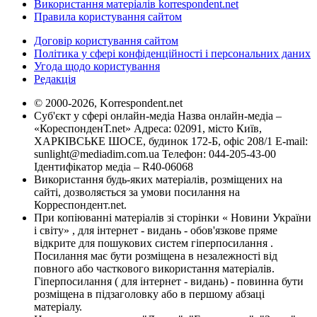
Використання матеріалів korrespondent.net
Правила користування сайтом
Договір користування сайтом
Політика у сфері конфіденційності і персональних даних
Угода щодо користування
Редакція
© 2000-2026, Korrespondent.net
Суб'єкт у сфері онлайн-медіа Назва онлайн-медіа –
«КореспонденТ.net» Адреса: 02091, місто Київ,
ХАРКІВСЬКЕ ШОСЕ, будинок 172-Б, офіс 208/1 E-mail:
sunlight@mediadim.com.ua
Телефон: 044-205-43-00
Ідентифікатор медіа – R40-06068
Використання будь-яких матеріалів, розміщених на
сайті, дозволяється за умови посилання на
Корреспондент.net.
При копіюванні матеріалів зі сторінки « Новини України
і світу» , для інтернет - видань - обов'язкове пряме
відкрите для пошукових систем гіперпосилання .
Посилання має бути розміщена в незалежності від
повного або часткового використання матеріалів.
Гіперпосилання ( для інтернет - видань) - повинна бути
розміщена в підзаголовку або в першому абзаці
матеріалу.