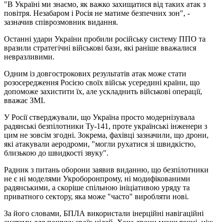
"В Україні ми знаємо, як важко захищатися від таких атак з
повітря. Незабаром і Росія не матиме безпечних зон", -
зазначив співрозмовник видання.
Останні удари України пробили російську систему ППО та
вразили стратегічні військові бази, які раніше вважалися
невразливими.
Одним із довгострокових результатів атак може стати
розосередження Росією своїх військ усередині країни, що
допоможе захистити їх, але ускладнить військові операції,
вважає ЗМІ.
У Росії стверджували, що Україна просто модернізувала
радянські безпілотники Ту-141, проте українські інженери з
цим не зовсім згодні. Зокрема, фахівці зазначили, що дрони,
які атакували аеродроми, "могли рухатися зі швидкістю,
близькою до швидкості звуку".
Радник з питань оборони заявив виданню, що безпілотники
не є ні моделями Укроборонпрому, ні модифікованими
радянськими, а скоріше спільною ініціативою уряду та
приватного сектору, яка може "часто" виробляти нові.
За його словами, БПЛА використали інерційні навігаційні