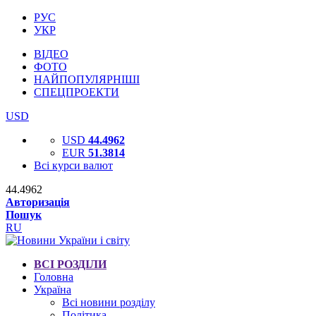
РУС
УКР
ВІДЕО
ФОТО
НАЙПОПУЛЯРНІШІ
СПЕЦПРОЕКТИ
USD
USD
44.4962
EUR
51.3814
Всі курси валют
44.4962
Авторизація
Пошук
RU
ВСІ РОЗДІЛИ
Головна
Україна
Всі новини розділу
Політика