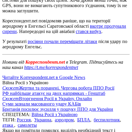
системи для пошуку своїх цілей. Хоча дрони менш точні, ніж
GPS, вони не вимагають супутникового з'єднання, тому їх не
можна заглушити.
Кореспондент.net повідомляв раніше, що на території
аеродрому в Енгельсі Саратовської області
вкотре пролунали
сирени
. Напередодні на цій авіабазі
стався вибух
.
У результаті
росіяни почали переміщати літаки
після удару по
аеродрому Енгельс.
Новини від
Корреспондент.net
в Telegram. Підписуйтесь на
наш канал
https://t.me/korrespondentnet
Читайте Korrespondent.net в Google News
Війна Росії з Україною
Сюжет
Жертви та поранені. Чергова робота ППО Росії
РФ найбільше атакує на двох напрямках - Генштаб
Сюжет
Вторгнення Росії в Україну. Онлайн
Суми зазнали масованого удару КАБів
Британія посилює зусилля у пошуку ППО для України
СПЕЦТЕМА:
Війна Росії з Україною
ТЕГИ:
Россия
,
Украина
,
аэродром
,
БПЛА
,
беспилотник
,
атака
,
самолеты
Якщо ви помітили помилку, виділіть необхідний текст і