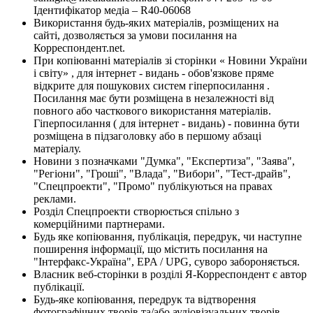
Ідентифікатор медіа – R40-06068
Використання будь-яких матеріалів, розміщених на
сайті, дозволяється за умови посилання на
Корреспондент.net.
При копіюванні матеріалів зі сторінки « Новини України
і світу» , для інтернет - видань - обов'язкове пряме
відкрите для пошукових систем гіперпосилання .
Посилання має бути розміщена в незалежності від
повного або часткового використання матеріалів.
Гіперпосилання ( для інтернет - видань) - повинна бути
розміщена в підзаголовку або в першому абзаці
матеріалу.
Новини з позначками "Думка", "Експертиза", "Заява",
"Регіони", "Гроші", "Влада", "Вибори", "Тест-драйв",
"Спецпроекти", "Промо" публікуються на правах
реклами.
Розділ Спецпроекти створюється спільно з
комерційними партнерами.
Будь яке копіювання, публікація, передрук, чи наступне
поширення інформації, що містить посилання на
"Інтерфакс-Україна", EPA / UPG, суворо забороняється.
Власник веб-сторінки в розділі Я-Корреспондент є автор
публікації.
Будь-яке копіювання, передрук та відтворення
фотографічних творів та/або аудіовізуальних творів