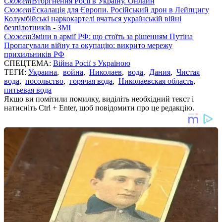
Сюжет
Вторгнення Росії в Україну. Онлайн
Сюжет
Ескалація для Європи. Російський дрон в Лейпцигу
Колумбійські наркокартелі вчаться українській війні
безпілотників - ЗМІ
Сюжет
Зміни в армії РФ: що стоїть за рішенням Путіна
Пропагували війну та окупацію: викрито мережу
прихильників РФ
СПЕЦТЕМА:
Війна Росії з Україною
ТЕГИ:
Украина
,
война
,
Николаев
,
вода
,
Дания
,
Чистая
вода
,
посольство
,
горячая вода
,
Николаевская область
,
питьевая вода
Якщо ви помітили помилку, виділіть необхідний текст і
натисніть Ctrl + Enter, щоб повідомити про це редакцію.