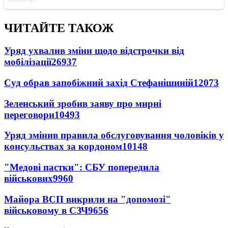
ЧИТАЙТЕ ТАКОЖ
Уряд ухвалив зміни щодо відстрочки від
мобілізації
26937
Суд обрав запобіжний захід Стефанішиній
12073
Зеленський зробив заяву про мирні
переговори
10493
Уряд змінив правила обслуговування чоловіків у
консульствах за кордоном
10148
"Медові пастки": СБУ попередила
військових
9960
Майора ВСП викрили на "допомозі"
військовому в СЗЧ
9656