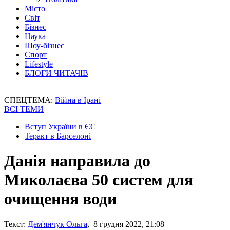
Місто
Світ
Бізнес
Наука
Шоу-бізнес
Спорт
Lifestyle
БЛОГИ ЧИТАЧІВ
СПЕЦТЕМА:
Війна в Ірані
ВСІ ТЕМИ
Вступ України в ЄС
Теракт в Барселоні
Данія направила до
Миколаєва 50 систем для
очищення води
Текст:
Дем'янчук Ольга
, 8 грудня 2022, 21:08