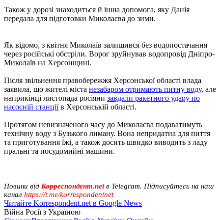
Також у дорозі знаходиться й інша допомога, яку Данія
передала для підготовки Миколаєва до зими.
Як відомо, з квітня Миколаїв залишився без водопостачання
через російські обстріли. Ворог зруйнував водопровід Дніпро-
Миколаїв на Херсонщині.
Після звільнення правобережжя Херсонської області влада
заявила, що жителі міста
незабаром отримають питну воду,
але
наприкінці листопада росіяни
завдали ракетного удару по
насосній станції
в Херсонській області.
Протягом невизначеного часу до Миколаєва подаватимуть
технічну воду з Бузького лиману. Вона непридатна для пиття
та приготування їжі, а також досить швидко виводить з ладу
пральні та посудомийні машини.
Новини від
Корреспондент.net
в Telegram. Підписуйтесь на наш
канал
https://t.me/korrespondentnet
Читайте Korrespondent.net в Google News
Війна Росії з Україною