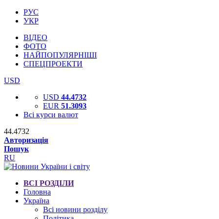
РУС
УКР
ВІДЕО
ФОТО
НАЙПОПУЛЯРНІШІ
СПЕЦПРОЕКТИ
USD
USD
44.4732
EUR
51.3093
Всі курси валют
44.4732
Авторизація
Пошук
RU
ВСІ РОЗДІЛИ
Головна
Україна
Всі новини розділу
Політика