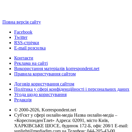
Повна версія сайту
Facebook
Twitter
RSS-стрічки
E-mail розсилка
Контакти
Реклама на сайті
Використання матеріалів korrespondent.net
Правила користування сайтом
Договір користування сайтом
Політика у сфері конфіденційності і персональних даних
Угода щодо користування
Редакція
© 2000-2026, Korrespondent.net
Суб'єкт у сфері онлайн-медіа Назва онлайн-медіа –
«КореспонденТ.net» Адреса: 02091, місто Київ,
ХАРКІВСЬКЕ ШОСЕ, будинок 172-Б, офіс 208/1 E-mail:
sunlight@mediadim.com.ua
Телефон: 044-205-43-00