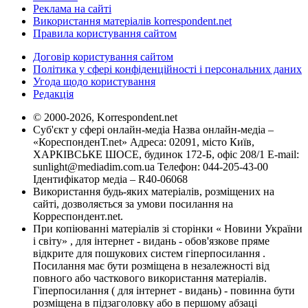
Реклама на сайті
Використання матеріалів korrespondent.net
Правила користування сайтом
Договір користування сайтом
Політика у сфері конфіденційності і персональних даних
Угода щодо користування
Редакція
© 2000-2026, Korrespondent.net
Суб'єкт у сфері онлайн-медіа Назва онлайн-медіа –
«КореспонденТ.net» Адреса: 02091, місто Київ,
ХАРКІВСЬКЕ ШОСЕ, будинок 172-Б, офіс 208/1 E-mail:
sunlight@mediadim.com.ua
Телефон: 044-205-43-00
Ідентифікатор медіа – R40-06068
Використання будь-яких матеріалів, розміщених на
сайті, дозволяється за умови посилання на
Корреспондент.net.
При копіюванні матеріалів зі сторінки « Новини України
і світу» , для інтернет - видань - обов'язкове пряме
відкрите для пошукових систем гіперпосилання .
Посилання має бути розміщена в незалежності від
повного або часткового використання матеріалів.
Гіперпосилання ( для інтернет - видань) - повинна бути
розміщена в підзаголовку або в першому абзаці