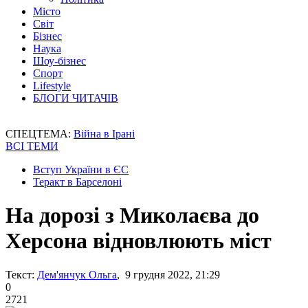
Місто
Світ
Бізнес
Наука
Шоу-бізнес
Спорт
Lifestyle
БЛОГИ ЧИТАЧІВ
СПЕЦТЕМА:
Війна в Ірані
ВСІ ТЕМИ
Вступ України в ЄС
Теракт в Барселоні
На дорозі з Миколаєва до
Херсона відновлюють міст
Текст:
Дем'янчук Ольга
, 9 грудня 2022, 21:29
0
2721