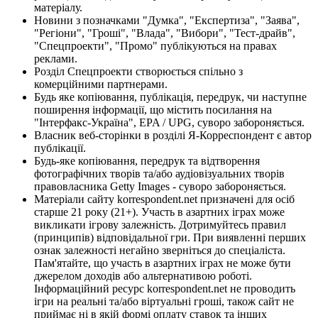
матеріалу.
Новини з позначками "Думка", "Експертиза", "Заява",
"Регіони", "Гроші", "Влада", "Вибори", "Тест-драйв",
"Спецпроекти", "Промо" публікуються на правах
реклами.
Розділ Спецпроекти створюється спільно з
комерційними партнерами.
Будь яке копіювання, публікація, передрук, чи наступне
поширення інформації, що містить посилання на
"Інтерфакс-Україна", EPA / UPG, суворо забороняється.
Власник веб-сторінки в розділі Я-Корреспондент є автор
публікації.
Будь-яке копіювання, передрук та відтворення
фотографічних творів та/або аудіовізуальних творів
правовласника Getty Images - суворо забороняється.
Матеріали сайту korrespondent.net призначені для осіб
старше 21 року (21+). Участь в азартних іграх може
викликати ігрову залежність. Дотримуйтесь правил
(принципів) відповідальної гри. При виявленні перших
ознак залежності негайно зверніться до спеціаліста.
Пам'ятайте, що участь в азартних іграх не може бути
джерелом доходів або альтернативою роботі.
Інформаційний ресурс korrespondent.net не проводить
ігри на реальні та/або віртуальні гроші, також сайт не
приймає ні в якій формі оплату ставок та інших