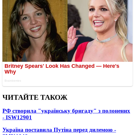
ЧИТАЙТЕ ТАКОЖ
РФ створила "українську бригаду" з полонених
- ISW
12901
Україна поставила Путіна перед дилемою -