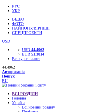
РУС
УКР
ВІДЕО
ФОТО
НАЙПОПУЛЯРНІШІ
СПЕЦПРОЕКТИ
USD
USD
44.4962
EUR
51.3814
Всі курси валют
44.4962
Авторизація
Пошук
RU
ВСІ РОЗДІЛИ
Головна
Україна
Всі новини розділу
Політика