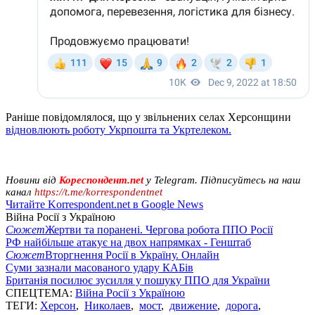
Раніше повідомлялося, що у звільнених селах Херсонщини
відновлюють роботу Укрпошта та Укртелеком.
Новини від
Кореспондент.net
у Telegram. Підписуйтесь на наш
канал
https://t.me/korrespondentnet
Читайте Korrespondent.net в Google News
Війна Росії з Україною
Сюжет
Жертви та поранені. Чергова робота ППО Росії
РФ найбільше атакує на двох напрямках - Генштаб
Сюжет
Вторгнення Росії в Україну. Онлайн
Суми зазнали масованого удару КАБів
Британія посилює зусилля у пошуку ППО для України
СПЕЦТЕМА:
Війна Росії з Україною
ТЕГИ:
Херсон
,
Николаев
,
мост
,
движение
,
дорога
,