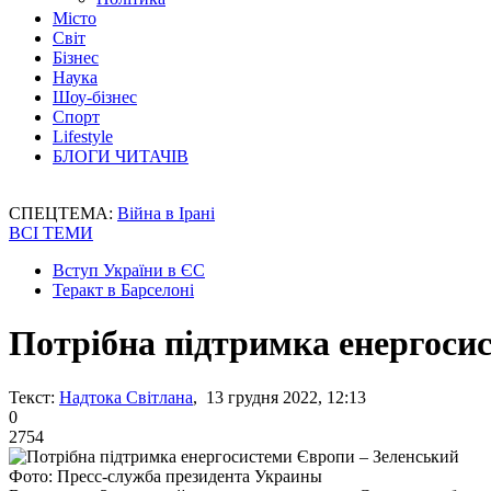
Місто
Світ
Бізнес
Наука
Шоу-бізнес
Спорт
Lifestyle
БЛОГИ ЧИТАЧІВ
СПЕЦТЕМА:
Війна в Ірані
ВСІ ТЕМИ
Вступ України в ЄС
Теракт в Барселоні
Потрібна підтримка енергоси
Текст:
Надтока Світлана
, 13 грудня 2022, 12:13
0
2754
Фото: Пресс-служба президента Украины