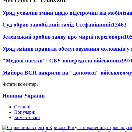
Уряд ухвалив зміни щодо відстрочки від мобілізац
Суд обрав запобіжний захід Стефанішиній
12463
Зеленський зробив заяву про мирні переговори
10
Уряд змінив правила обслуговування чоловіків у
"Медові пастки": СБУ попередила військових
997
Майора ВСП викрили на "допомозі" військовому
Читати коментарі
Новини України
Останні
Популярні
Коментовані