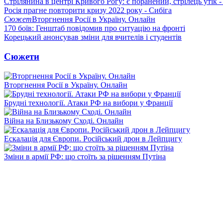
Стрілянина в центрі Кривого Рогу: є поранений, стрілець утік -
Росія прагне повторити кризу 2022 року - Сибіга
Сюжет
Вторгнення Росії в Україну. Онлайн
170 боїв: Генштаб повідомив про ситуацію на фронті
Корецький анонсував зміни для вчителів і студентів
Сюжети
Вторгнення Росії в Україну. Онлайн
Брудні технології. Атаки РФ на вибори у Франції
Війна на Близькому Сході. Онлайн
Ескалація для Європи. Російський дрон в Лейпцигу
Зміни в армії РФ: що стоїть за рішенням Путіна