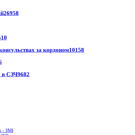
ії
26958
510
 консульствах за кордоном
10158
6
 в СЗЧ
9682