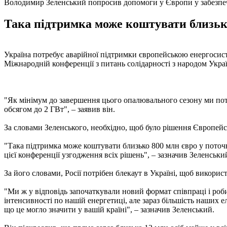
Володимир Зеленський попросив допомоги у Європи у забезпе
Така підтримка може коштувати близько
Україна потребує аварійної підтримки європейською енергоси
Міжнародній конференції з питань солідарності з народом Украї
"Як мінімум до завершення цього опалювального сезону ми потр
обсягом до 2 ГВт", – заявив він.
За словами Зеленського, необхідно, щоб було рішення Європейс
"Така підтримка може коштувати близько 800 млн євро у поточн
цієї конференції узгодження всіх рішень", – зазначив Зеленськи
За його словами, Росії потрібен блекаут в Україні, щоб викори
"Ми ж у відповідь започаткували новий формат співпраці і роби
інтенсивності по нашій енергетиці, але зараз більшість наших ел
що це могло значити у вашій країні", – зазначив Зеленський.