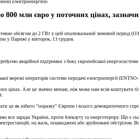
ченні електроенергією
 800 млн євро у поточних цінах, зазнач
стемою обсягом до 2 ГВт у цей опалювальний зимовий період (ОЗ
ни у Парижі у вівторок, 13 грудня.
ебуємо аварійної підтримки з боку європейської енергосистеми 
ької мережі операторів системи передачі електроенергії (ENTSO-
их цінах. Але це значно менше, ніж може нам всім коштувати бл
й.
стати це як нібито "поразку" Європи і всього демократичного спро
мо все заради України, проти блекауту та енерготерору. Що є сьо
ектростанцій, на жаль, пошкоджені або зруйновані обстрілом. Всі 