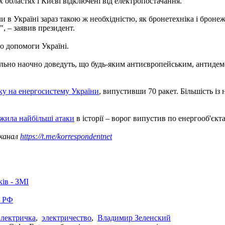
х областях і Києві відключені від електропостачання.
и в Україні зараз такою ж необхідністю, як бронетехніка і брон
", – заявив президент.
о допомоги Україні.
ально наочно доведуть, що будь-яким антиєвропейським, антидем
ку на енергосистему України
, випустивши 70 ракет. Більшість із
жила найбільші атаки
в історії – ворог випустив по енергооб'єкта
 канал
https://t.me/korrespondentnet
ків - ЗМІ
в РФ
электричка
,
электричество
,
Владимир Зеленский