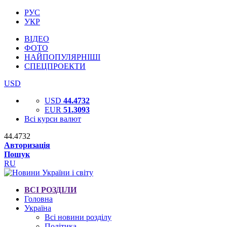
РУС
УКР
ВІДЕО
ФОТО
НАЙПОПУЛЯРНІШІ
СПЕЦПРОЕКТИ
USD
USD
44.4732
EUR
51.3093
Всі курси валют
44.4732
Авторизація
Пошук
RU
ВСІ РОЗДІЛИ
Головна
Україна
Всі новини розділу
Політика