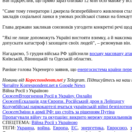
Він підкреслив, що прямо зараз близько 12 млн осіб майже у всі
"Саме тому генератори і джерела безперебійного живлення стал
закладів соціальної ланки в умовах російської ставки на блекаут
Глава держави закликав союзників узгодити конкретні речі щод
"Які не лише допоможуть Україні вистояти взимку, а й максим
допускати катастроф і захищати своїх людей", – резюмував він.
Нагадаємо, 5 грудня війська РФ здійснили
восьму масовану ата
Київській, Вінницькій та Одеській областях.
Раніше голова Укренерго заявив, що
енергосистема країни пере
Новини від
Кореспондент.net
у Telegram. Підписуйтесь на наш
Читайте Korrespondent.net в Google News
Війна Росії з Україною
Сюжет
Вторгнення Росії в Україну. Онлайн
Сюжет
Ескалація для Європи. Російський дрон в Лейпцигу
Колумбійські наркокартелі вчаться українській війні безпілотни
Сюжет
Зміни в армії РФ: що стоїть за рішенням Путіна
Пропагували війну та окупацію: викрито мережу прихильникі
СПЕЦТЕМА:
Війна Росії з Україною
ТЕГИ:
Украина
,
война
,
Европа
,
ЕС
,
энергетика
,
Евросоюз
,