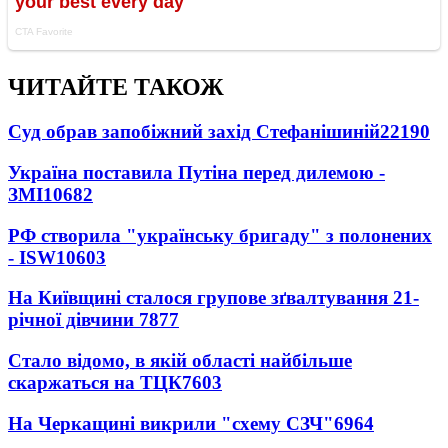
ЧИТАЙТЕ ТАКОЖ
Суд обрав запобіжний захід Стефанішиній
22190
Україна поставила Путіна перед дилемою -
ЗМІ
10682
РФ створила "українську бригаду" з полонених
- ISW
10603
На Київщині сталося групове зґвалтування 21-
річної дівчини
7877
Стало відомо, в якій області найбільше
скаржаться на ТЦК
7603
На Черкащині викрили "схему СЗЧ"
6964