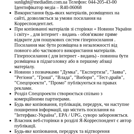
sunlight@mediadim.com.ua
Телефон: 044-205-43-00
Ідентифікатор медіа – R40-06068
Використання будь-яких матеріалів, розміщених на
сайті, дозволяється за умови посилання на
Корреспондент.net.
При копіюванні матеріалів зі сторінки « Новини України
і світу» , для інтернет - видань - обов'язкове пряме
відкрите для пошукових систем гіперпосилання .
Посилання має бути розміщена в незалежності від
повного або часткового використання матеріалів.
Гіперпосилання ( для інтернет - видань) - повинна бути
розміщена в підзаголовку або в першому абзаці
матеріалу.
Новини з позначками "Думка", "Експертиза", "Заява",
"Регіони", "Гроші", "Влада", "Вибори", "Тест-драйв",
"Спецпроекти", "Промо" публікуються на правах
реклами.
Розділ Спецпроекти створюється спільно з
комерційними партнерами.
Будь яке копіювання, публікація, передрук, чи наступне
поширення інформації, що містить посилання на
"Інтерфакс-Україна", EPA / UPG, суворо забороняється.
Власник веб-сторінки в розділі Я-Корреспондент є автор
публікації.
Будь-яке копіювання, передрук та відтворення