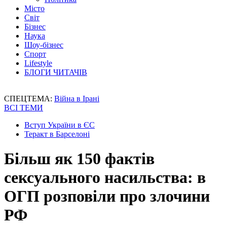
Місто
Світ
Бізнес
Наука
Шоу-бізнес
Спорт
Lifestyle
БЛОГИ ЧИТАЧІВ
СПЕЦТЕМА:
Війна в Ірані
ВСІ ТЕМИ
Вступ України в ЄС
Теракт в Барселоні
Більш як 150 фактів
сексуального насильства: в
ОГП розповіли про злочини
РФ