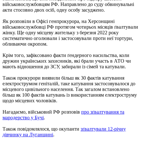
військовослужбовцям РФ. Направлено до суду обвинувальні
акти стосовно двох осіб, одну особу засуджено.
Як розповіли в Офісі генпрокурора, на Херсонщині
військовослужбовці РФ протягом чотирьох місяців ґвалтували
жінку. Ще одну місцеву жительку з березня 2022 року
систематично оголювали і застосовували проти неї тортури,
обливаючи окропом.
Крім того, зафіксовано факти ґендерного насильства, коли
дружин українських захисників, які брали участь в АТО чи
мають відношення до ЗСУ, забирали із сімей та катували.
Також прокурори виявили більш як 30 фактів катування
електрострумом геніталій, таке катування застосовувалося до
місцевого цивільного населення. Так загалом встановлено
більш як 100 фактів катувань із використанням електроструму
щодо місцевих чоловіків.
Нагадаємо, військовий РФ розповів
про зґвалтування та
мародерство у Бучі
.
Також повідомлялося, що окупанти
зґвалтували 12-річну
дівчинку на Луганщині
.