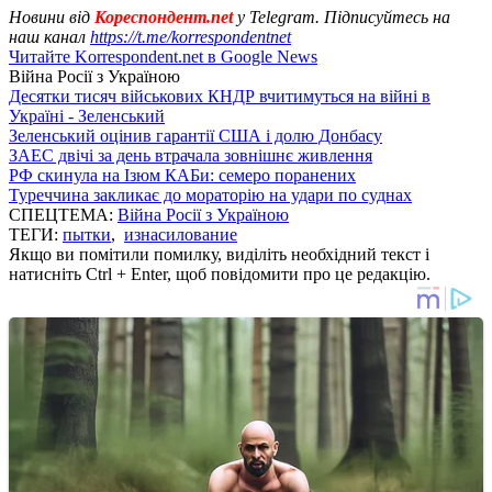
Новини від
Кореспондент.net
у Telegram. Підписуйтесь на
наш канал
https://t.me/korrespondentnet
Читайте Korrespondent.net в Google News
Війна Росії з Україною
Десятки тисяч військових КНДР вчитимуться на війні в
Україні - Зеленський
Зеленський оцінив гарантії США і долю Донбасу
ЗАЕС двічі за день втрачала зовнішнє живлення
РФ скинула на Ізюм КАБи: семеро поранених
Туреччина закликає до мораторію на удари по суднах
СПЕЦТЕМА:
Війна Росії з Україною
ТЕГИ:
пытки
,
изнасилование
Якщо ви помітили помилку, виділіть необхідний текст і
натисніть Ctrl + Enter, щоб повідомити про це редакцію.