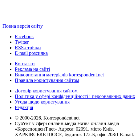
Повна версія сайту
Facebook
Twitter
RSS-стрічки
E-mail розсилка
Контакти
Реклама на сайті
Використання матеріалів korrespondent.net
Правила користування сайтом
Договір користування сайтом
Політика у сфері конфіденційності і персональних даних
Угода щодо користування
Редакція
© 2000-2026, Korrespondent.net
Суб'єкт у сфері онлайн-медіа Назва онлайн-медіа –
«КореспонденТ.net» Адреса: 02091, місто Київ,
ХАРКІВСЬКЕ ШОСЕ, будинок 172-Б, офіс 208/1 E-mail: