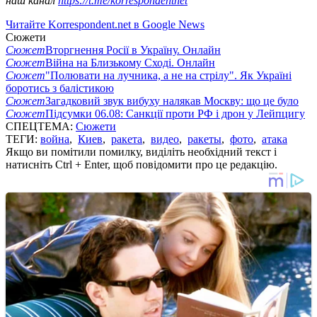
наш канал
https://t.me/korrespondentnet
Читайте Korrespondent.net в Google News
Сюжети
Сюжет
Вторгнення Росії в Україну. Онлайн
Сюжет
Війна на Близькому Сході. Онлайн
Сюжет
"Полювати на лучника, а не на стрілу". Як Україні
боротись з балістикою
Сюжет
Загадковий звук вибуху налякав Москву: що це було
Сюжет
Підсумки 06.08: Санкції проти РФ і дрон у Лейпцигу
СПЕЦТЕМА:
Сюжети
ТЕГИ:
война
,
Киев
,
ракета
,
видео
,
ракеты
,
фото
,
атака
Якщо ви помітили помилку, виділіть необхідний текст і
натисніть Ctrl + Enter, щоб повідомити про це редакцію.