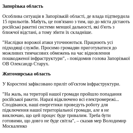
Запорізька область
Особлива ситуація в Запорізькій області, де влада підтвердила
15 прильотів. Мабуть, це пов'язано з тим, що до міста дістають
російські ракетні системи меншої дальності, які б'ють з
ближчої відстані, а тому збити їх складніше.
"Наслідки ворожої атаки уточнюються. Працюють усі
підходящі служби. Просимо громадян приготуватися до
можливих тимчасових обмежень на час відновлення
пошкодженої інфраструктури", - повідомив голова Запорізької
ОВ Олександр Старух.
Житомирська область
У Коростені зафіксовано приліт об'єктом інфраструктури.
"На жаль, на території нашої громади пройшло попадання
російської ракети. Наразі відключено всі електромережі...
Сподіваюся, наші енергетики проведуть роботу для
підключення нашої територіальної громади, але я не
виключаю, що цей процес буде тривалим. Треба бути
готовими, що довго не буде світла", – сказав мер Володимир
Москаленко