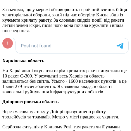
Зазначимо, що у мережі обговорюють героїчний вчинок бійця
територіальної оборони, який під час обстрілу Києва збив із
кулемета крилату ракету. За словами свідків події, від ракети
летіли зелені іскри, після чого вона почала кружляти і впала
посеред поля.
Харківська область
На Харківщині окупанти окрім крилатих ракет випустили ще
10 ракет С-300. У результаті весь Харків та область
залишаються без світла. Усього - 1600 населених пунктів, а це
1 млн 279 тисяч абонентів. Як заявила влада, в області
колосальні руйнування інфраструктурних об'єктів.
Дніпропетровська область
Через масовану атаку у Дніпрі призупинено роботу
тролейбусів та трамваїв. Метро у місті працює як укриття.
Серйозна ситуація у Кривому Розі, там ракета чи її уламки