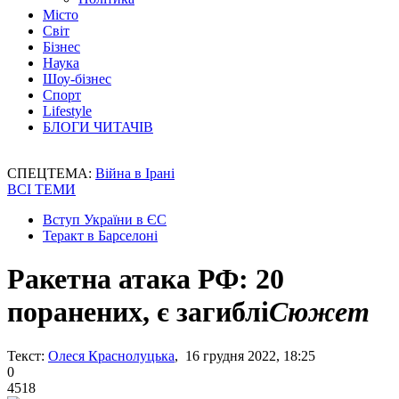
Місто
Світ
Бізнес
Наука
Шоу-бізнес
Спорт
Lifestyle
БЛОГИ ЧИТАЧІВ
СПЕЦТЕМА:
Війна в Ірані
ВСІ ТЕМИ
Вступ України в ЄС
Теракт в Барселоні
Ракетна атака РФ: 20
поранених, є загиблі
Сюжет
Текст:
Олеся Краснолуцька
, 16 грудня 2022, 18:25
0
4518