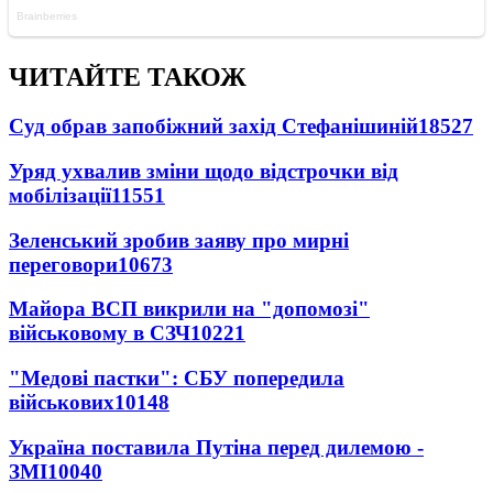
ЧИТАЙТЕ ТАКОЖ
Суд обрав запобіжний захід Стефанішиній
18527
Уряд ухвалив зміни щодо відстрочки від
мобілізації
11551
Зеленський зробив заяву про мирні
переговори
10673
Майора ВСП викрили на "допомозі"
військовому в СЗЧ
10221
"Медові пастки": СБУ попередила
військових
10148
Україна поставила Путіна перед дилемою -
ЗМІ
10040