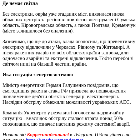
Де немає світла
Без електрики, окрім уже згаданих міст, виявилася низка
обласних центрів та регіонів: повністю знеструмлені Сумська
область, Кіровоградська область, а також Полтава, Кременчук
(місто залишилося без опалення).
Зазначимо, що ще до атаки, влада оголосила, що превентивну
електрику відключили у Черкасах, Рівному та Житомирі. А
після ракетних ударів по всіх областях країни запровадили
одночасно аварійні та екстрені відключення. Тобто перебої зі
світлом нині на більшій частині країни.
Яка ситуація з енергосистемою
Міністр енергетики Герман Галущенко повідомив, що
сьогоднішня ракетна атака РФ призвела до пошкодження
щонайменше дев'яти об'єктів генерації електроенергії.
Наслідки обстрілу обмежили можливості українських АЕС.
Компанія Укренерго у результаті оголосила надзвичайну
ситуацію - внаслідок обстрілу сталася втрата понад 50%
споживання, що означає настання режиму системної аварії.
Новини від
Корреспондент.net
в Telegram. Підписуйтесь на