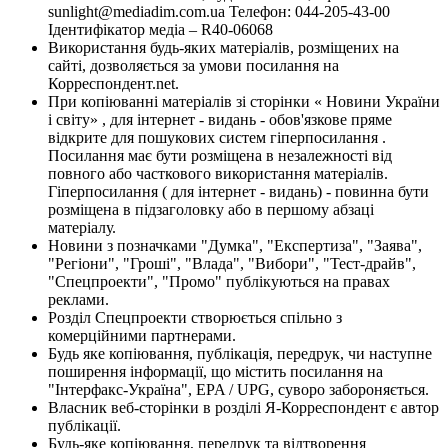
sunlight@mediadim.com.ua
Телефон: 044-205-43-00
Ідентифікатор медіа – R40-06068
Використання будь-яких матеріалів, розміщених на
сайті, дозволяється за умови посилання на
Корреспондент.net.
При копіюванні матеріалів зі сторінки « Новини України
і світу» , для інтернет - видань - обов'язкове пряме
відкрите для пошукових систем гіперпосилання .
Посилання має бути розміщена в незалежності від
повного або часткового використання матеріалів.
Гіперпосилання ( для інтернет - видань) - повинна бути
розміщена в підзаголовку або в першому абзаці
матеріалу.
Новини з позначками "Думка", "Експертиза", "Заява",
"Регіони", "Гроші", "Влада", "Вибори", "Тест-драйв",
"Спецпроекти", "Промо" публікуються на правах
реклами.
Розділ Спецпроекти створюється спільно з
комерційними партнерами.
Будь яке копіювання, публікація, передрук, чи наступне
поширення інформації, що містить посилання на
"Інтерфакс-Україна", EPA / UPG, суворо забороняється.
Власник веб-сторінки в розділі Я-Корреспондент є автор
публікації.
Будь-яке копіювання, передрук та відтворення