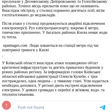
пролунали у Деснянському, Дніпровському та Голосіївському
районах. Точних місць прильотів поки що не називають.
Внаслідок обстрілу, у столиці поранено дев'ятьох осіб, вісім
госпіталізовано до медзакладів.
Після атаки у столиці продовжуються аварійні відключення
електроенергії. Рух електротранспорту, зокрема й метро,
тимчасово припинено. У багатьох районах Києва немає води
та тепла.
epaimages.com Люди ховаються на станції метро під час
повітряної тривоги у Києві
У Київській області внаслідок атаки пошкоджено об'єкт
критичної інфраструктури та дев'ять приватних будинків у
різних районах регіону. За інформацією голови Київської
обласної військової адміністрації Олексія Кулеби, є троє
постраждалих, одна людина – у тяжкому стані. Усім надається
необхідна допомога. У регіоні діють екстрені відключення
електрики. У деяких громадах є перебої зі зв'язком, водо- та
теплопостачанням.