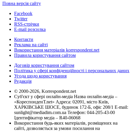
Повна версія сайту
Facebook
Twitter
RSS-стрічки
E-mail розсилка
Контакти
Реклама на сайті
Використання матеріалів korrespondent.net
Правила користування сайтом
Договір користування сайтом
Політика у сфері конфіденційності і персональних даних
Угода щодо користування
Редакція
© 2000-2026, Korrespondent.net
Суб'єкт у сфері онлайн-медіа Назва онлайн-медіа –
«КореспонденТ.net» Адреса: 02091, місто Київ,
ХАРКІВСЬКЕ ШОСЕ, будинок 172-Б, офіс 208/1 E-mail:
sunlight@mediadim.com.ua
Телефон: 044-205-43-00
Ідентифікатор медіа – R40-06068
Використання будь-яких матеріалів, розміщених на
сайті, дозволяється за умови посилання на