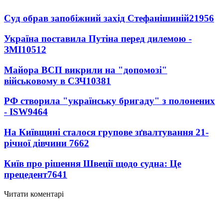
Суд обрав запобіжний захід Стефанішиній
21956
Україна поставила Путіна перед дилемою -
ЗМІ
10512
Майора ВСП викрили на "допомозі"
військовому в СЗЧ
10381
РФ створила "українську бригаду" з полонених
- ISW
9464
На Київщині сталося групове зґвалтування 21-
річної дівчини
7662
Київ про рішення Швеції щодо судна: Це
прецедент
7641
Читати коментарі