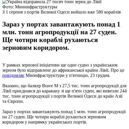
Фото: Мининфраструктуры
З 1 серпня з портів Великої Одеси вийшло вже 580 кораблів
Зараз у портах завантажують понад 1
млн. тонн агропродукції на 27 суден.
Ще чотири кораблі рухаються
зерновим коридором.
У рамках зернової ініціативи ще одне судно з українським
зерном було відправлене до африканської країни Лівії. Про це
повідомляє
Мінінфраструктури у п'ятницю, 23 грудня.
Вказано, що балкер Brave M з 27,5 тис. тонн агропродукції для
Лівії приєднався до каравану зі ще п'яти суден, які вивезли 244
тис. тонн агропродукції з портів Великої Одеси до країн Азії
та Європи.
Зараз у портах завантажують понад 1 млн. тонн агропродукції
на 27 суден. Ще чотири кораблі рухаються зерновим
коридором у напрямку українських портів.