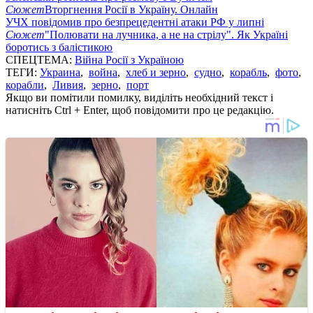
Сюжет
Вторгнення Росії в Україну. Онлайн
УЧХ повідомив про безпрецедентні атаки РФ у липні
Сюжет
"Полювати на лучника, а не на стрілу". Як Україні
боротись з балістикою
СПЕЦТЕМА:
Війна Росії з Україною
ТЕГИ:
Украина
,
война
,
хлеб и зерно
,
судно
,
корабль
,
фото
,
корабли
,
Ливия
,
зерно
,
порт
Якщо ви помітили помилку, виділіть необхідний текст і
натисніть Ctrl + Enter, щоб повідомити про це редакцію.