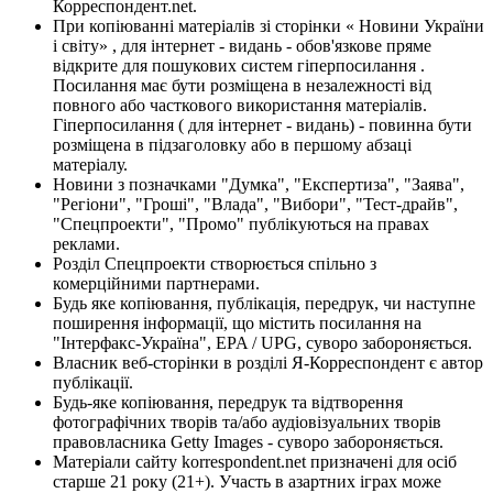
Корреспондент.net.
При копіюванні матеріалів зі сторінки « Новини України
і світу» , для інтернет - видань - обов'язкове пряме
відкрите для пошукових систем гіперпосилання .
Посилання має бути розміщена в незалежності від
повного або часткового використання матеріалів.
Гіперпосилання ( для інтернет - видань) - повинна бути
розміщена в підзаголовку або в першому абзаці
матеріалу.
Новини з позначками "Думка", "Експертиза", "Заява",
"Регіони", "Гроші", "Влада", "Вибори", "Тест-драйв",
"Спецпроекти", "Промо" публікуються на правах
реклами.
Розділ Спецпроекти створюється спільно з
комерційними партнерами.
Будь яке копіювання, публікація, передрук, чи наступне
поширення інформації, що містить посилання на
"Інтерфакс-Україна", EPA / UPG, суворо забороняється.
Власник веб-сторінки в розділі Я-Корреспондент є автор
публікації.
Будь-яке копіювання, передрук та відтворення
фотографічних творів та/або аудіовізуальних творів
правовласника Getty Images - суворо забороняється.
Матеріали сайту korrespondent.net призначені для осіб
старше 21 року (21+). Участь в азартних іграх може