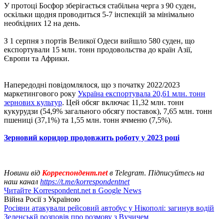
У протоці Босфор зберігається стабільна черга з 90 суден,
оскільки щодня проводиться 5-7 інспекцій за мінімально
необхідних 12 на день.
З 1 серпня з портів Великої Одеси вийшло 580 суден, що
експортували 15 млн. тонн продовольства до країн Азії,
Європи та Африки.
Напередодні повідомлялося, що з початку 2022/2023
маркетингового року
Україна експортувала 20,61 млн. тонн
зернових культур
. Цей обсяг включає 11,32 млн. тонн
кукурудзи (54,9% загального обсягу поставок), 7,65 млн. тонн
пшениці (37,1%) та 1,55 млн. тонн ячменю (7,5%).
Зерновий коридор продовжить роботу у 2023 році
Новини від
Корреспондент.net
в Telegram. Підписуйтесь на
наш канал
https://t.me/korrespondentnet
Читайте Korrespondent.net в Google News
Війна Росії з Україною
Росіяни атакували рейсовий автобус у Нікополі: загинув водій
Зеленськй розповів про розмову з Вучичем