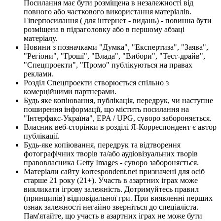
Посилання має бути розміщена в незалежності від
повного або часткового використання матеріалів.
Гіперпосилання ( для інтернет - видань) - повинна бути
розміщена в підзаголовку або в першому абзаці
матеріалу.
Новини з позначками "Думка", "Експертиза", "Заява",
"Регіони", "Гроші", "Влада", "Вибори", "Тест-драйв",
"Спецпроекти", "Промо" публікуються на правах
реклами.
Розділ Спецпроекти створюється спільно з
комерційними партнерами.
Будь яке копіювання, публікація, передрук, чи наступне
поширення інформації, що містить посилання на
"Інтерфакс-Україна", EPA / UPG, суворо забороняється.
Власник веб-сторінки в розділі Я-Корреспондент є автор
публікації.
Будь-яке копіювання, передрук та відтворення
фотографічних творів та/або аудіовізуальних творів
правовласника Getty Images - суворо забороняється.
Матеріали сайту korrespondent.net призначені для осіб
старше 21 року (21+). Участь в азартних іграх може
викликати ігрову залежність. Дотримуйтесь правил
(принципів) відповідальної гри. При виявленні перших
ознак залежності негайно зверніться до спеціаліста.
Пам'ятайте, що участь в азартних іграх не може бути