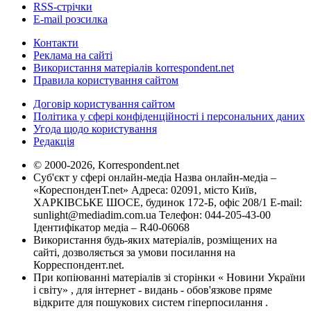
RSS-стрічки
E-mail розсилка
Контакти
Реклама на сайті
Використання матеріалів korrespondent.net
Правила користування сайтом
Договір користування сайтом
Політика у сфері конфіденційності і персональних даних
Угода щодо користування
Редакція
© 2000-2026, Korrespondent.net
Суб'єкт у сфері онлайн-медіа Назва онлайн-медіа –
«КореспонденТ.net» Адреса: 02091, місто Київ,
ХАРКІВСЬКЕ ШОСЕ, будинок 172-Б, офіс 208/1 E-mail:
sunlight@mediadim.com.ua
Телефон: 044-205-43-00
Ідентифікатор медіа – R40-06068
Використання будь-яких матеріалів, розміщених на
сайті, дозволяється за умови посилання на
Корреспондент.net.
При копіюванні матеріалів зі сторінки « Новини України
і світу» , для інтернет - видань - обов'язкове пряме
відкрите для пошукових систем гіперпосилання .