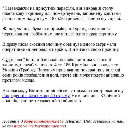
"Незважаючи на присутніх парафіян, він викрав зі столу
пластикову скриньку для пожертвувань, заповнену коштами
різного номіналу в сумі 1875,50 гривень", - йдеться у справі.
Жінки, які перебували в приміщенні храму, намагалися
перешкодити грабіжнику, але він все одно вкрав скриньку.
Відразу після скоєння злочину обвинуваченого затримали
оперативники неподалік церкви. Він визнав свою провину.
Суд першої інстанції визнав чоловіка винним у скоєнні
злочину, передбаченого ч. 4 ст. 186 Кримінального кодексу
України (Грабіж). Чоловіку призначили покарання у вигляді
семи років позбавлення волі, проте він може подати апеляцію
протягом місяця.
Нагадаємо, у Вінниці поліцейські затримали підозрюваного у
викраденні святих мощей із храму.
Ним виявився 37-річний
чоловік, раніше засуджений за вбивство.
Новини від
Корреспондент.net
в Telegram. Підписуйтесь на наш
канал
https://t.me/korrespondentnet