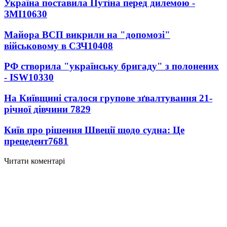
Україна поставила Путіна перед дилемою -
ЗМІ
10630
Майора ВСП викрили на "допомозі"
військовому в СЗЧ
10408
РФ створила "українську бригаду" з полонених
- ISW
10330
На Київщині сталося групове зґвалтування 21-
річної дівчини
7829
Київ про рішення Швеції щодо судна: Це
прецедент
7681
Читати коментарі