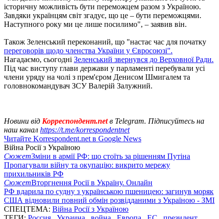
історичну можливість бути переможцем разом з Україною.
Завдяки українцям світ згадує, що це – бути переможцями.
Наступного року ми це лише посилимо", – заявив він.
Також Зеленський переконаний, що "настає час для початку
переговорів щодо членства України у Євросоюзі".
Нагадаємо, сьогодні
Зеленський звернувся до Верховної Ради.
Під час виступу глави держави у парламенті перебували усі
члени уряду на чолі з прем'єром Денисом Шмигалем та
головнокомандувач ЗСУ Валерій Залужний.
Новини від
Корреспондент.net
в Telegram. Підписуйтесь на
наш канал
https://t.me/korrespondentnet
Читайте Korrespondent.net в Google News
Війна Росії з Україною
Сюжет
Зміни в армії РФ: що стоїть за рішенням Путіна
Пропагували війну та окупацію: викрито мережу
прихильників РФ
Сюжет
Вторгнення Росії в Україну. Онлайн
РФ вдарила по судну з українською пшеницею: загинув моряк
США відновили повний обмін розвідданими з Україною - ЗМІ
СПЕЦТЕМА:
Війна Росії з Україною
ТЕГИ:
Россия
,
Украина
,
война
,
Европа
,
ЕС
,
президент
,