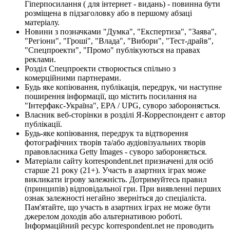
Гіперпосилання ( для інтернет - видань) - повинна бути
розміщена в підзаголовку або в першому абзаці
матеріалу.
Новини з позначками "Думка", "Експертиза", "Заява",
"Регіони", "Гроші", "Влада", "Вибори", "Тест-драйв",
"Спецпроекти", "Промо" публікуються на правах
реклами.
Розділ Спецпроекти створюється спільно з
комерційними партнерами.
Будь яке копіювання, публікація, передрук, чи наступне
поширення інформації, що містить посилання на
"Інтерфакс-Україна", EPA / UPG, суворо забороняється.
Власник веб-сторінки в розділі Я-Корреспондент є автор
публікації.
Будь-яке копіювання, передрук та відтворення
фотографічних творів та/або аудіовізуальних творів
правовласника Getty Images - суворо забороняється.
Матеріали сайту korrespondent.net призначені для осіб
старше 21 року (21+). Участь в азартних іграх може
викликати ігрову залежність. Дотримуйтесь правил
(принципів) відповідальної гри. При виявленні перших
ознак залежності негайно зверніться до спеціаліста.
Пам'ятайте, що участь в азартних іграх не може бути
джерелом доходів або альтернативою роботі.
Інформаційний ресурс korrespondent.net не проводить