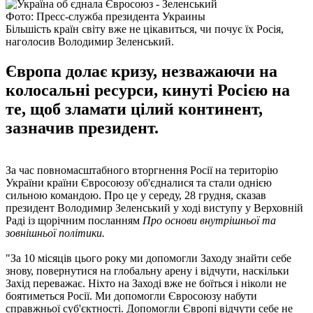
Фото: Пресс-служба президента Украины
Більшість країн світу вже не цікавиться, чи почує їх Росія,
наголосив Володимир Зеленський.
Європа долає кризу, незважаючи на
колосальні ресурси, кинуті Росією на
те, щоб зламати цілий континент,
зазначив президент.
За час повномасштабного вторгнення Росії на територію
України країни Євросоюзу об'єдналися та стали однією
сильною командою. Про це у середу, 28 грудня, сказав
президент Володимир Зеленський у ході виступу у Верховній
Раді із щорічним посланням
Про основи внутрішньої та
зовнішньої політики.
"За 10 місяців цього року ми допомогли Заходу знайти себе
знову, повернутися на глобальну арену і відчути, наскільки
Захід переважає. Ніхто на Заході вже не боїться і ніколи не
боятиметься Росії. Ми допомогли Євросоюзу набути
справжньої суб'єктності. Допомогли Європі відчути себе не