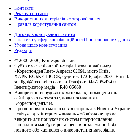
Контакти
Реклама на сайті
Використання матеріалів korrespondent.net
Правила користування сайтом
Договір користування сайтом
Політика у сфері конфіденційності і персональних даних
Угода щодо користування
Редакція
© 2000-2026, Korrespondent.net
Суб'єкт у сфері онлайн-медіа Назва онлайн-медіа –
«КореспонденТ.net» Адреса: 02091, місто Київ,
ХАРКІВСЬКЕ ШОСЕ, будинок 172-Б, офіс 208/1 E-mail:
sunlight@mediadim.com.ua
Телефон: 044-205-43-00
Ідентифікатор медіа – R40-06068
Використання будь-яких матеріалів, розміщених на
сайті, дозволяється за умови посилання на
Корреспондент.net.
При копіюванні матеріалів зі сторінки « Новини України
і світу» , для інтернет - видань - обов'язкове пряме
відкрите для пошукових систем гіперпосилання .
Посилання має бути розміщена в незалежності від
повного або часткового використання матеріалів.