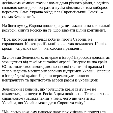
декількома чемпіонатами з командами різного рівня, а однією
сильною командою, яка разом з усім вільним світом виборює
перемогу. Саме Україна об'єднала Європейський Союз", –
сказав Зеленський.
На його думку, Європа долає кризу, незважаючи на колосальні
ресурси, кинуті Росією на те, щоб зламати цілий континент.
"Все, що Росія намагалася робити проти Європи, не
спрацювало. Кожен російський крок став помилкою. Наші ж
кроки – спрацювали", – наголосив президент.
За словами Зеленського, вперше в історії Євросоюз допомагає
захищатися від такої масштабної агресії. Вперше низка країн
ЄС змінили своє законодавство та свої політичні правила і
тепер надають масштабну збройну підтримку Україні. Вперше
в історії деякі країни Європи переглянули поняття
нейтралітету та протистоять агресії разом із українцями.
Зеленський зазначив, що "більшість країн світу вже не
цікавиться, чи почує їх Росія. З цим покінчено. Тепер світ по-
справжньому зацікавлений у тому, чого ще чекати від
України, що Україна може дати Європі та світу".
"Ми даємо кожному нашому партнеру унікальне почуття та