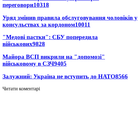
переговори
10318
Уряд змінив правила обслуговування чоловіків у
консульствах за кордоном
10011
"Медові пастки": СБУ попередила
військових
9828
Майора ВСП викрили на "допомозі"
військовому в СЗЧ
9405
Залужний: Україна не вступить до НАТО
8566
Читати коментарі