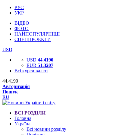
РУС
УКР
ВІДЕО
ФОТО
НАЙПОПУЛЯРНІШІ
СПЕЦПРОЕКТИ
USD
USD
44.4190
EUR
51.3207
Всі курси валют
44.4190
Авторизація
Пошук
RU
ВСІ РОЗДІЛИ
Головна
Україна
Всі новини розділу
Політика