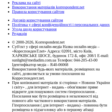
Реклама на сайті
Використання матеріалів korrespondent.net
Правила користування сайтом
Договір користування сайтом
Політика у сфері конфіденційності і персональних даних
Угода щодо користування
Редакція
© 2000-2026, Korrespondent.net
Суб'єкт у сфері онлайн-медіа Назва онлайн-медіа –
«КореспонденТ.net» Адреса: 02091, місто Київ,
ХАРКІВСЬКЕ ШОСЕ, будинок 172-Б, офіс 208/1 E-mail:
sunlight@mediadim.com.ua
Телефон: 044-205-43-00
Ідентифікатор медіа – R40-06068
Використання будь-яких матеріалів, розміщених на
сайті, дозволяється за умови посилання на
Корреспондент.net.
При копіюванні матеріалів зі сторінки « Новини України
і світу» , для інтернет - видань - обов'язкове пряме
відкрите для пошукових систем гіперпосилання .
Посилання має бути розміщена в незалежності від
повного або часткового використання матеріалів.
Гіперпосилання ( для інтернет - видань) - повинна бути
розміщена в підзаголовку або в першому абзаці