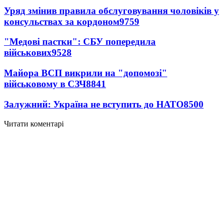
Уряд змінив правила обслуговування чоловіків у
консульствах за кордоном
9759
"Медові пастки": СБУ попередила
військових
9528
Майора ВСП викрили на "допомозі"
військовому в СЗЧ
8841
Залужний: Україна не вступить до НАТО
8500
Читати коментарі