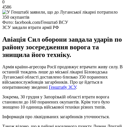
0
4586
Фото: facebook.com/Генштаб ВСУ
ЗСУ завдали втрати армії РФ
Авіація Сил оборони завдала ударів по
району зосередження ворога та
знищила його техніку.
Армія країни-агресора Росії продовжує втрачати живу силу. В
останній тиждень лише до міської лікарні Біловодська
Луганської області доставлено близько 350 поранених
військовослужбовців загарбників. Про це йдеться в
оперативному зведенні
Генштабу ЗСУ
.
Зокрема, 30 грудня у Запорізькій області втрати ворога
становили до 160 поранених окупантів. Крім того було
знищено 10 одиниць військової техніки різних типів.
Інформація про ліквідованих загарбників уточнюється.
Також відомо, що в районі населеного пункту Лиман Другий