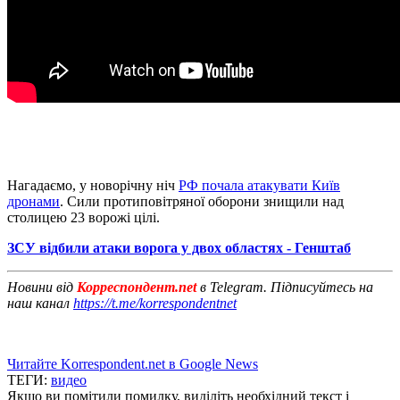
Нагадаємо, у новорічну ніч
РФ почала атакувати Київ
дронами
. Сили протиповітряної оборони знищили над
столицею 23 ворожі цілі.
ЗСУ відбили атаки ворога у двох областях - Генштаб
Новини від
Корреспондент.net
в Telegram. Підписуйтесь на
наш канал
https://t.me/korrespondentnet
Читайте Korrespondent.net в Google News
ТЕГИ:
видео
Якщо ви помітили помилку, виділіть необхідний текст і