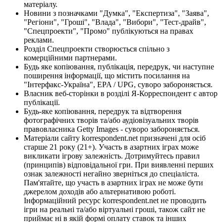
матеріалу.
Новини з позначками "Думка", "Експертиза", "Заява",
"Регіони", "Гроші", "Влада", "Вибори", "Тест-драйв",
"Спецпроекти", "Промо" публікуються на правах
реклами.
Розділ Спецпроекти створюється спільно з
комерційними партнерами.
Будь яке копіювання, публікація, передрук, чи наступне
поширення інформації, що містить посилання на
"Інтерфакс-Україна", EPA / UPG, суворо забороняється.
Власник веб-сторінки в розділі Я-Корреспондент є автор
публікації.
Будь-яке копіювання, передрук та відтворення
фотографічних творів та/або аудіовізуальних творів
правовласника Getty Images - суворо забороняється.
Матеріали сайту korrespondent.net призначені для осіб
старше 21 року (21+). Участь в азартних іграх може
викликати ігрову залежність. Дотримуйтесь правил
(принципів) відповідальної гри. При виявленні перших
ознак залежності негайно зверніться до спеціаліста.
Пам'ятайте, що участь в азартних іграх не може бути
джерелом доходів або альтернативою роботі.
Інформаційний ресурс korrespondent.net не проводить
ігри на реальні та/або віртуальні гроші, також сайт не
приймає ні в якій формі оплату ставок та інших