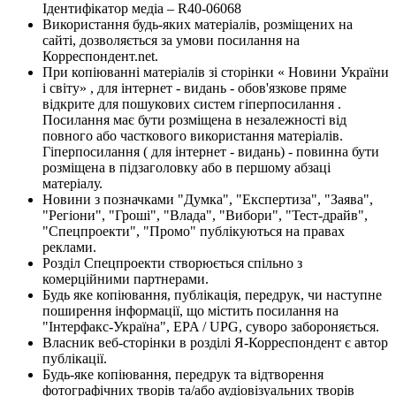
Ідентифікатор медіа – R40-06068
Використання будь-яких матеріалів, розміщених на
сайті, дозволяється за умови посилання на
Корреспондент.net.
При копіюванні матеріалів зі сторінки « Новини України
і світу» , для інтернет - видань - обов'язкове пряме
відкрите для пошукових систем гіперпосилання .
Посилання має бути розміщена в незалежності від
повного або часткового використання матеріалів.
Гіперпосилання ( для інтернет - видань) - повинна бути
розміщена в підзаголовку або в першому абзаці
матеріалу.
Новини з позначками "Думка", "Експертиза", "Заява",
"Регіони", "Гроші", "Влада", "Вибори", "Тест-драйв",
"Спецпроекти", "Промо" публікуються на правах
реклами.
Розділ Спецпроекти створюється спільно з
комерційними партнерами.
Будь яке копіювання, публікація, передрук, чи наступне
поширення інформації, що містить посилання на
"Інтерфакс-Україна", EPA / UPG, суворо забороняється.
Власник веб-сторінки в розділі Я-Корреспондент є автор
публікації.
Будь-яке копіювання, передрук та відтворення
фотографічних творів та/або аудіовізуальних творів