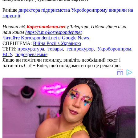
Раніше
директора підприємства Укроборонпрому викрили на
корупції
.
Новини від
Кореспондент.net
у Telegram. Підписуйтесь на
наш канал
https://t.me/korrespondentnet
Читайте Korrespondent.net в Google News
СПЕЦТЕМА:
Війна Росії з Україною
ТЕГИ:
прокуратура
,
товары
,
генпрокурор
,
Укроборонпром
,
ВСУ
,
подозреваемые
Якщо ви помітили помилку, виділіть необхідний текст і
натисніть Ctrl + Enter, щоб повідомити про це редакцію.