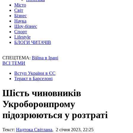
Місто
Світ
Бізнес
Наука
Шоу-бізнес
Спорт
Lifestyle
БЛОГИ ЧИТАЧІВ
СПЕЦТЕМА:
Війна в Ірані
ВСІ ТЕМИ
Вступ України в ЄС
Теракт в Барселоні
Шість чиновників
Укроборонпрому
підозрюються у розтраті
Текст:
Надтока Світлана
, 2 січня 2023, 22:25