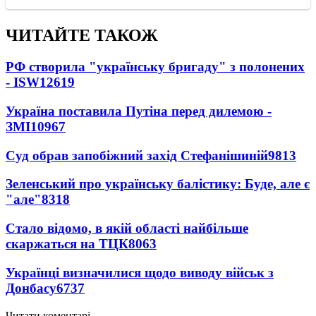
ЧИТАЙТЕ ТАКОЖ
РФ створила "українську бригаду" з полонених
- ISW
12619
Україна поставила Путіна перед дилемою -
ЗМІ
10967
Суд обрав запобіжний захід Стефанішиній
9813
Зеленський про українську балістику: Буде, але є
"але"
8318
Стало відомо, в якій області найбільше
скаржаться на ТЦК
8063
Українці визначилися щодо виводу військ з
Донбасу
6737
Читати коментарі