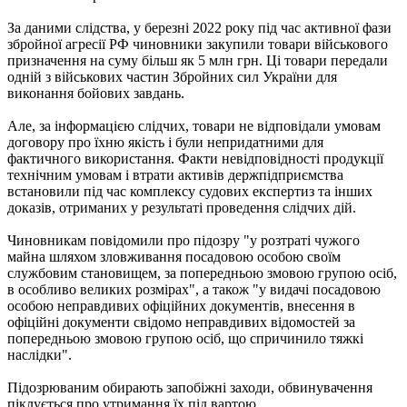
За даними слідства, у березні 2022 року під час активної фази
збройної агресії РФ чиновники закупили товари військового
призначення на суму більш як 5 млн грн. Ці товари передали
одній з військових частин Збройних сил України для
виконання бойових завдань.
Але, за інформацією слідчих, товари не відповідали умовам
договору про їхню якість і були непридатними для
фактичного використання. Факти невідповідності продукції
технічним умовам і втрати активів держпідприємства
встановили під час комплексу судових експертиз та інших
доказів, отриманих у результаті проведення слідчих дій.
Чиновникам повідомили про підозру "у розтраті чужого
майна шляхом зловживання посадовою особою своїм
службовим становищем, за попередньою змовою групою осіб,
в особливо великих розмірах", а також "у видачі посадовою
особою неправдивих офіційних документів, внесення в
офіційні документи свідомо неправдивих відомостей за
попередньою змовою групою осіб, що спричинило тяжкі
наслідки".
Підозрюваним обирають запобіжні заходи, обвинувачення
піклується про утримання їх під вартою.