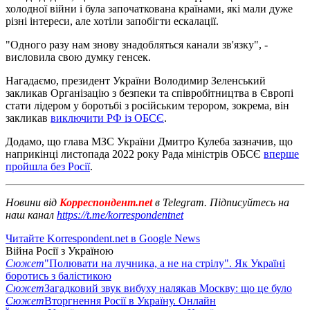
холодної війни і була започаткована країнами, які мали дуже
різні інтереси, але хотіли запобігти ескалації.
"Одного разу нам знову знадобляться канали зв'язку", -
висловила свою думку генсек.
Нагадаємо, президент України Володимир Зеленський
закликав Організацію з безпеки та співробітництва в Європі
стати лідером у боротьбі з російським терором, зокрема, він
закликав
виключити РФ із ОБСЄ
.
Додамо, що глава МЗС України Дмитро Кулеба зазначив, що
наприкінці листопада 2022 року Рада міністрів ОБСЄ
вперше
пройшла без Росії
.
Новини від
Корреспондент.net
в Telegram. Підписуйтесь на
наш канал
https://t.me/korrespondentnet
Читайте Korrespondent.net в Google News
Війна Росії з Україною
Сюжет
"Полювати на лучника, а не на стрілу". Як Україні
боротись з балістикою
Сюжет
Загадковий звук вибуху налякав Москву: що це було
Сюжет
Вторгнення Росії в Україну. Онлайн