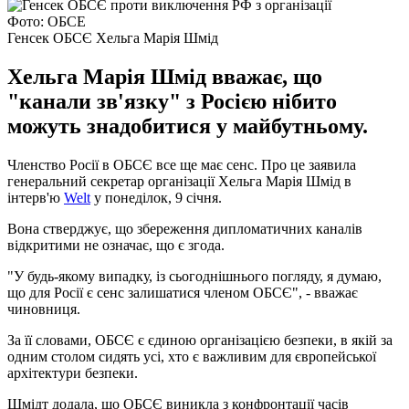
Фото: ОБСЕ
Генсек ОБСЄ Хельга Марія Шмід
Хельга Марія Шмід вважає, що
"канали зв'язку" з Росією нібито
можуть знадобитися у майбутньому.
Членство Росії в ОБСЄ все ще має сенс. Про це заявила
генеральний секретар організації Хельга Марія Шмід в
інтерв'ю
Welt
у понеділок, 9 січня.
Вона стверджує, що збереження дипломатичних каналів
відкритими не означає, що є згода.
"У будь-якому випадку, із сьогоднішнього погляду, я думаю,
що для Росії є сенс залишатися членом ОБСЄ", - вважає
чиновниця.
За її словами, ОБСЄ є єдиною організацією безпеки, в якій за
одним столом сидять усі, хто є важливим для європейської
архітектури безпеки.
Шмідт додала, що ОБСЄ виникла з конфронтації часів