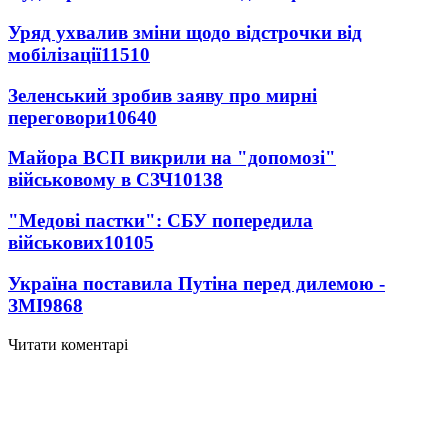
Уряд ухвалив зміни щодо відстрочки від
мобілізації
11510
Зеленський зробив заяву про мирні
переговори
10640
Майора ВСП викрили на "допомозі"
військовому в СЗЧ
10138
"Медові пастки": СБУ попередила
військових
10105
Україна поставила Путіна перед дилемою -
ЗМІ
9868
Читати коментарі