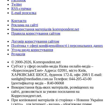
Facebook
Twitter
RSS-стрічки
E-mail розсилка
Контакти
Реклама на сайті
Використання матеріалів korrespondent.net
Правила користування сайтом
Договір користування сайтом
Політика у сфері конфіденційності і персональних даних
Угода щодо користування
Редакція
© 2000-2026, Korrespondent.net
Суб'єкт у сфері онлайн-медіа Назва онлайн-медіа –
«КореспонденТ.net» Адреса: 02091, місто Київ,
ХАРКІВСЬКЕ ШОСЕ, будинок 172-Б, офіс 208/1 E-mail:
sunlight@mediadim.com.ua
Телефон: 044-205-43-00
Ідентифікатор медіа – R40-06068
Використання будь-яких матеріалів, розміщених на
сайті, дозволяється за умови посилання на
Корреспондент.net.
При копіюванні матеріалів зі сторінки « Новини України
і світу» , для інтернет - видань - обов'язкове пряме