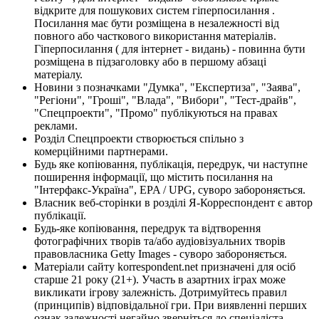
відкрите для пошукових систем гіперпосилання .
Посилання має бути розміщена в незалежності від
повного або часткового використання матеріалів.
Гіперпосилання ( для інтернет - видань) - повинна бути
розміщена в підзаголовку або в першому абзаці
матеріалу.
Новини з позначками "Думка", "Експертиза", "Заява",
"Регіони", "Гроші", "Влада", "Вибори", "Тест-драйв",
"Спецпроекти", "Промо" публікуються на правах
реклами.
Розділ Спецпроекти створюється спільно з
комерційними партнерами.
Будь яке копіювання, публікація, передрук, чи наступне
поширення інформації, що містить посилання на
"Інтерфакс-Україна", EPA / UPG, суворо забороняється.
Власник веб-сторінки в розділі Я-Корреспондент є автор
публікації.
Будь-яке копіювання, передрук та відтворення
фотографічних творів та/або аудіовізуальних творів
правовласника Getty Images - суворо забороняється.
Матеріали сайту korrespondent.net призначені для осіб
старше 21 року (21+). Участь в азартних іграх може
викликати ігрову залежність. Дотримуйтесь правил
(принципів) відповідальної гри. При виявленні перших
ознак залежності негайно зверніться до спеціаліста.