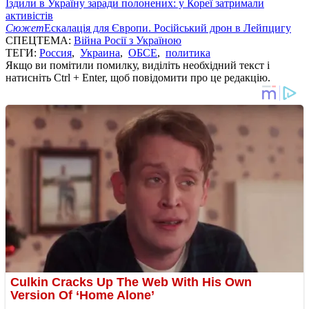
Їздили в Україну заради полонених: у Кореї затримали
активістів
Сюжет
Ескалація для Європи. Російський дрон в Лейпцигу
СПЕЦТЕМА:
Війна Росії з Україною
ТЕГИ:
Россия
,
Украина
,
ОБСЕ
,
политика
Якщо ви помітили помилку, виділіть необхідний текст і
натисніть Ctrl + Enter, щоб повідомити про це редакцію.