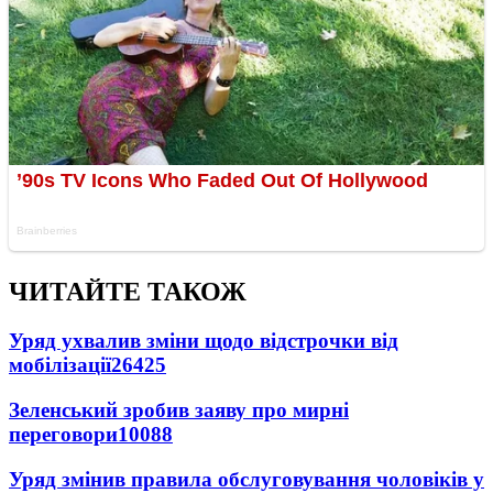
ЧИТАЙТЕ ТАКОЖ
Уряд ухвалив зміни щодо відстрочки від
мобілізації
26425
Зеленський зробив заяву про мирні
переговори
10088
Уряд змінив правила обслуговування чоловіків у