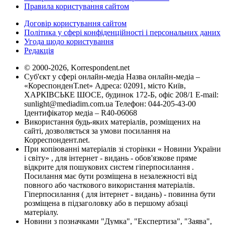
Правила користування сайтом
Договір користування сайтом
Політика у сфері конфіденційності і персональних даних
Угода щодо користування
Редакція
© 2000-2026, Korrespondent.net
Суб'єкт у сфері онлайн-медіа Назва онлайн-медіа –
«КореспонденТ.net» Адреса: 02091, місто Київ,
ХАРКІВСЬКЕ ШОСЕ, будинок 172-Б, офіс 208/1 E-mail:
sunlight@mediadim.com.ua
Телефон: 044-205-43-00
Ідентифікатор медіа – R40-06068
Використання будь-яких матеріалів, розміщених на
сайті, дозволяється за умови посилання на
Корреспондент.net.
При копіюванні матеріалів зі сторінки « Новини України
і світу» , для інтернет - видань - обов'язкове пряме
відкрите для пошукових систем гіперпосилання .
Посилання має бути розміщена в незалежності від
повного або часткового використання матеріалів.
Гіперпосилання ( для інтернет - видань) - повинна бути
розміщена в підзаголовку або в першому абзаці
матеріалу.
Новини з позначками "Думка", "Експертиза", "Заява",