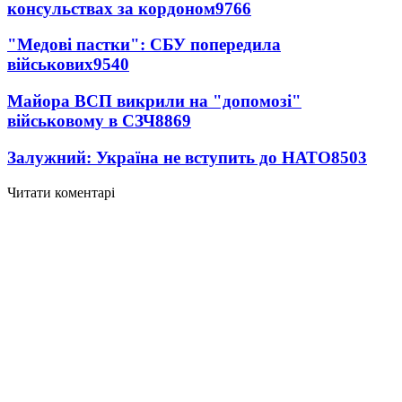
консульствах за кордоном
9766
"Медові пастки": СБУ попередила
військових
9540
Майора ВСП викрили на "допомозі"
військовому в СЗЧ
8869
Залужний: Україна не вступить до НАТО
8503
Читати коментарі