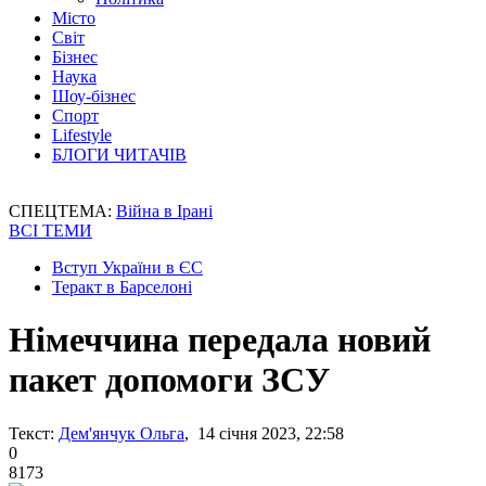
Місто
Світ
Бізнес
Наука
Шоу-бізнес
Спорт
Lifestyle
БЛОГИ ЧИТАЧІВ
СПЕЦТЕМА:
Війна в Ірані
ВСІ ТЕМИ
Вступ України в ЄС
Теракт в Барселоні
Німеччина передала новий
пакет допомоги ЗСУ
Текст:
Дем'янчук Ольга
, 14 січня 2023, 22:58
0
8173