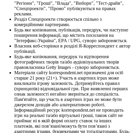
"Регіони", "Гроші", "Влада", "Вибори", "Тест-драйв",
"Спецпроекти", "Промо" публікуються на правах
реклами.
Розділ Спецпроекти створюється спільно з
комерційними партнерами.
Будь яке копіювання, публікація, передрук, чи наступне
поширення інформації, що містить посилання на
"Інтерфакс-Україна", EPA / UPG, суворо забороняється.
Власник веб-сторінки в розділі Я-Корреспондент є автор
публікації.
Будь-яке копіювання, передрук та відтворення
фотографічних творів та/або аудіовізуальних творів
правовласника Getty Images - суворо забороняється.
Матеріали сайту korrespondent.net призначені для осіб
старше 21 року (21+). Участь в азартних іграх може
викликати ігрову залежність. Дотримуйтесь правил
(принципів) відповідальної гри. При виявленні перших
ознак залежності негайно зверніться до спеціаліста.
Пам'ятайте, що участь в азартних іграх не може бути
джерелом доходів або альтернативою роботі.
Інформаційний ресурс korrespondent.net не проводить
ігри на реальні та/або віртуальні гроші, також сайт не
приймає ні в якій формі оплату ставок та інших
платежів, які пов’язані/можуть бути пов’язані з
азартними іграми, букмекерами чи тоталізаторами. Будь-