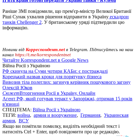
П'ять країн готові передати Україні танки - Кулеба
Раніше ЗМІ повідомили, що прем'єр-міністр Великої Британії
Ріші Сунак ухвалив рішення відправити в Україну
ескадрон
танків Chellenger 2
. У британському уряді підтвердили цю
інформацію.
Новини від
Корреспондент.net
в Telegram. Підписуйтесь на наш
канал
https://t.me/korrespondentnet
Читайте Korrespondent.net в Google News
Війна Росії з Україною
РФ скинула на Суми чотири КАБи: є постраждалі
Корецький назвав кроки для порятунку бізнеса
Вивозив тіла полеглих: загинув керівник пошукового загону
Олексій Юков
Сюжет
Вторгнення Росії в Україну. Онлайн
Агент РФ, який готував теракт у Запоріжжі, отримав 15 років
в'язниці
СПЕЦТЕМА:
Війна Росії з Україною
ТЕГИ:
война
,
армия и вооружение
,
Германия
,
Украинская
армия
,
ВСУ
Якщо ви помітили помилку, виділіть необхідний текст і
натисніть Ctrl + Enter, щоб повідомити про це редакцію.