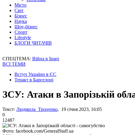
Місто
Світ
Бізнес
Наука
Шоу-бізнес
Спорт
Lifestyle
БЛОГИ ЧИТАЧІВ
СПЕЦТЕМА:
Війна в Ірані
ВСІ ТЕМИ
Вступ України в ЄС
Теракт в Барселоні
ЗСУ: Атаки в Запорізькій обла
Текст:
Людмила Троценко
, 19 січня 2023, 16:05
0
12487
Фото: facebook.com/GeneralStaff.ua