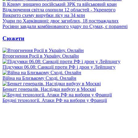
В Криму знищено російський ЗРК та військовий кран
Відключення світла охопили 12 областей - Укренерго
Викрито схему вирубки лісу на 34 млн
Удари по Харківщині: двоє загиблих, 18 постраждалих
Росіяни завдали комбінованого удару по Сумах, є поранені
Сюжети
Вторгнення Росії в Україну. Онлайн
Підсумки 06.08: Санкції проти РФ і дрон у Лейпцигу
Війна на Близькому Сході. Онлайн
Бенкет генералів. Наслідки вибуху в Москві
Брудні технології. Атаки РФ на вибори у Франції