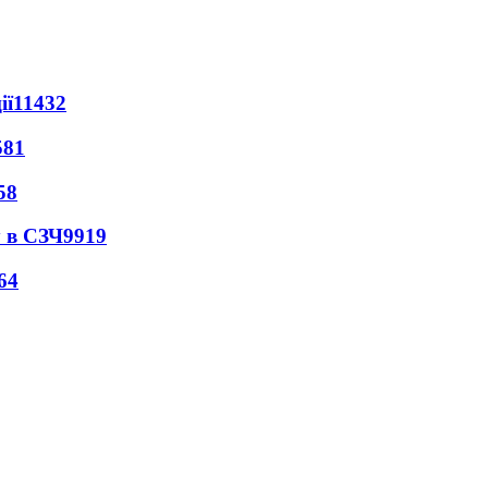
ії
11432
581
58
 в СЗЧ
9919
64