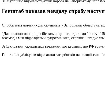
ЗСУ успішно відбивають атаки ворога на Запорізькому напрям
Генштаб показав невдалу спробу наступу 
Спроби наступальних дій окупантів у Запорізькій області нага
"Давно анонсований російськими пропагандистами "наступ" 58-ї
взаємодія між підрозділами супротивника, скоріше, нагадує самог
За їх словами, складається враження, що керівництво РФ готує 
Генштаб опублікував відео атаки загарбників на позиції сил обор