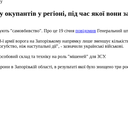
ку
окупантів у регіоні, під час якої вони з
дують "самовбивство". Про це 19 січня
повідомив
Генеральний шт
 армії ворога на Запорізькому напрямку лише зменшує кількість 
убство, ніж наступальні дії", - зазначили українські військові.
особовий склад та техніку на роль "мішеней" для ЗСУ.
они в Запорізькій області, в результаті якої було знищено три ро