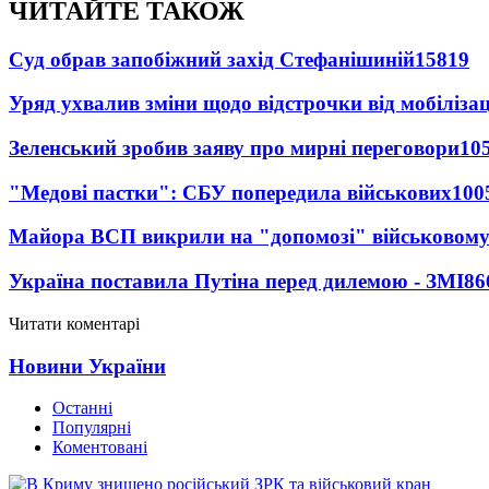
ЧИТАЙТЕ ТАКОЖ
Суд обрав запобіжний захід Стефанішиній
15819
Уряд ухвалив зміни щодо відстрочки від мобілізац
Зеленський зробив заяву про мирні переговори
10
"Медові пастки": СБУ попередила військових
100
Майора ВСП викрили на "допомозі" військовому
Україна поставила Путіна перед дилемою - ЗМІ
86
Читати коментарі
Новини України
Останні
Популярні
Коментовані