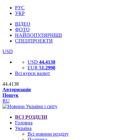
РУС
УКР
ВІДЕО
ФОТО
НАЙПОПУЛЯРНІШІ
СПЕЦПРОЕКТИ
USD
USD
44.4138
EUR
51.2998
Всі курси валют
44.4138
Авторизація
Пошук
RU
ВСІ РОЗДІЛИ
Головна
Україна
Всі новини розділу
Політика