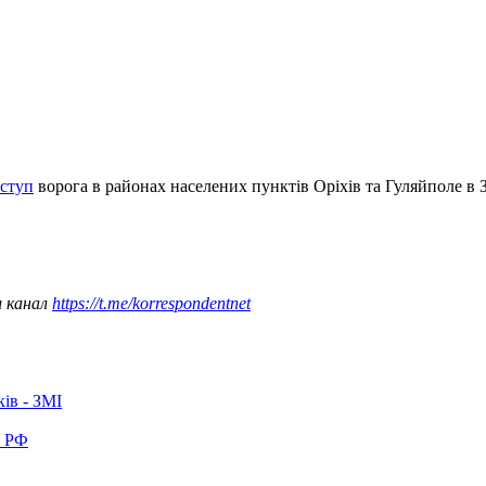
аступ
ворога в районах населених пунктів Оріхів та Гуляйполе в З
ш канал
https://t.me/korrespondentnet
ків - ЗМІ
в РФ