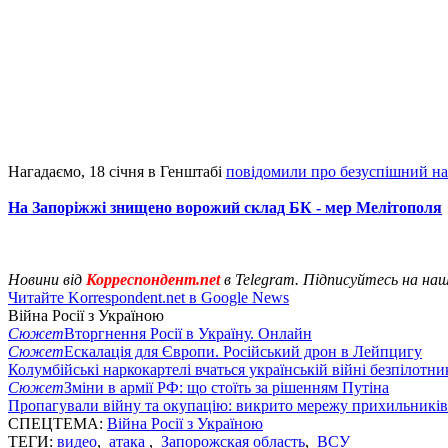
Нагадаємо, 18 січня в Генштабі
повідомили про безуспішний н
На Запоріжжі знищено ворожий склад БК - мер Мелітополя
Новини від
Корреспондент.net
в Telegram. Підписуйтесь на на
Читайте Korrespondent.net в Google News
Війна Росії з Україною
Сюжет
Вторгнення Росії в Україну. Онлайн
Сюжет
Ескалація для Європи. Російський дрон в Лейпцигу
Колумбійські наркокартелі вчаться українській війні безпілотни
Сюжет
Зміни в армії РФ: що стоїть за рішенням Путіна
Пропагували війну та окупацію: викрито мережу прихильникі
СПЕЦТЕМА:
Війна Росії з Україною
ТЕГИ:
видео
,
атака
,
Запорожская область
,
ВСУ