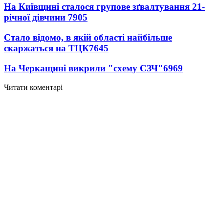
На Київщині сталося групове зґвалтування 21-
річної дівчини
7905
Стало відомо, в якій області найбільше
скаржаться на ТЦК
7645
На Черкащині викрили "схему СЗЧ"
6969
Читати коментарі