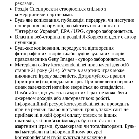
реклами.
Розділ Спецпроекти створюється спільно з
комерційними партнерами.
Будь яке копіювання, публікація, передрук, чи наступне
поширення інформації, що містить посилання на
"Інтерфакс-Україна", EPA / UPG, суворо забороняється.
Власник веб-сторінки в розділі Я-Корреспондент є автор
публікації.
Будь-яке копіювання, передрук та відтворення
фотографічних творів та/або аудіовізуальних творів
правовласника Getty Images - суворо забороняється.
Матеріали сайту korrespondent.net призначені для осіб
старше 21 року (21+). Участь в азартних іграх може
викликати ігрову залежність. Дотримуйтесь правил
(принципів) відповідальної гри. При виявленні перших
ознак залежності негайно зверніться до спеціаліста.
Пам'ятайте, що участь в азартних іграх не може бути
джерелом доходів або альтернативою роботі.
Інформаційний ресурс korrespondent.net не проводить
ігри на реальні та/або віртуальні гроші, також сайт не
приймає ні в якій формі оплату ставок та інших
платежів, які пов’язані/можуть бути пов’язані з
азартними іграми, букмекерами чи тоталізаторами. Будь-
які матеріали на інформаційному ресурсі
korrespondent.net публікуються виключно в