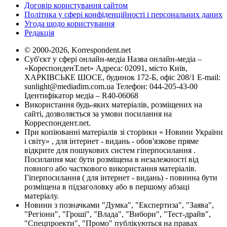
Договір користування сайтом
Політика у сфері конфіденційності і персональних даних
Угода щодо користування
Редакція
© 2000-2026, Korrespondent.net
Суб'єкт у сфері онлайн-медіа Назва онлайн-медіа –
«КореспонденТ.net» Адреса: 02091, місто Київ,
ХАРКІВСЬКЕ ШОСЕ, будинок 172-Б, офіс 208/1 E-mail:
sunlight@mediadim.com.ua
Телефон: 044-205-43-00
Ідентифікатор медіа – R40-06068
Використання будь-яких матеріалів, розміщених на
сайті, дозволяється за умови посилання на
Корреспондент.net.
При копіюванні матеріалів зі сторінки « Новини України
і світу» , для інтернет - видань - обов'язкове пряме
відкрите для пошукових систем гіперпосилання .
Посилання має бути розміщена в незалежності від
повного або часткового використання матеріалів.
Гіперпосилання ( для інтернет - видань) - повинна бути
розміщена в підзаголовку або в першому абзаці
матеріалу.
Новини з позначками "Думка", "Експертиза", "Заява",
"Регіони", "Гроші", "Влада", "Вибори", "Тест-драйв",
"Спецпроекти", "Промо" публікуються на правах