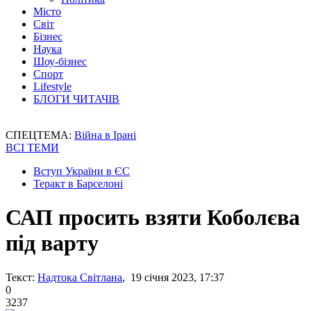
Місто
Світ
Бізнес
Наука
Шоу-бізнес
Спорт
Lifestyle
БЛОГИ ЧИТАЧІВ
СПЕЦТЕМА:
Війна в Ірані
ВСІ ТЕМИ
Вступ України в ЄС
Теракт в Барселоні
САП просить взяти Коболєва
під варту
Текст:
Надтока Світлана
, 19 січня 2023, 17:37
0
3237