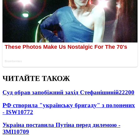
ЧИТАЙТЕ ТАКОЖ
Суд обрав запобіжний захід Стефанішиній
22200
РФ створила "українську бригаду" з полонених
- ISW
10772
Україна поставила Путіна перед дилемою -
ЗМІ
10709