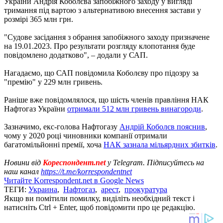
України Андрія Коболєва запобіжного заходу у вигляді
тримання під вартою з альтернативою внесення застави у
розмірі 365 млн грн.
"Судове засідання з обрання запобіжного заходу призначене
на 19.01.2023. Про результати розгляду клопотання буде
повідомлено додатково", – додали у САП.
Нагадаємо, що САП повідомила Коболєву про підозру за
"премію" у 229 млн гривень.
Раніше вже повідомлялося, що шість членів правління НАК
Нафтогаз України
отримали 512 млн гривень винагороди
.
Зазначимо, екс-голова Нафтогазу
Андрій Коболєв пояснив
,
чому у 2020 році чиновники компанії отримали
багатомільйонні премії, хоча
НАК зазнала мільярдних збитків
.
Новини від
Кореспондент.net
у Telegram. Підписуйтесь на
наш канал
https://t.me/korrespondentnet
Читайте Korrespondent.net в Google News
ТЕГИ:
Украина
,
Нафтогаз
,
арест
,
прокуратура
Якщо ви помітили помилку, виділіть необхідний текст і
натисніть Ctrl + Enter, щоб повідомити про це редакцію.