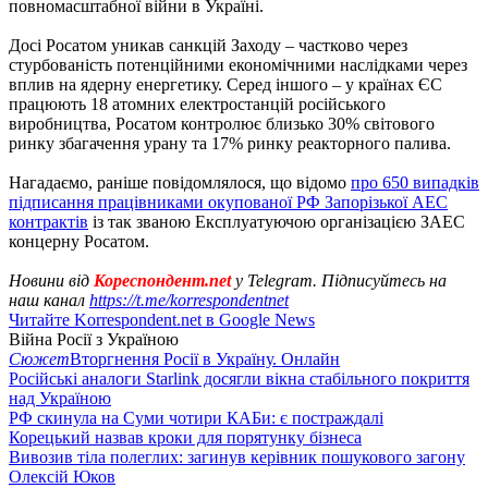
повномасштабної війни в Україні.
Досі Росатом уникав санкцій Заходу – частково через
стурбованість потенційними економічними наслідками через
вплив на ядерну енергетику. Серед іншого – у країнах ЄС
працюють 18 атомних електростанцій російського
виробництва, Росатом контролює близько 30% світового
ринку збагачення урану та 17% ринку реакторного палива.
Нагадаємо, раніше повідомлялося, що відомо
про 650 випадків
підписання працівниками окупованої РФ Запорізької АЕС
контрактів
із так званою Експлуатуючою організацією ЗАЕС
концерну Росатом.
Новини від
Кореспондент.net
у Telegram. Підписуйтесь на
наш канал
https://t.me/korrespondentnet
Читайте Korrespondent.net в Google News
Війна Росії з Україною
Сюжет
Вторгнення Росії в Україну. Онлайн
Російські аналоги Starlink досягли вікна стабільного покриття
над Україною
РФ скинула на Суми чотири КАБи: є постраждалі
Корецький назвав кроки для порятунку бізнеса
Вивозив тіла полеглих: загинув керівник пошукового загону
Олексій Юков