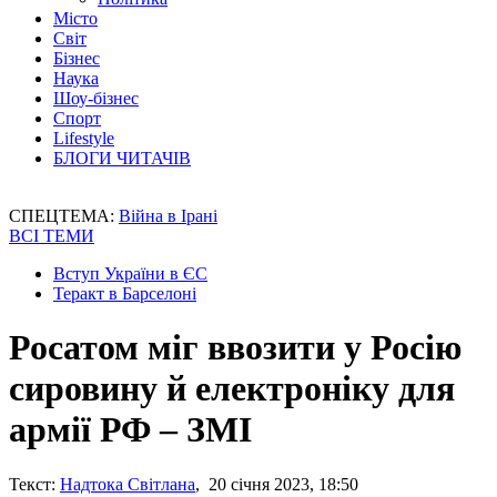
Місто
Світ
Бізнес
Наука
Шоу-бізнес
Спорт
Lifestyle
БЛОГИ ЧИТАЧІВ
СПЕЦТЕМА:
Війна в Ірані
ВСІ ТЕМИ
Вступ України в ЄС
Теракт в Барселоні
Росатом міг ввозити у Росію
сировину й електроніку для
армії РФ – ЗМІ
Текст:
Надтока Світлана
, 20 січня 2023, 18:50