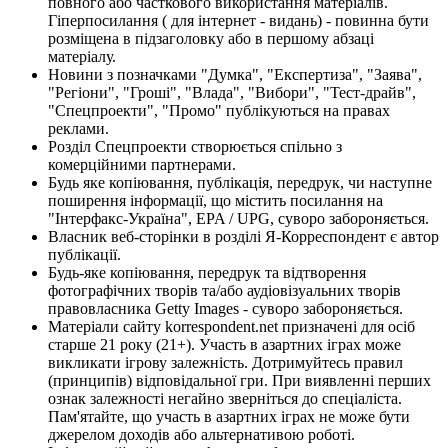
повного або часткового використання матеріалів.
Гіперпосилання ( для інтернет - видань) - повинна бути
розміщена в підзаголовку або в першому абзаці
матеріалу.
Новини з позначками "Думка", "Експертиза", "Заява",
"Регіони", "Гроші", "Влада", "Вибори", "Тест-драйв",
"Спецпроекти", "Промо" публікуються на правах
реклами.
Розділ Спецпроекти створюється спільно з
комерційними партнерами.
Будь яке копіювання, публікація, передрук, чи наступне
поширення інформації, що містить посилання на
"Інтерфакс-Україна", EPA / UPG, суворо забороняється.
Власник веб-сторінки в розділі Я-Корреспондент є автор
публікації.
Будь-яке копіювання, передрук та відтворення
фотографічних творів та/або аудіовізуальних творів
правовласника Getty Images - суворо забороняється.
Матеріали сайту korrespondent.net призначені для осіб
старше 21 року (21+). Участь в азартних іграх може
викликати ігрову залежність. Дотримуйтесь правил
(принципів) відповідальної гри. При виявленні перших
ознак залежності негайно зверніться до спеціаліста.
Пам'ятайте, що участь в азартних іграх не може бути
джерелом доходів або альтернативою роботі.