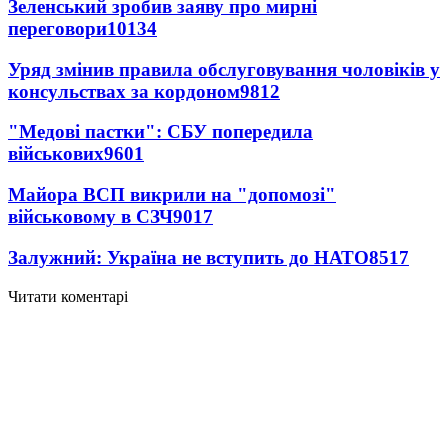
Зеленський зробив заяву про мирні
переговори
10134
Уряд змінив правила обслуговування чоловіків у
консульствах за кордоном
9812
"Медові пастки": СБУ попередила
військових
9601
Майора ВСП викрили на "допомозі"
військовому в СЗЧ
9017
Залужний: Україна не вступить до НАТО
8517
Читати коментарі