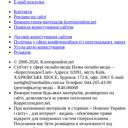
E-mail розсилка
Контакти
Реклама на сайті
Використання матеріалів korrespondent.net
Правила користування сайтом
Договір користування сайтом
Політика у сфері конфіденційності і персональних даних
Угода щодо користування
Редакція
© 2000-2026, Korrespondent.net
Суб'єкт у сфері онлайн-медіа Назва онлайн-медіа –
«КореспонденТ.net» Адреса: 02091, місто Київ,
ХАРКІВСЬКЕ ШОСЕ, будинок 172-Б, офіс 208/1 E-mail:
sunlight@mediadim.com.ua
Телефон: 044-205-43-00
Ідентифікатор медіа – R40-06068
Використання будь-яких матеріалів, розміщених на
сайті, дозволяється за умови посилання на
Корреспондент.net.
При копіюванні матеріалів зі сторінки « Новини України
і світу» , для інтернет - видань - обов'язкове пряме
відкрите для пошукових систем гіперпосилання .
Посилання має бути розміщена в незалежності від