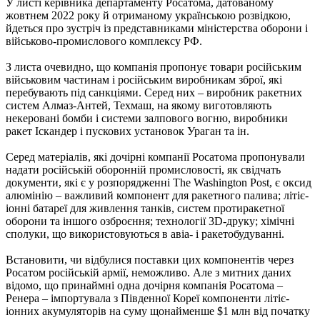
У листі керівника департаменту Росатома, датованому
жовтнем 2022 року й отриманому українською розвідкою,
йдеться про зустріч із представниками міністерства оборони і
військово-промислового комплексу РФ.
З листа очевидно, що компанія пропонує товари російським
військовим частинам і російським виробникам зброї, які
перебувають під санкціями. Серед них – виробник ракетних
систем Алмаз-Антей, Техмаш, на якому виготовляють
некеровані бомби і системи залпового вогню, виробники
ракет Іскандер і пускових установок Ураган та ін.
Серед матеріалів, які дочірні компанії Росатома пропонували
надати російській оборонній промисловості, як свідчать
документи, які є у розпорядженні The Washington Post, є оксид
алюмінію – важливий компонент для ракетного палива; літіє-
іонні батареї для живлення танків, систем протиракетної
оборони та іншого озброєння; технології 3D-друку; хімічні
сполуки, що використовуються в авіа- і ракетобудуванні.
Встановити, чи відбулися поставки цих компонентів через
Росатом російській армії, неможливо. Але з митних даних
відомо, що принаймні одна дочірня компанія Росатома –
Ренера – імпортувала з Південної Кореї компоненти літіє-
іонних акумуляторів на суму щонайменше $1 млн від початку