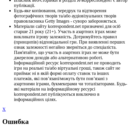
Власник веб-сторінки в розділі Я-Корреспондент є автор
публікації.
Будь-яке копіювання, передрук та відтворення
фотографічних творів та/або аудіовізуальних творів
правовласника Getty Images - суворо забороняється.
Матеріали сайту korrespondent.net призначені для осіб
старше 21 року (21+). Участь в азартних іграх може
викликати ігрову залежність. Дотримуйтесь правил
(принципів) відповідальної гри. При виявленні перших
ознак залежності негайно зверніться до спеціаліста.
Пам'ятайте, що участь в азартних іграх не може бути
джерелом доходів або альтернативою роботі.
Інформаційний ресурс korrespondent.net не проводить
ігри на реальні та/або віртуальні гроші, також сайт не
приймає ні в якій формі оплату ставок та інших
платежів, які пов’язані/можуть бути пов’язані з
азартними іграми, букмекерами чи тоталізаторами. Будь-
які матеріали на інформаційному ресурсі
korrespondent.net публікуються виключно в
інформаційних цілях.
X
Ошибка