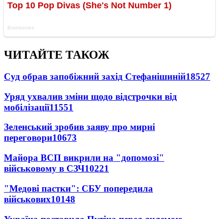
ЧИТАЙТЕ ТАКОЖ
Суд обрав запобіжний захід Стефанішиній
18527
Уряд ухвалив зміни щодо відстрочки від
мобілізації
11551
Зеленський зробив заяву про мирні
переговори
10673
Майора ВСП викрили на "допомозі"
військовому в СЗЧ
10221
"Медові пастки": СБУ попередила
військових
10148