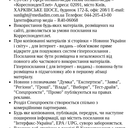
«КореспонденТ.net» Адреса: 02091, місто Київ,
ХАРКІВСЬКЕ ШОСЕ, будинок 172-Б, офіс 208/1 E-mail:
sunlight@mediadim.com.ua
Телефон: 044-205-43-00
Ідентифікатор медіа – R40-06068
Використання будь-яких матеріалів, розміщених на
сайті, дозволяється за умови посилання на
Корреспондент.net.
При копіюванні матеріалів зі сторінки « Новини України
і світу» , для інтернет - видань - обов'язкове пряме
відкрите для пошукових систем гіперпосилання .
Посилання має бути розміщена в незалежності від
повного або часткового використання матеріалів.
Гіперпосилання ( для інтернет - видань) - повинна бути
розміщена в підзаголовку або в першому абзаці
матеріалу.
Новини з позначками "Думка", "Експертиза", "Заява",
"Регіони", "Гроші", "Влада", "Вибори", "Тест-драйв",
"Спецпроекти", "Промо" публікуються на правах
реклами.
Розділ Спецпроекти створюється спільно з
комерційними партнерами.
Будь яке копіювання, публікація, передрук, чи наступне
поширення інформації, що містить посилання на
"Інтерфакс-Україна", EPA / UPG, суворо забороняється.