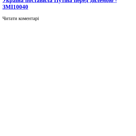
Україна поставила Путіна перед дилемою -
ЗМІ
10040
Читати коментарі