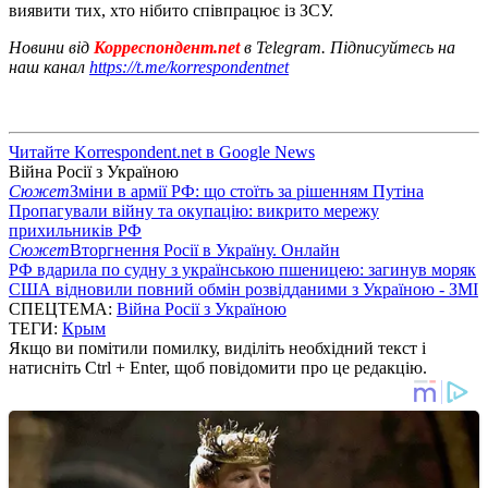
виявити тих, хто нібито співпрацює із ЗСУ.
Новини від
Корреспондент.net
в Telegram. Підписуйтесь на
наш канал
https://t.me/korrespondentnet
Читайте Korrespondent.net в Google News
Війна Росії з Україною
Сюжет
Зміни в армії РФ: що стоїть за рішенням Путіна
Пропагували війну та окупацію: викрито мережу
прихильників РФ
Сюжет
Вторгнення Росії в Україну. Онлайн
РФ вдарила по судну з українською пшеницею: загинув моряк
США відновили повний обмін розвідданими з Україною - ЗМІ
СПЕЦТЕМА:
Війна Росії з Україною
ТЕГИ:
Крым
Якщо ви помітили помилку, виділіть необхідний текст і
натисніть Ctrl + Enter, щоб повідомити про це редакцію.