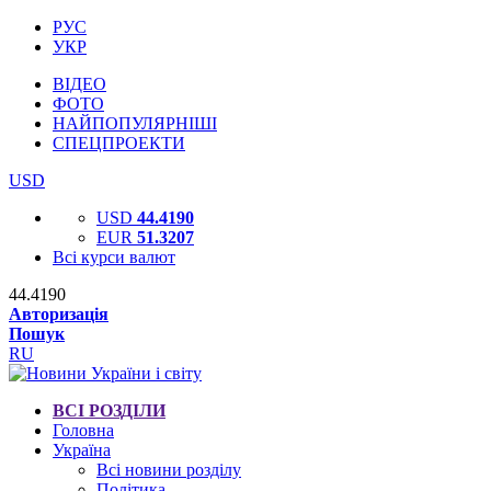
РУС
УКР
ВІДЕО
ФОТО
НАЙПОПУЛЯРНІШІ
СПЕЦПРОЕКТИ
USD
USD
44.4190
EUR
51.3207
Всі курси валют
44.4190
Авторизація
Пошук
RU
ВСІ РОЗДІЛИ
Головна
Україна
Всі новини розділу
Політика