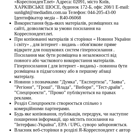
«КореспонденТ.net» Адреса: 02091, місто Київ,
ХАРКІВСЬКЕ ШОСЕ, будинок 172-Б, офіс 208/1 E-mail:
sunlight@mediadim.com.ua
Телефон: 044-205-43-00
Ідентифікатор медіа – R40-06068
Використання будь-яких матеріалів, розміщених на
сайті, дозволяється за умови посилання на
Корреспондент.net.
При копіюванні матеріалів зі сторінки « Новини України
і світу» , для інтернет - видань - обов'язкове пряме
відкрите для пошукових систем гіперпосилання .
Посилання має бути розміщена в незалежності від
повного або часткового використання матеріалів.
Гіперпосилання ( для інтернет - видань) - повинна бути
розміщена в підзаголовку або в першому абзаці
матеріалу.
Новини з позначками "Думка", "Експертиза", "Заява",
"Регіони", "Гроші", "Влада", "Вибори", "Тест-драйв",
"Спецпроекти", "Промо" публікуються на правах
реклами.
Розділ Спецпроекти створюється спільно з
комерційними партнерами.
Будь яке копіювання, публікація, передрук, чи наступне
поширення інформації, що містить посилання на
"Інтерфакс-Україна", EPA / UPG, суворо забороняється.
Власник веб-сторінки в розділі Я-Корреспондент є автор