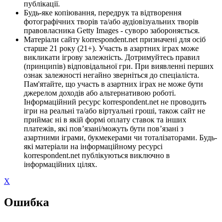
публікації.
Будь-яке копіювання, передрук та відтворення
фотографічних творів та/або аудіовізуальних творів
правовласника Getty Images - суворо забороняється.
Матеріали сайту korrespondent.net призначені для осіб
старше 21 року (21+). Участь в азартних іграх може
викликати ігрову залежність. Дотримуйтесь правил
(принципів) відповідальної гри. При виявленні перших
ознак залежності негайно зверніться до спеціаліста.
Пам'ятайте, що участь в азартних іграх не може бути
джерелом доходів або альтернативою роботі.
Інформаційний ресурс korrespondent.net не проводить
ігри на реальні та/або віртуальні гроші, також сайт не
приймає ні в якій формі оплату ставок та інших
платежів, які пов’язані/можуть бути пов’язані з
азартними іграми, букмекерами чи тоталізаторами. Будь-
які матеріали на інформаційному ресурсі
korrespondent.net публікуються виключно в
інформаційних цілях.
X
Ошибка