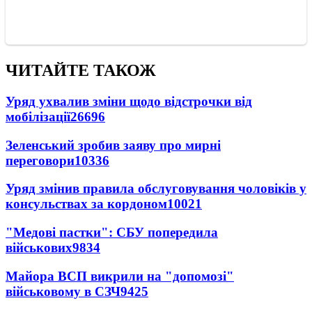
ЧИТАЙТЕ ТАКОЖ
Уряд ухвалив зміни щодо відстрочки від
мобілізації
26696
Зеленський зробив заяву про мирні
переговори
10336
Уряд змінив правила обслуговування чоловіків у
консульствах за кордоном
10021
"Медові пастки": СБУ попередила
військових
9834
Майора ВСП викрили на "допомозі"
військовому в СЗЧ
9425