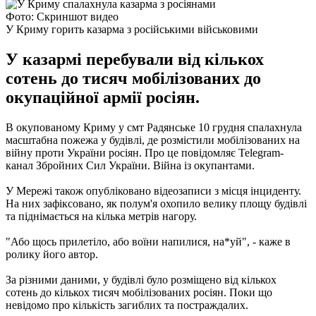
Фото: Скриншот видео
У Криму горить казарма з російськими військовими
У казармі перебували від кількох
сотень до тисяч мобілізованих до
окупаційної армії росіян.
В окупованому Криму у смт Радянське 10 грудня спалахнула
масштабна пожежа у будівлі, де розмістили мобілізованих на
війну проти України росіян. Про це повідомляє Telegram-
канал Збройних Сил України. Війна із окупантами.
У Мережі також опубліковано відеозаписи з місця інциденту.
На них зафіксовано, як полум'я охопило велику площу будівлі
та піднімається на кілька метрів нагору.
"Або щось прилетіло, або воїни напилися, на*уй", - каже в
ролику його автор.
За різними даними, у будівлі було розміщено від кількох
сотень до кількох тисяч мобілізованих росіян. Поки що
невідомо про кількість загиблих та постраждалих.