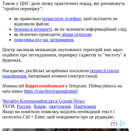
Також у ЦНС дали низку практичних порад, які допоможуть
"пройти перевірку":
як правильно
почистити телефон
, щоб окупанти не
відновили файли;
безпека в інтернеті,
як не залишати інформаційний слід;
як безпечно проводити
збори підпілля;
поведінка під час затримання.
Центр закликав мешканців окупованих територій вже зараз
подбати про легендування, перевірку гаджетів та "чистоту" в
будинках.
Нагадаємо, російські загарбники посилили
репресії проти
працівників
Запорізької атомної електростанції.
Новини від
Корреспондент.net
в Telegram. Підписуйтесь на
наш канал
https://t.me/korrespondentnet
Читайте Korrespondent.net в Google News
ТЕГИ:
Россия
,
Крым
,
оккупация
,
Партизаны
Якщо ви помітили помилку, виділіть необхідний текст і
натисніть Ctrl + Enter, щоб повідомити про це редакцію.