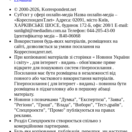
© 2000-2026, Korrespondent.net
Суб'єкт у сфері онлайн-медіа Назва онлайн-медіа –
«КореспонденТ.net» Адреса: 02091, місто Київ,
ХАРКІВСЬКЕ ШОСЕ, будинок 172-Б, офіс 208/1 E-mail:
sunlight@mediadim.com.ua
Телефон: 044-205-43-00
Ідентифікатор медіа – R40-06068
Використання будь-яких матеріалів, розміщених на
сайті, дозволяється за умови посилання на
Корреспондент.net.
При копіюванні матеріалів зі сторінки « Новини України
і світу» , для інтернет - видань - обов'язкове пряме
відкрите для пошукових систем гіперпосилання .
Посилання має бути розміщена в незалежності від
повного або часткового використання матеріалів.
Гіперпосилання ( для інтернет - видань) - повинна бути
розміщена в підзаголовку або в першому абзаці
матеріалу.
Новини з позначками "Думка", "Експертиза", "Заява",
"Регіони", "Гроші", "Влада", "Вибори", "Тест-драйв",
"Спецпроекти", "Промо" публікуються на правах
реклами.
Розділ Спецпроекти створюється спільно з
комерційними партнерами.
Будь яке копіювання, публікація, передрук, чи наступне