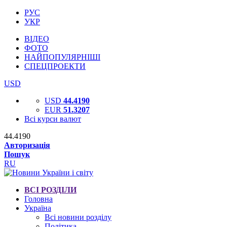
РУС
УКР
ВІДЕО
ФОТО
НАЙПОПУЛЯРНІШІ
СПЕЦПРОЕКТИ
USD
USD
44.4190
EUR
51.3207
Всі курси валют
44.4190
Авторизація
Пошук
RU
ВСІ РОЗДІЛИ
Головна
Україна
Всі новини розділу
Політика