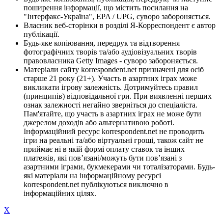
поширення інформації, що містить посилання на
"Інтерфакс-Україна", EPA / UPG, суворо забороняється.
Власник веб-сторінки в розділі Я-Корреспондент є автор
публікації.
Будь-яке копіювання, передрук та відтворення
фотографічних творів та/або аудіовізуальних творів
правовласника Getty Images - суворо забороняється.
Матеріали сайту korrespondent.net призначені для осіб
старше 21 року (21+). Участь в азартних іграх може
викликати ігрову залежність. Дотримуйтесь правил
(принципів) відповідальної гри. При виявленні перших
ознак залежності негайно зверніться до спеціаліста.
Пам'ятайте, що участь в азартних іграх не може бути
джерелом доходів або альтернативою роботі.
Інформаційний ресурс korrespondent.net не проводить
ігри на реальні та/або віртуальні гроші, також сайт не
приймає ні в якій формі оплату ставок та інших
платежів, які пов’язані/можуть бути пов’язані з
азартними іграми, букмекерами чи тоталізаторами. Будь-
які матеріали на інформаційному ресурсі
korrespondent.net публікуються виключно в
інформаційних цілях.
X