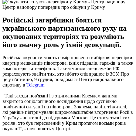
Центр нацопору попередив про обшуки у Криму
Російські загарбники бояться
українського партизанського руху на
окупованих територіях та розуміють
його значну роль у їхній деокупації.
Російські окупанти мають намір провести вибіркові перевірки
квартир мешканців півострова, їхніх підвалів, гаражів, а також
комп'ютерів та телефонів. Таким чином спецслужби РФ
розраховують знайти тих, хто нібито співпрацює із ЗСУ. Про
це у п'ятницю, 9 грудня, повідомляє Центр національного
спротиву в
Telegram
.
"Такі заходи пов'язані і з отриманими Кремлем даними
закритого соціологічного дослідження щодо суспільно-
політичної ситуації на півострові. Зокрема, навіть ті жителі,
які раніше підтримували широкомасштабне вторгнення Росії в
Україну - апатичні до підтримки Москви. Це стосується і тих
росіян, хто був переселений у Крим протягом восьми років
окупації", - пояснюють у Центрі.