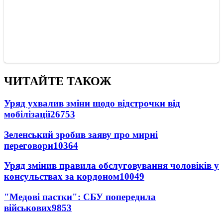
ЧИТАЙТЕ ТАКОЖ
Уряд ухвалив зміни щодо відстрочки від
мобілізації
26753
Зеленський зробив заяву про мирні
переговори
10364
Уряд змінив правила обслуговування чоловіків у
консульствах за кордоном
10049
"Медові пастки": СБУ попередила
військових
9853