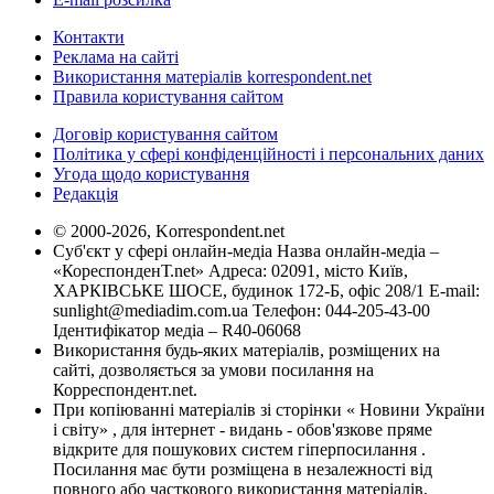
Контакти
Реклама на сайті
Використання матеріалів korrespondent.net
Правила користування сайтом
Договір користування сайтом
Політика у сфері конфіденційності і персональних даних
Угода щодо користування
Редакція
© 2000-2026, Korrespondent.net
Суб'єкт у сфері онлайн-медіа Назва онлайн-медіа –
«КореспонденТ.net» Адреса: 02091, місто Київ,
ХАРКІВСЬКЕ ШОСЕ, будинок 172-Б, офіс 208/1 E-mail:
sunlight@mediadim.com.ua
Телефон: 044-205-43-00
Ідентифікатор медіа – R40-06068
Використання будь-яких матеріалів, розміщених на
сайті, дозволяється за умови посилання на
Корреспондент.net.
При копіюванні матеріалів зі сторінки « Новини України
і світу» , для інтернет - видань - обов'язкове пряме
відкрите для пошукових систем гіперпосилання .
Посилання має бути розміщена в незалежності від
повного або часткового використання матеріалів.