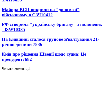
Майора ВСП викрили на "допомозі"
військовому в СЗЧ
10412
РФ створила "українську бригаду" з полонених
- ISW
10385
На Київщині сталося групове зґвалтування 21-
річної дівчини
7836
Київ про рішення Швеції щодо судна: Це
прецедент
7682
Читати коментарі