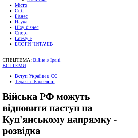
Місто
Світ
Бізнес
Наука
Шоу-бізнес
Спорт
Lifestyle
БЛОГИ ЧИТАЧІВ
СПЕЦТЕМА:
Війна в Ірані
ВСІ ТЕМИ
Вступ України в ЄС
Теракт в Барселоні
Війська РФ можуть
відновити наступ на
Куп'янському напрямку -
розвідка