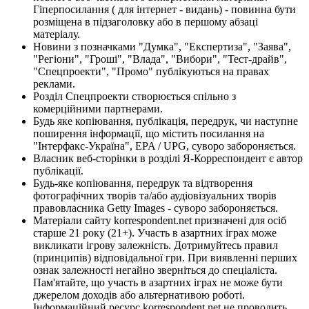
Гіперпосилання ( для інтернет - видань) - повинна бути
розміщена в підзаголовку або в першому абзаці
матеріалу.
Новини з позначками "Думка", "Експертиза", "Заява",
"Регіони", "Гроші", "Влада", "Вибори", "Тест-драйв",
"Спецпроекти", "Промо" публікуються на правах
реклами.
Розділ Спецпроекти створюється спільно з
комерційними партнерами.
Будь яке копіювання, публікація, передрук, чи наступне
поширення інформації, що містить посилання на
"Інтерфакс-Україна", EPA / UPG, суворо забороняється.
Власник веб-сторінки в розділі Я-Корреспондент є автор
публікації.
Будь-яке копіювання, передрук та відтворення
фотографічних творів та/або аудіовізуальних творів
правовласника Getty Images - суворо забороняється.
Матеріали сайту korrespondent.net призначені для осіб
старше 21 року (21+). Участь в азартних іграх може
викликати ігрову залежність. Дотримуйтесь правил
(принципів) відповідальної гри. При виявленні перших
ознак залежності негайно зверніться до спеціаліста.
Пам'ятайте, що участь в азартних іграх не може бути
джерелом доходів або альтернативою роботі.
Інформаційний ресурс korrespondent.net не проводить