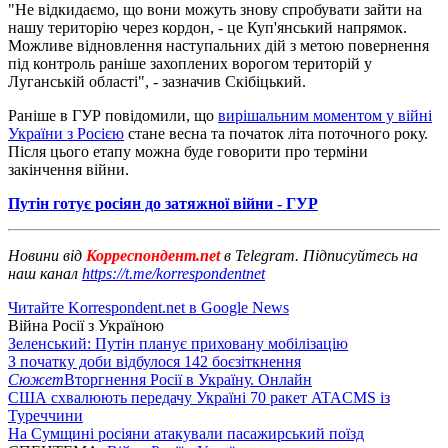
"Не відкидаємо, що вони можуть знову спробувати зайти на
нашу територію через кордон, - це Куп'янський напрямок.
Можливе відновлення наступальних дій з метою повернення
під контроль раніше захоплених ворогом територій у
Луганській області", - зазначив Скібіцький.
Раніше в ГУР повідомили, що
вирішальним моментом у війні
України з Росією
стане весна та початок літа поточного року.
Після цього етапу можна буде говорити про терміни
закінчення війни.
Путін готує росіян до затяжної війни - ГУР
Новини від
Корреспондент.net
в Telegram. Підписуйтесь на
наш канал
https://t.me/korrespondentnet
Читайте Korrespondent.net в Google News
Війна Росії з Україною
Зеленський: Путін планує приховану мобілізацію
З початку доби відбулося 142 боєзіткнення
Сюжет
Вторгнення Росії в Україну. Онлайн
США схвалюють передачу Україні 70 ракет ATACMS із
Туреччини
На Сумщині росіяни атакували пасажирський поїзд