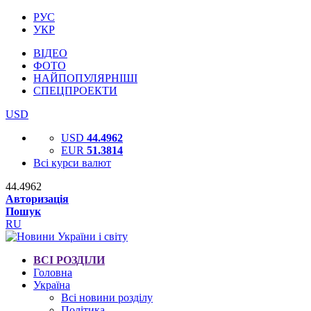
РУС
УКР
ВІДЕО
ФОТО
НАЙПОПУЛЯРНІШІ
СПЕЦПРОЕКТИ
USD
USD
44.4962
EUR
51.3814
Всі курси валют
44.4962
Авторизація
Пошук
RU
ВСІ РОЗДІЛИ
Головна
Україна
Всі новини розділу
Політика