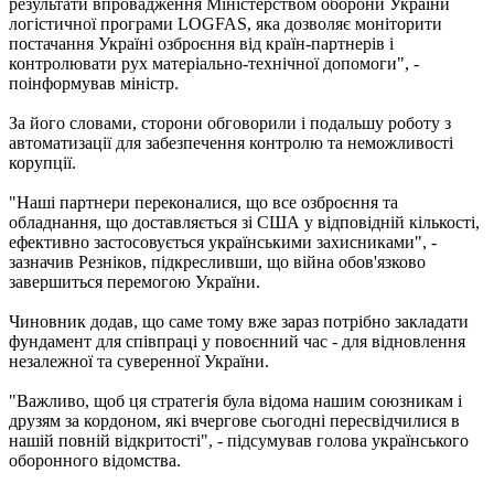
результати впровадження Міністерством оборони України
логістичної програми LOGFAS, яка дозволяє моніторити
постачання Україні озброєння від країн-партнерів і
контролювати рух матеріально-технічної допомоги", -
поінформував міністр.
За його словами, сторони обговорили і подальшу роботу з
автоматизації для забезпечення контролю та неможливості
корупції.
"Наші партнери переконалися, що все озброєння та
обладнання, що доставляється зі США у відповідній кількості,
ефективно застосовується українськими захисниками", -
зазначив Резніков, підкресливши, що війна обов'язково
завершиться перемогою України.
Чиновник додав, що саме тому вже зараз потрібно закладати
фундамент для співпраці у повоєнний час - для відновлення
незалежної та суверенної України.
"Важливо, щоб ця стратегія була відома нашим союзникам і
друзям за кордоном, які вчергове сьогодні пересвідчилися в
нашій повній відкритості", - підсумував голова українського
оборонного відомства.