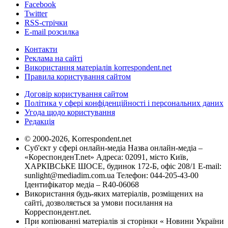
Facebook
Twitter
RSS-стрічки
E-mail розсилка
Контакти
Реклама на сайті
Використання матеріалів korrespondent.net
Правила користування сайтом
Договір користування сайтом
Політика у сфері конфіденційності і персональних даних
Угода щодо користування
Редакція
© 2000-2026, Korrespondent.net
Суб'єкт у сфері онлайн-медіа Назва онлайн-медіа –
«КореспонденТ.net» Адреса: 02091, місто Київ,
ХАРКІВСЬКЕ ШОСЕ, будинок 172-Б, офіс 208/1 E-mail:
sunlight@mediadim.com.ua
Телефон: 044-205-43-00
Ідентифікатор медіа – R40-06068
Використання будь-яких матеріалів, розміщених на
сайті, дозволяється за умови посилання на
Корреспондент.net.
При копіюванні матеріалів зі сторінки « Новини України