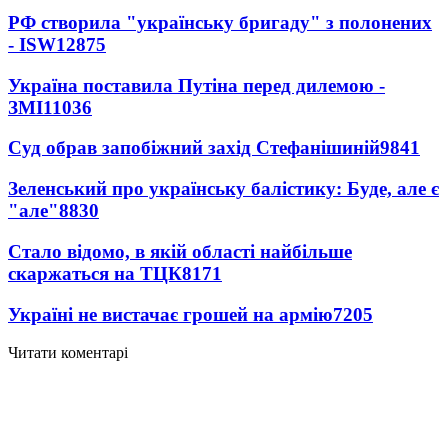
РФ створила "українську бригаду" з полонених
- ISW
12875
Україна поставила Путіна перед дилемою -
ЗМІ
11036
Суд обрав запобіжний захід Стефанішиній
9841
Зеленський про українську балістику: Буде, але є
"але"
8830
Стало відомо, в якій області найбільше
скаржаться на ТЦК
8171
Україні не вистачає грошей на армію
7205
Читати коментарі