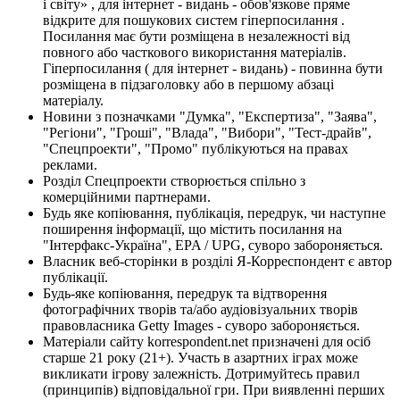
і світу» , для інтернет - видань - обов'язкове пряме
відкрите для пошукових систем гіперпосилання .
Посилання має бути розміщена в незалежності від
повного або часткового використання матеріалів.
Гіперпосилання ( для інтернет - видань) - повинна бути
розміщена в підзаголовку або в першому абзаці
матеріалу.
Новини з позначками "Думка", "Експертиза", "Заява",
"Регіони", "Гроші", "Влада", "Вибори", "Тест-драйв",
"Спецпроекти", "Промо" публікуються на правах
реклами.
Розділ Спецпроекти створюється спільно з
комерційними партнерами.
Будь яке копіювання, публікація, передрук, чи наступне
поширення інформації, що містить посилання на
"Інтерфакс-Україна", EPA / UPG, суворо забороняється.
Власник веб-сторінки в розділі Я-Корреспондент є автор
публікації.
Будь-яке копіювання, передрук та відтворення
фотографічних творів та/або аудіовізуальних творів
правовласника Getty Images - суворо забороняється.
Матеріали сайту korrespondent.net призначені для осіб
старше 21 року (21+). Участь в азартних іграх може
викликати ігрову залежність. Дотримуйтесь правил
(принципів) відповідальної гри. При виявленні перших