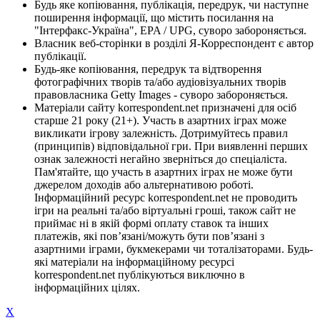
Будь яке копіювання, публікація, передрук, чи наступне
поширення інформації, що містить посилання на
"Інтерфакс-Україна", EPA / UPG, суворо забороняється.
Власник веб-сторінки в розділі Я-Корреспондент є автор
публікації.
Будь-яке копіювання, передрук та відтворення
фотографічних творів та/або аудіовізуальних творів
правовласника Getty Images - суворо забороняється.
Матеріали сайту korrespondent.net призначені для осіб
старше 21 року (21+). Участь в азартних іграх може
викликати ігрову залежність. Дотримуйтесь правил
(принципів) відповідальної гри. При виявленні перших
ознак залежності негайно зверніться до спеціаліста.
Пам'ятайте, що участь в азартних іграх не може бути
джерелом доходів або альтернативою роботі.
Інформаційний ресурс korrespondent.net не проводить
ігри на реальні та/або віртуальні гроші, також сайт не
приймає ні в якій формі оплату ставок та інших
платежів, які пов’язані/можуть бути пов’язані з
азартними іграми, букмекерами чи тоталізаторами. Будь-
які матеріали на інформаційному ресурсі
korrespondent.net публікуються виключно в
інформаційних цілях.
X