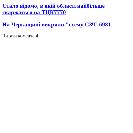
Стало відомо, в якій області найбільше
скаржаться на ТЦК
7770
На Черкащині викрили "схему СЗЧ"
6981
Читати коментарі