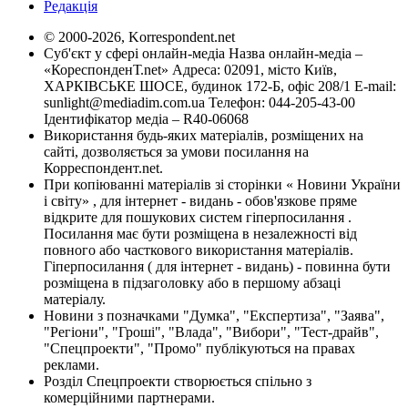
Редакція
© 2000-2026, Korrespondent.net
Суб'єкт у сфері онлайн-медіа Назва онлайн-медіа –
«КореспонденТ.net» Адреса: 02091, місто Київ,
ХАРКІВСЬКЕ ШОСЕ, будинок 172-Б, офіс 208/1 E-mail:
sunlight@mediadim.com.ua
Телефон: 044-205-43-00
Ідентифікатор медіа – R40-06068
Використання будь-яких матеріалів, розміщених на
сайті, дозволяється за умови посилання на
Корреспондент.net.
При копіюванні матеріалів зі сторінки « Новини України
і світу» , для інтернет - видань - обов'язкове пряме
відкрите для пошукових систем гіперпосилання .
Посилання має бути розміщена в незалежності від
повного або часткового використання матеріалів.
Гіперпосилання ( для інтернет - видань) - повинна бути
розміщена в підзаголовку або в першому абзаці
матеріалу.
Новини з позначками "Думка", "Експертиза", "Заява",
"Регіони", "Гроші", "Влада", "Вибори", "Тест-драйв",
"Спецпроекти", "Промо" публікуються на правах
реклами.
Розділ Спецпроекти створюється спільно з
комерційними партнерами.