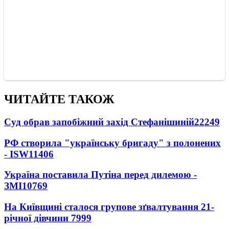
ЧИТАЙТЕ ТАКОЖ
Суд обрав запобіжний захід Стефанішиній
22249
РФ створила "українську бригаду" з полонених
- ISW
11406
Україна поставила Путіна перед дилемою -
ЗМІ
10769
На Київщині сталося групове зґвалтування 21-
річної дівчини
7999