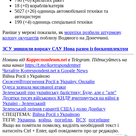
796 (+0) крилатих ракет
18 (+0) кораблів/катерів
5027 (+26) одиниць автомобільної техніки та
автоцистерн
199 (+4) одиниць спеціальної техніки
Раніше у мережі показали, як
морпіхи розбили штурмову
колону окупантів
поблизу Водяного на Донеччині.
ЗСУ знищили ворожу САУ Нона разом із боєкомплектом
Новини від
Корреспондент.net
в Telegram. Підписуйтесь на
наш канал
https://t.me/korrespondentnet
Читайте Korrespondent.net в Google News
Війна Росії з Україною
Сюжет
Вторгнення Росії в Україну. Онлайн
Одеса зазнала масованої атаки
Зеленський про українську балістику: Буде, але є "але"
Десятки тисяч військових КНДР вчитимуться на війні в
Україні - Зеленський
Зеленський оцінив гарантії США і долю Донбасу
СПЕЦТЕМА:
Війна Росії з Україною
ТЕГИ:
Украина
,
война
,
погибли
,
ВСУ
,
погибшие
Якщо ви помітили помилку, виділіть необхідний текст і
натисніть Ctrl + Enter, щоб повідомити про це редакцію.