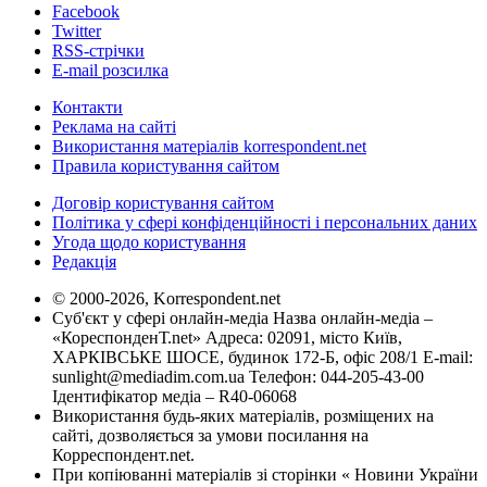
Facebook
Twitter
RSS-стрічки
E-mail розсилка
Контакти
Реклама на сайті
Використання матеріалів korrespondent.net
Правила користування сайтом
Договір користування сайтом
Політика у сфері конфіденційності і персональних даних
Угода щодо користування
Редакція
© 2000-2026, Korrespondent.net
Суб'єкт у сфері онлайн-медіа Назва онлайн-медіа –
«КореспонденТ.net» Адреса: 02091, місто Київ,
ХАРКІВСЬКЕ ШОСЕ, будинок 172-Б, офіс 208/1 E-mail:
sunlight@mediadim.com.ua
Телефон: 044-205-43-00
Ідентифікатор медіа – R40-06068
Використання будь-яких матеріалів, розміщених на
сайті, дозволяється за умови посилання на
Корреспондент.net.
При копіюванні матеріалів зі сторінки « Новини України