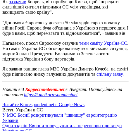
Як
зазначив
Боррель, він прибув до Києва, щоб "передати
сильніший сигнал підтримки ЄС усім українцям, які
захищають свою країну".
"Допомога Євросоюзу досягла 50 мільярдів євро з початку
війни Росії. Європа була об'єднана з Україною з першого дня. І
буде з вами, щоб перемагати та відновлюватися", - заявив він.
Нагадаємо, посол Євросоюзу озвучив
теми саміту Україна-ЄС
.
На саміті Україна-ЄС обговорюватимуться військова ситуація,
мирний план Президента Володимира Зеленського та
підтримка України з боку партнерів.
Як заявив раніше глава МЗС України Дмитро Кулеба, на саміті
буде підписано низку галузевих документів та
спільну заяву.
Новини від
Корреспондент.net
в Telegram. Підписуйтесь на
наш канал
https://t.me/korrespondentnet
Читайте Korrespondent.net в Google News
Вступ України в ЄС
У МЗС Боснії розкритикували "швидшу" євроінтеграцію
України
Одна з країн Європи знову зупинила переговори про вступ
України до ЄС