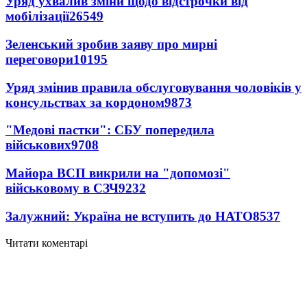
Уряд ухвалив зміни щодо відстрочки від
мобілізації
26549
Зеленський зробив заяву про мирні
переговори
10195
Уряд змінив правила обслуговування чоловіків у
консульствах за кордоном
9873
"Медові пастки": СБУ попередила
військових
9708
Майора ВСП викрили на "допомозі"
військовому в СЗЧ
9232
Залужний: Україна не вступить до НАТО
8537
Читати коментарі