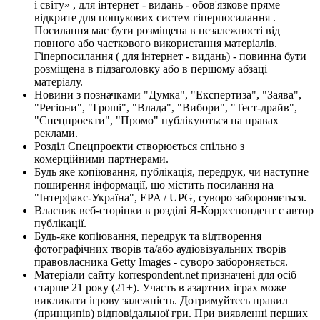
і світу» , для інтернет - видань - обов'язкове пряме
відкрите для пошукових систем гіперпосилання .
Посилання має бути розміщена в незалежності від
повного або часткового використання матеріалів.
Гіперпосилання ( для інтернет - видань) - повинна бути
розміщена в підзаголовку або в першому абзаці
матеріалу.
Новини з позначками "Думка", "Експертиза", "Заява",
"Регіони", "Гроші", "Влада", "Вибори", "Тест-драйв",
"Спецпроекти", "Промо" публікуються на правах
реклами.
Розділ Спецпроекти створюється спільно з
комерційними партнерами.
Будь яке копіювання, публікація, передрук, чи наступне
поширення інформації, що містить посилання на
"Інтерфакс-Україна", EPA / UPG, суворо забороняється.
Власник веб-сторінки в розділі Я-Корреспондент є автор
публікації.
Будь-яке копіювання, передрук та відтворення
фотографічних творів та/або аудіовізуальних творів
правовласника Getty Images - суворо забороняється.
Матеріали сайту korrespondent.net призначені для осіб
старше 21 року (21+). Участь в азартних іграх може
викликати ігрову залежність. Дотримуйтесь правил
(принципів) відповідальної гри. При виявленні перших