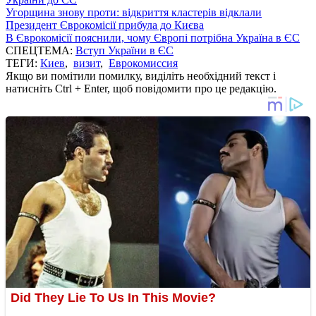
Угорщина знову проти: відкриття кластерів відклали
Президент Єврокомісії прибула до Києва
В Єврокомісії пояснили, чому Європі потрібна Україна в ЄС
СПЕЦТЕМА:
Вступ України в ЄС
ТЕГИ:
Киев
,
визит
,
Еврокомиссия
Якщо ви помітили помилку, виділіть необхідний текст і
натисніть Ctrl + Enter, щоб повідомити про це редакцію.