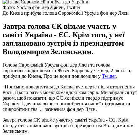
Фото: Урсула фон дер Ляйен, Twitter
До Києва прибула голова Єврокомісії Урсула фон дер Ляєн
Завтра голова ЄК візьме участь у
саміті Україна - ЄС. Крім того, у неї
заплановано зустріч із президентом
Володимиром Зеленським.
Голова Єврокомісії Урсула фон дер Ляєн та голова
європейської дипломатіії Жозеп Боррель у четвер, 2 лютого,
прибули до Києва. Про це вони повідомили у
Twitter
.
"Приємно повернутися до Києва, вчетверте після вторгнення
Росії. Цього разу з моєю командою комісарів. Ми зібралися тут
разом, щоб показати, що ЄС як ніколи твердо підтримує
Україну. І для подальшого поглиблення нашої підтримки та
співробітництва", - зазначила фон дер Ляєн.
Завтра голова ЄК візьме участь у саміті Україна - ЄС. Крім
того, у неї заплановано зустріч із президентом Володимиром
Зеленським.