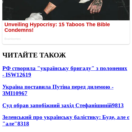
ЧИТАЙТЕ ТАКОЖ
РФ створила "українську бригаду" з полонених
- ISW
12619
Україна поставила Путіна перед дилемою -
ЗМІ
10967
Суд обрав запобіжний захід Стефанішиній
9813
Зеленський про українську балістику: Буде, але є
"але"
8318