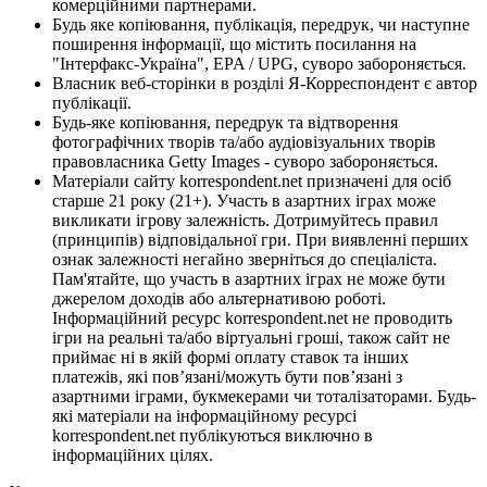
комерційними партнерами.
Будь яке копіювання, публікація, передрук, чи наступне
поширення інформації, що містить посилання на
"Інтерфакс-Україна", EPA / UPG, суворо забороняється.
Власник веб-сторінки в розділі Я-Корреспондент є автор
публікації.
Будь-яке копіювання, передрук та відтворення
фотографічних творів та/або аудіовізуальних творів
правовласника Getty Images - суворо забороняється.
Матеріали сайту korrespondent.net призначені для осіб
старше 21 року (21+). Участь в азартних іграх може
викликати ігрову залежність. Дотримуйтесь правил
(принципів) відповідальної гри. При виявленні перших
ознак залежності негайно зверніться до спеціаліста.
Пам'ятайте, що участь в азартних іграх не може бути
джерелом доходів або альтернативою роботі.
Інформаційний ресурс korrespondent.net не проводить
ігри на реальні та/або віртуальні гроші, також сайт не
приймає ні в якій формі оплату ставок та інших
платежів, які пов’язані/можуть бути пов’язані з
азартними іграми, букмекерами чи тоталізаторами. Будь-
які матеріали на інформаційному ресурсі
korrespondent.net публікуються виключно в
інформаційних цілях.