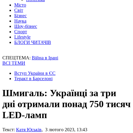
Місто
Світ
Бізнес
Наука
Шоу-бізнес
Спорт
Lifestyle
БЛОГИ ЧИТАЧІВ
СПЕЦТЕМА:
Війна в Ірані
ВСІ ТЕМИ
Вступ України в ЄС
Теракт в Барселоні
Шмигаль: Українці за три
дні отримали понад 750 тисяч
LED-ламп
Текст:
Катя Юськів
, 3 лютого 2023, 13:43