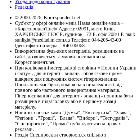
Угода щодо користування
Редакція
© 2000-2026, Korrespondent.net
Суб'єкт у сфері онлайн-медіа Назва онлайн-медіа –
«КореспонденТ.net» Адреса: 02091, місто Київ,
ХАРКІВСЬКЕ ШОСЕ, будинок 172-Б, офіс 208/1 E-mail:
sunlight@mediadim.com.ua
Телефон: 044-205-43-00
Ідентифікатор медіа – R40-06068
Використання будь-яких матеріалів, розміщених на
сайті, дозволяється за умови посилання на
Корреспондент.net.
При копіюванні матеріалів зі сторінки « Новини України
і світу» , для інтернет - видань - обов'язкове пряме
відкрите для пошукових систем гіперпосилання .
Посилання має бути розміщена в незалежності від
повного або часткового використання матеріалів.
Гіперпосилання ( для інтернет - видань) - повинна бути
розміщена в підзаголовку або в першому абзаці
матеріалу.
Новини з позначками "Думка", "Експертиза", "Заява",
"Регіони", "Гроші", "Влада", "Вибори", "Тест-драйв",
"Спецпроекти", "Промо" публікуються на правах
реклами.
Розділ Спецпроекти створюється спільно з