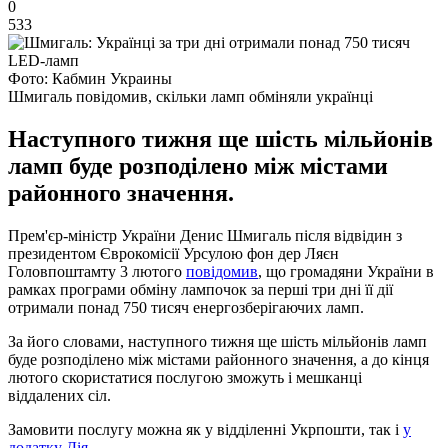
0
533
Фото: Кабмин Украины
Шмигаль повідомив, скільки ламп обміняли українці
Наступного тижня ще шість мільйонів
ламп буде розподілено між містами
районного значення.
Прем'єр-міністр України Денис Шмигаль після відвідин з
президентом Єврокомісії Урсулою фон дер Ляєн
Головпоштамту 3 лютого
повідомив
, що громадяни України в
рамках програми обміну лампочок за перші три дні її дії
отримали понад 750 тисяч енергозберігаючих ламп.
За його словами, наступного тижня ще шість мільйонів ламп
буде розподілено між містами районного значення, а до кінця
лютого скористатися послугою зможуть і мешканці
віддалених сіл.
Замовити послугу можна як у відділенні Укрпошти, так і
у
додатку Дія
.