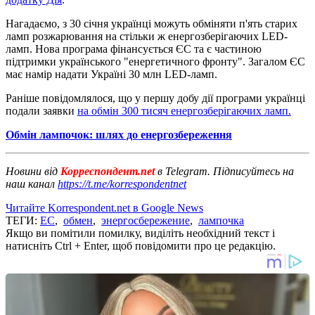
Нагадаємо, з 30 січня українці можуть обміняти п'ять старих
ламп розжарювання на стільки ж енергозберігаючих LED-
ламп. Нова програма фінансується ЄС та є частиною
підтримки українського "енергетичного фронту". Загалом ЄС
має намір надати Україні 30 млн LED-ламп.
Раніше повідомлялося, що у першу добу дії програми українці
подали заявки
на обмін 300 тисяч енергозберігаючих ламп.
Обмін лампочок: шлях до енергозбереження
Новини від
Корреспондент.net
в Telegram. Підписуйтесь на
наш канал
https://t.me/korrespondentnet
Читайте Korrespondent.net в Google News
ТЕГИ:
ЕС
,
обмен
,
энергосбережение
,
лампочка
Якщо ви помітили помилку, виділіть необхідний текст і
натисніть Ctrl + Enter, щоб повідомити про це редакцію.