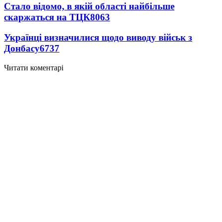
Стало відомо, в якій області найбільше
скаржаться на ТЦК
8063
Українці визначилися щодо виводу військ з
Донбасу
6737
Читати коментарі