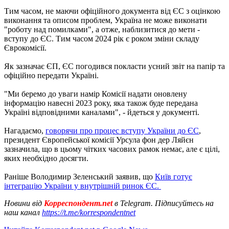
Тим часом, не маючи офіційного документа від ЄС з оцінкою
виконання та описом проблем, Україна не може виконати
"роботу над помилками", а отже, наблизитися до мети -
вступу до ЄС. Тим часом 2024 рік є роком зміни складу
Єврокомісії.
Як зазначає ЄП, ЄС погодився покласти усний звіт на папір та
офіційно передати Україні.
"Ми беремо до уваги намір Комісії надати оновлену
інформацію навесні 2023 року, яка також буде передана
Україні відповідними каналами", - йдеться у документі.
Нагадаємо,
говорячи про процес вступу України до ЄС
,
президент Європейської комісії Урсула фон дер Ляйєн
зазначила, що в цьому чітких часових рамок немає, але є цілі,
яких необхідно досягти.
Раніше Володимир Зеленський заявив, що
Київ готує
інтеграцію України у внутрішній ринок ЄС.
Новини від
Корреспондент.net
в Telegram. Підписуйтесь на
наш канал
https://t.me/korrespondentnet