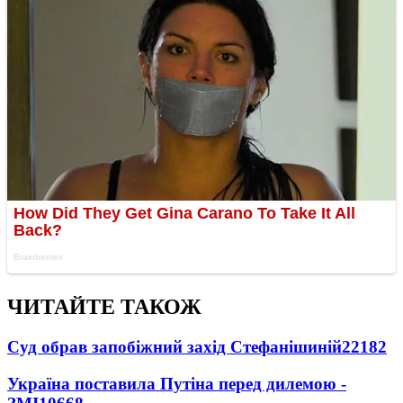
ЧИТАЙТЕ ТАКОЖ
Суд обрав запобіжний захід Стефанішиній
22182
Україна поставила Путіна перед дилемою -