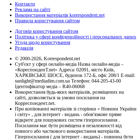
Контакти
Реклама на сайті
Використання матеріалів korrespondent.net
Правила користування сайтом
Договір користування сайтом
Політика у сфері конфіденційності і персональних даних
Угода щодо користування
Редакція
© 2000-2026, Korrespondent.net
Суб'єкт у сфері онлайн-медіа Назва онлайн-медіа –
«КореспонденТ.net» Адреса: 02091, місто Київ,
ХАРКІВСЬКЕ ШОСЕ, будинок 172-Б, офіс 208/1 E-mail:
sunlight@mediadim.com.ua
Телефон: 044-205-43-00
Ідентифікатор медіа – R40-06068
Використання будь-яких матеріалів, розміщених на
сайті, дозволяється за умови посилання на
Корреспондент.net.
При копіюванні матеріалів зі сторінки « Новини України
і світу» , для інтернет - видань - обов'язкове пряме
відкрите для пошукових систем гіперпосилання .
Посилання має бути розміщена в незалежності від
повного або часткового використання матеріалів.
Гіперпосилання ( для інтернет - видань) - повинна бути