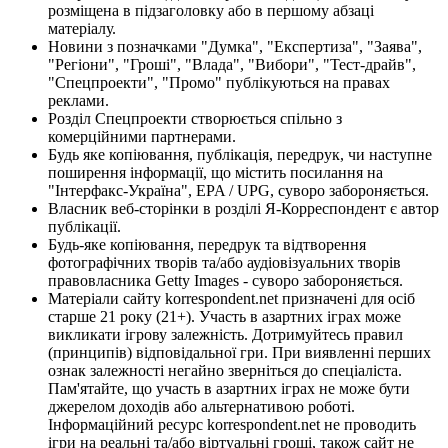
розміщена в підзаголовку або в першому абзаці
матеріалу.
Новини з позначками "Думка", "Експертиза", "Заява",
"Регіони", "Гроші", "Влада", "Вибори", "Тест-драйв",
"Спецпроекти", "Промо" публікуються на правах
реклами.
Розділ Спецпроекти створюється спільно з
комерційними партнерами.
Будь яке копіювання, публікація, передрук, чи наступне
поширення інформації, що містить посилання на
"Інтерфакс-Україна", EPA / UPG, суворо забороняється.
Власник веб-сторінки в розділі Я-Корреспондент є автор
публікації.
Будь-яке копіювання, передрук та відтворення
фотографічних творів та/або аудіовізуальних творів
правовласника Getty Images - суворо забороняється.
Матеріали сайту korrespondent.net призначені для осіб
старше 21 року (21+). Участь в азартних іграх може
викликати ігрову залежність. Дотримуйтесь правил
(принципів) відповідальної гри. При виявленні перших
ознак залежності негайно зверніться до спеціаліста.
Пам'ятайте, що участь в азартних іграх не може бути
джерелом доходів або альтернативою роботі.
Інформаційний ресурс korrespondent.net не проводить
ігри на реальні та/або віртуальні гроші, також сайт не