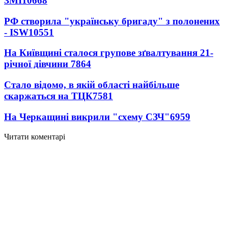
ЗМІ
10668
РФ створила "українську бригаду" з полонених
- ISW
10551
На Київщині сталося групове зґвалтування 21-
річної дівчини
7864
Стало відомо, в якій області найбільше
скаржаться на ТЦК
7581
На Черкащині викрили "схему СЗЧ"
6959
Читати коментарі