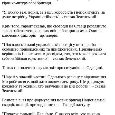
гірничо-штурмової бригади.
"Я дякую вам, воїни, за вашу хоробрість і непохитність, за
дуже потрібну Україні стійкість", - сказав Зеленський.
Крім того, гарант сказав, що сьогодні на Ставці розглянуто
також забезпечення наших воїнів боєприпасами. Один із
ключових факторів – артилерія.
"Підсилюємо наші управлінські позиції у низці регіонів,
особливо прикордонних та прифронтових. Призначаємо
керівників із військовим досвідом, тих, хто може проявити
себе найбільш ефективно", - сказав Зеленський.
Також президент заслухав звіт про ситуацію на Одещині.
"Наразі у значній частині Одеського регіону є відключення.
Ми робимо все, щоб дати людям електрику. Ще раз дякую
кожному та кожній, хто залучений до цієї роботи", - сказав
Зеленський.
Розповів він і про формування нових бригад Національної
гвардії, поліції, прикордонників – Гвардії наступу.
"Початок сильний. Далі буде. Я дякую всім, хто виявив