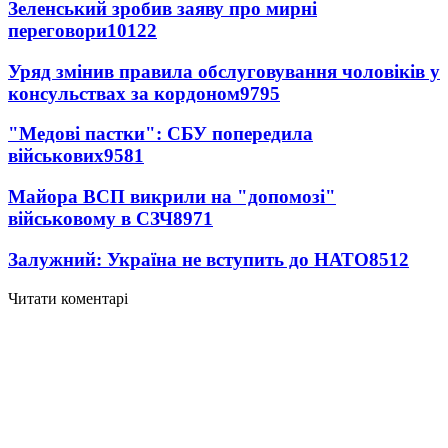
Зеленський зробив заяву про мирні
переговори
10122
Уряд змінив правила обслуговування чоловіків у
консульствах за кордоном
9795
"Медові пастки": СБУ попередила
військових
9581
Майора ВСП викрили на "допомозі"
військовому в СЗЧ
8971
Залужний: Україна не вступить до НАТО
8512
Читати коментарі