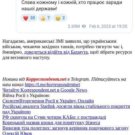
Нагадаємо, американські ЗМІ заявили, що українським
військам, чекаючи західних танків, потрібно тягнути час і,
ймовірно,
доведеться відійти від Бахмута
, щоб зібрати ресурси
для весняного наступу.
Новини від
Корреспондент.net
в Telegram. Підписуйтесь на
наш канал
https://t.me/korrespondentnet
Читайте Korrespondent.net в Google News
Війна Росії з Україною
Сюжет
Вторгнення Росії в Україну. Онлайн
Російські аналоги Starlink досягли вікна стабільного покриття
над Україною
РФ скинула на Суми чотири КАБи: є постраждалі
Корецький назвав кроки для порятунку бізнеса
Вивозив тіла полеглих: загинув керівник пошукового загону
Олексій Юков