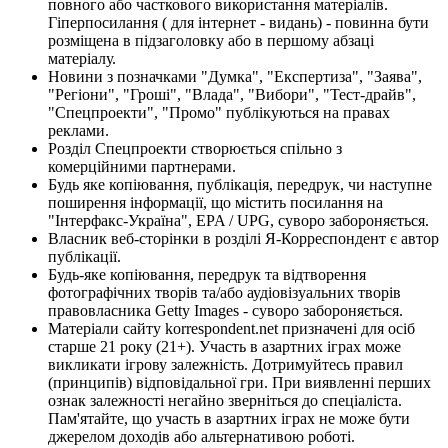
повного або часткового використання матеріалів.
Гіперпосилання ( для інтернет - видань) - повинна бути
розміщена в підзаголовку або в першому абзаці
матеріалу.
Новини з позначками "Думка", "Експертиза", "Заява",
"Регіони", "Гроші", "Влада", "Вибори", "Тест-драйв",
"Спецпроекти", "Промо" публікуються на правах
реклами.
Розділ Спецпроекти створюється спільно з
комерційними партнерами.
Будь яке копіювання, публікація, передрук, чи наступне
поширення інформації, що містить посилання на
"Інтерфакс-Україна", EPA / UPG, суворо забороняється.
Власник веб-сторінки в розділі Я-Корреспондент є автор
публікації.
Будь-яке копіювання, передрук та відтворення
фотографічних творів та/або аудіовізуальних творів
правовласника Getty Images - суворо забороняється.
Матеріали сайту korrespondent.net призначені для осіб
старше 21 року (21+). Участь в азартних іграх може
викликати ігрову залежність. Дотримуйтесь правил
(принципів) відповідальної гри. При виявленні перших
ознак залежності негайно зверніться до спеціаліста.
Пам'ятайте, що участь в азартних іграх не може бути
джерелом доходів або альтернативою роботі.