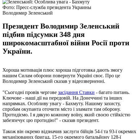
Фото: Пресс-служба президента Украины
Володимир Зеленський
Президент Володимир Зеленський
підбив підсумки 348 дня
широкомасштабної війни Росії проти
України.
Хороша мотивація плюс хороша підготовка дають змогу
нашим Силам оборони повернути Україні своє. Про це
Володимир Зеленський сказав у відеозверненні.
"Сьогодні провів чергове
засідання Ставки
- багато питань.
Ключове - наші дії на передовій. На Донеччині та інших
напрямках. Особливу увагу - Бахмуту. Нашому захисту,
спробам окупанта оточити місто і зламати там оборону.
Протидіємо. І я дякую кожному воїну, який своєю стійкістю
забезпечує цю протидію!" - сказав президент.
Також він окремо відзначив заслуги бійців 54-ї та 93-ї окремих
механізованих бригад, 15-го окремого батальйону 128-ї