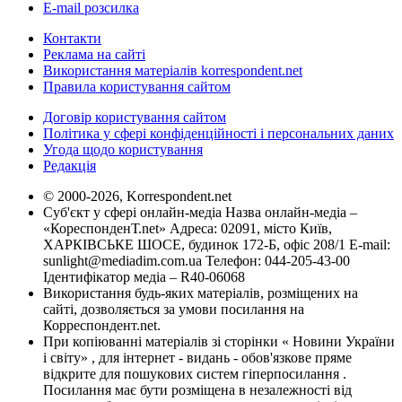
E-mail розсилка
Контакти
Реклама на сайті
Використання матеріалів korrespondent.net
Правила користування сайтом
Договір користування сайтом
Політика у сфері конфіденційності і персональних даних
Угода щодо користування
Редакція
© 2000-2026, Korrespondent.net
Суб'єкт у сфері онлайн-медіа Назва онлайн-медіа –
«КореспонденТ.net» Адреса: 02091, місто Київ,
ХАРКІВСЬКЕ ШОСЕ, будинок 172-Б, офіс 208/1 E-mail:
sunlight@mediadim.com.ua
Телефон: 044-205-43-00
Ідентифікатор медіа – R40-06068
Використання будь-яких матеріалів, розміщених на
сайті, дозволяється за умови посилання на
Корреспондент.net.
При копіюванні матеріалів зі сторінки « Новини України
і світу» , для інтернет - видань - обов'язкове пряме
відкрите для пошукових систем гіперпосилання .
Посилання має бути розміщена в незалежності від