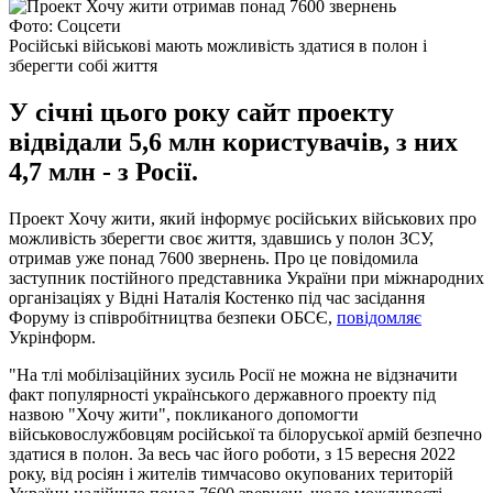
Фото: Соцсети
Російські військові мають можливість здатися в полон і
зберегти собі життя
У січні цього року сайт проекту
відвідали 5,6 млн користувачів, з них
4,7 млн - з Росії.
Проект Хочу жити, який інформує російських військових про
можливість зберегти своє життя, здавшись у полон ЗСУ,
отримав уже понад 7600 звернень. Про це повідомила
заступник постійного представника України при міжнародних
організаціях у Відні Наталія Костенко під час засідання
Форуму із співробітництва безпеки ОБСЄ,
повідомляє
Укрінформ.
"На тлі мобілізаційних зусиль Росії не можна не відзначити
факт популярності українського державного проекту під
назвою "Хочу жити", покликаного допомогти
військовослужбовцям російської та білоруської армій безпечно
здатися в полон. За весь час його роботи, з 15 вересня 2022
року, від росіян і жителів тимчасово окупованих територій