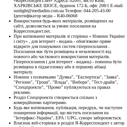
«КореспонденТ.net» Адреса: 02091, місто Київ,
ХАРКІВСЬКЕ ШОСЕ, будинок 172-Б, офіс 208/1 E-mail:
sunlight@mediadim.com.ua
Телефон: 044-205-43-00
Ідентифікатор медіа – R40-06068
Використання будь-яких матеріалів, розміщених на
сайті, дозволяється за умови посилання на
Корреспондент.net.
При копіюванні матеріалів зі сторінки « Новини України
і світу» , для інтернет - видань - обов'язкове пряме
відкрите для пошукових систем гіперпосилання .
Посилання має бути розміщена в незалежності від
повного або часткового використання матеріалів.
Гіперпосилання ( для інтернет - видань) - повинна бути
розміщена в підзаголовку або в першому абзаці
матеріалу.
Новини з позначками "Думка", "Експертиза", "Заява",
"Регіони", "Гроші", "Влада", "Вибори", "Тест-драйв",
"Спецпроекти", "Промо" публікуються на правах
реклами.
Розділ Спецпроекти створюється спільно з
комерційними партнерами.
Будь яке копіювання, публікація, передрук, чи наступне
поширення інформації, що містить посилання на
"Інтерфакс-Україна", EPA / UPG, суворо забороняється.
Власник веб-сторінки в розділі Я-Корреспондент є автор