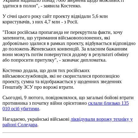
України надійшло понад 7600 звернень щодо можливості
здатися в полон", - заявила Костенко.
У січні цього року сайт проекту відвідали 5,6 млн
користувачів, з них 4,7 млн - з Росії.
"Поки російська пропаганда не перекрутила факти, хочу
запевнити, що утримання військовополонених, які
добровільно здалися в рамках проекту, відбувається відповідно
до положень Женевських конвенцій. За власним бажанням
вони можуть потім повернутися додому в результаті обміну
або попросити притулку", - зазначає дипломатка.
Костенко додала, що доля тих російських
військовослужбовців, які не скористалися пропозицією
проекту, сумна та відображається у щоденних зведеннях
Генштабу ЗСУ про ворожі втрати.
Сьогодні, 9 лютого, повідомлялося, що загальні бойові втрати
противника з початку війни орієнтовно
склали близько 135
010 осіб убитими
.
Нагадаємо, українські військові
ліквідували ворожу техніку у
районі Соледара
.