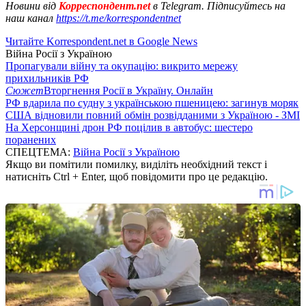
Новини від
Корреспондент.net
в Telegram. Підписуйтесь на
наш канал
https://t.me/korrespondentnet
Читайте Korrespondent.net в Google News
Війна Росії з Україною
Пропагували війну та окупацію: викрито мережу
прихильників РФ
Сюжет
Вторгнення Росії в Україну. Онлайн
РФ вдарила по судну з українською пшеницею: загинув моряк
США відновили повний обмін розвідданими з Україною - ЗМІ
На Херсонщині дрон РФ поцілив в автобус: шестеро
поранених
СПЕЦТЕМА:
Війна Росії з Україною
Якщо ви помітили помилку, виділіть необхідний текст і
натисніть Ctrl + Enter, щоб повідомити про це редакцію.