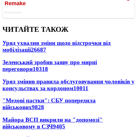
ЧИТАЙТЕ ТАКОЖ
Уряд ухвалив зміни щодо відстрочки від
мобілізації
26687
Зеленський зробив заяву про мирні
переговори
10318
Уряд змінив правила обслуговування чоловіків у
консульствах за кордоном
10011
"Медові пастки": СБУ попередила
військових
9828
Майора ВСП викрили на "допомозі"
військовому в СЗЧ
9405