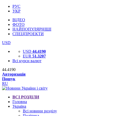
РУС
УКР
ВІДЕО
ФОТО
НАЙПОПУЛЯРНІШІ
СПЕЦПРОЕКТИ
USD
USD
44.4190
EUR
51.3207
Всі курси валют
44.4190
Авторизація
Пошук
RU
ВСІ РОЗДІЛИ
Головна
Україна
Всі новини розділу
Політика