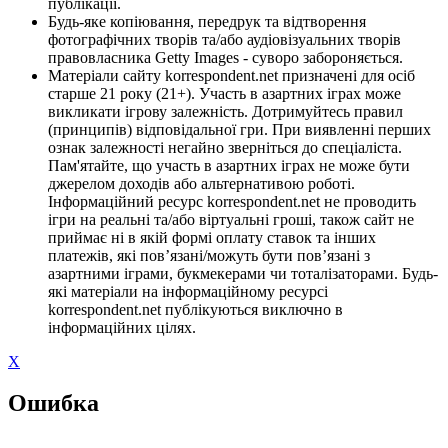
публікації.
Будь-яке копіювання, передрук та відтворення
фотографічних творів та/або аудіовізуальних творів
правовласника Getty Images - суворо забороняється.
Матеріали сайту korrespondent.net призначені для осіб
старше 21 року (21+). Участь в азартних іграх може
викликати ігрову залежність. Дотримуйтесь правил
(принципів) відповідальної гри. При виявленні перших
ознак залежності негайно зверніться до спеціаліста.
Пам'ятайте, що участь в азартних іграх не може бути
джерелом доходів або альтернативою роботі.
Інформаційний ресурс korrespondent.net не проводить
ігри на реальні та/або віртуальні гроші, також сайт не
приймає ні в якій формі оплату ставок та інших
платежів, які пов’язані/можуть бути пов’язані з
азартними іграми, букмекерами чи тоталізаторами. Будь-
які матеріали на інформаційному ресурсі
korrespondent.net публікуються виключно в
інформаційних цілях.
X
Ошибка