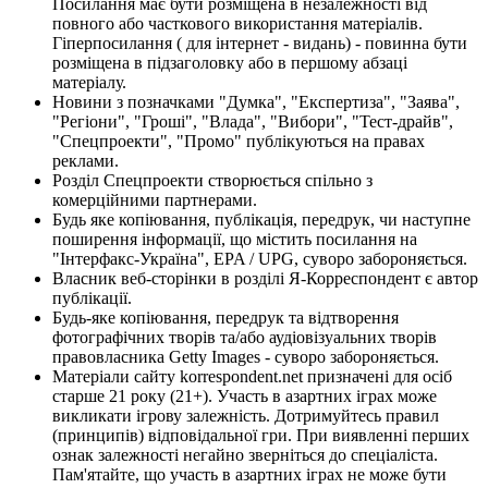
Посилання має бути розміщена в незалежності від
повного або часткового використання матеріалів.
Гіперпосилання ( для інтернет - видань) - повинна бути
розміщена в підзаголовку або в першому абзаці
матеріалу.
Новини з позначками "Думка", "Експертиза", "Заява",
"Регіони", "Гроші", "Влада", "Вибори", "Тест-драйв",
"Спецпроекти", "Промо" публікуються на правах
реклами.
Розділ Спецпроекти створюється спільно з
комерційними партнерами.
Будь яке копіювання, публікація, передрук, чи наступне
поширення інформації, що містить посилання на
"Інтерфакс-Україна", EPA / UPG, суворо забороняється.
Власник веб-сторінки в розділі Я-Корреспондент є автор
публікації.
Будь-яке копіювання, передрук та відтворення
фотографічних творів та/або аудіовізуальних творів
правовласника Getty Images - суворо забороняється.
Матеріали сайту korrespondent.net призначені для осіб
старше 21 року (21+). Участь в азартних іграх може
викликати ігрову залежність. Дотримуйтесь правил
(принципів) відповідальної гри. При виявленні перших
ознак залежності негайно зверніться до спеціаліста.
Пам'ятайте, що участь в азартних іграх не може бути