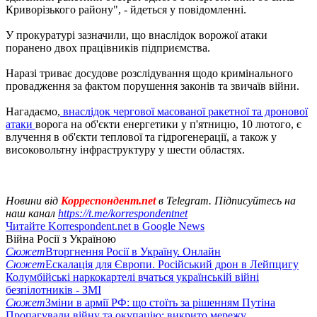
Криворізького району", - йдеться у повідомленні.
У прокуратурі зазначили, що внаслідок ворожої атаки
поранено двох працівників підприємства.
Наразі триває досудове розслідування щодо кримінального
провадження за фактом порушення законів та звичаїв війни.
Нагадаємо,
внаслідок чергової масованої ракетної та дронової
атаки
ворога на об'єкти енергетики у п'ятницю, 10 лютого, є
влучення в об'єкти теплової та гідрогенерації, а також у
високовольтну інфраструктуру у шести областях.
Новини від
Корреспондент.net
в Telegram. Підписуйтесь на
наш канал
https://t.me/korrespondentnet
Читайте Korrespondent.net в Google News
Війна Росії з Україною
Сюжет
Вторгнення Росії в Україну. Онлайн
Сюжет
Ескалація для Європи. Російський дрон в Лейпцигу
Колумбійські наркокартелі вчаться українській війні
безпілотників - ЗМІ
Сюжет
Зміни в армії РФ: що стоїть за рішенням Путіна
Пропагували війну та окупацію: викрито мережу