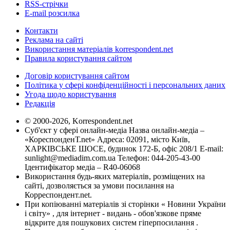
RSS-стрічки
E-mail розсилка
Контакти
Реклама на сайті
Використання матеріалів korrespondent.net
Правила користування сайтом
Договір користування сайтом
Політика у сфері конфіденційності і персональних даних
Угода щодо користування
Редакція
© 2000-2026, Korrespondent.net
Суб'єкт у сфері онлайн-медіа Назва онлайн-медіа –
«КореспонденТ.net» Адреса: 02091, місто Київ,
ХАРКІВСЬКЕ ШОСЕ, будинок 172-Б, офіс 208/1 E-mail:
sunlight@mediadim.com.ua
Телефон: 044-205-43-00
Ідентифікатор медіа – R40-06068
Використання будь-яких матеріалів, розміщених на
сайті, дозволяється за умови посилання на
Корреспондент.net.
При копіюванні матеріалів зі сторінки « Новини України
і світу» , для інтернет - видань - обов'язкове пряме
відкрите для пошукових систем гіперпосилання .