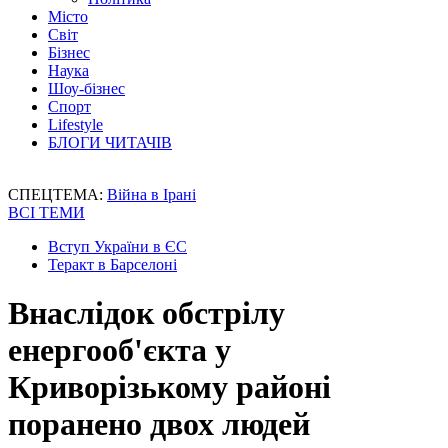
Місто
Світ
Бізнес
Наука
Шоу-бізнес
Спорт
Lifestyle
БЛОГИ ЧИТАЧІВ
СПЕЦТЕМА:
Війна в Ірані
ВСІ ТЕМИ
Вступ України в ЄС
Теракт в Барселоні
Внаслідок обстрілу
енергооб'єкта у
Криворізькому районі
поранено двох людей