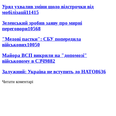
Уряд ухвалив зміни щодо відстрочки від
мобілізації
11415
Зеленський зробив заяву про мирні
переговори
10568
"Медові пастки": СБУ попередила
військових
10050
Майора ВСП викрили на "допомозі"
військовому в СЗЧ
9882
Залужний: Україна не вступить до НАТО
8636
Читати коментарі