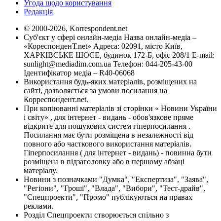
Угода щодо користування
Редакція
© 2000-2026, Korrespondent.net
Суб'єкт у сфері онлайн-медіа Назва онлайн-медіа –
«КореспонденТ.net» Адреса: 02091, місто Київ,
ХАРКІВСЬКЕ ШОСЕ, будинок 172-Б, офіс 208/1 E-mail:
sunlight@mediadim.com.ua
Телефон: 044-205-43-00
Ідентифікатор медіа – R40-06068
Використання будь-яких матеріалів, розміщених на
сайті, дозволяється за умови посилання на
Корреспондент.net.
При копіюванні матеріалів зі сторінки « Новини України
і світу» , для інтернет - видань - обов'язкове пряме
відкрите для пошукових систем гіперпосилання .
Посилання має бути розміщена в незалежності від
повного або часткового використання матеріалів.
Гіперпосилання ( для інтернет - видань) - повинна бути
розміщена в підзаголовку або в першому абзаці
матеріалу.
Новини з позначками "Думка", "Експертиза", "Заява",
"Регіони", "Гроші", "Влада", "Вибори", "Тест-драйв",
"Спецпроекти", "Промо" публікуються на правах
реклами.
Розділ Спецпроекти створюється спільно з