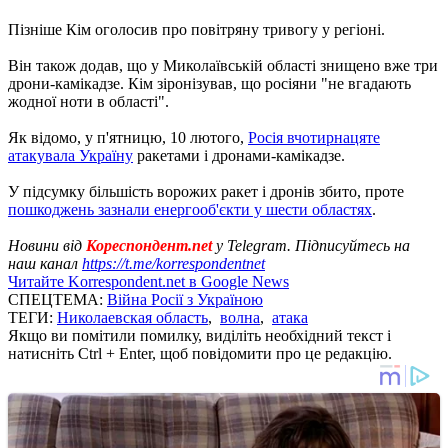
Пізніше Кім оголосив про повітряну тривогу у регіоні.
Він також додав, що у Миколаївській області знищено вже три
дрони-камікадзе. Кім зіронізував, що росіяни "не вгадають
жодної ноти в області".
Як відомо, у п'ятницю, 10 лютого,
Росія вчотирнацяте
атакувала Україну
ракетами і дронами-камікадзе.
У підсумку більшість ворожих ракет і дронів збито, проте
пошкоджень зазнали енергооб'єкти у шести областях
.
Новини від
Кореспондент.net
у Telegram. Підписуйтесь на
наш канал
https://t.me/korrespondentnet
Читайте Korrespondent.net в Google News
СПЕЦТЕМА:
Війна Росії з Україною
ТЕГИ:
Николаевская область
,
волна
,
атака
Якщо ви помітили помилку, виділіть необхідний текст і
натисніть Ctrl + Enter, щоб повідомити про це редакцію.