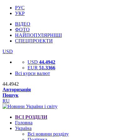
РУС
УКР
ВІДЕО
ФОТО
НАЙПОПУЛЯРНІШІ
СПЕЦПРОЕКТИ
USD
USD
44.4942
EUR
51.3366
Всі курси валют
44.4942
Авторизація
Пошук
RU
ВСІ РОЗДІЛИ
Головна
Україна
Всі новини розділу
Політика