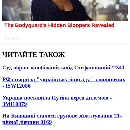
ЧИТАЙТЕ ТАКОЖ
Суд обрав запобіжний захід Стефанішиній
22341
РФ створила "українську бригаду" з полонених
- ISW
12086
Україна поставила Путіна перед дилемою -
ЗМІ
10879
На Київщині сталося групове зґвалтування 21-
річної дівчини
8169