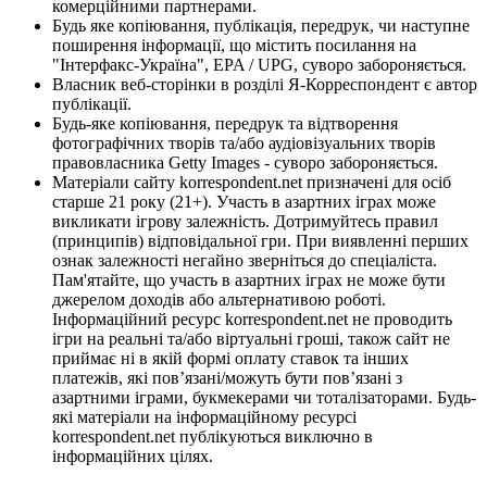
комерційними партнерами.
Будь яке копіювання, публікація, передрук, чи наступне
поширення інформації, що містить посилання на
"Інтерфакс-Україна", EPA / UPG, суворо забороняється.
Власник веб-сторінки в розділі Я-Корреспондент є автор
публікації.
Будь-яке копіювання, передрук та відтворення
фотографічних творів та/або аудіовізуальних творів
правовласника Getty Images - суворо забороняється.
Матеріали сайту korrespondent.net призначені для осіб
старше 21 року (21+). Участь в азартних іграх може
викликати ігрову залежність. Дотримуйтесь правил
(принципів) відповідальної гри. При виявленні перших
ознак залежності негайно зверніться до спеціаліста.
Пам'ятайте, що участь в азартних іграх не може бути
джерелом доходів або альтернативою роботі.
Інформаційний ресурс korrespondent.net не проводить
ігри на реальні та/або віртуальні гроші, також сайт не
приймає ні в якій формі оплату ставок та інших
платежів, які пов’язані/можуть бути пов’язані з
азартними іграми, букмекерами чи тоталізаторами. Будь-
які матеріали на інформаційному ресурсі
korrespondent.net публікуються виключно в
інформаційних цілях.