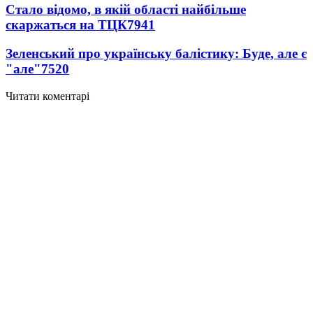
Стало відомо, в якій області найбільше
скаржаться на ТЦК
7941
Зеленський про українську балістику: Буде, але є
"але"
7520
Читати коментарі