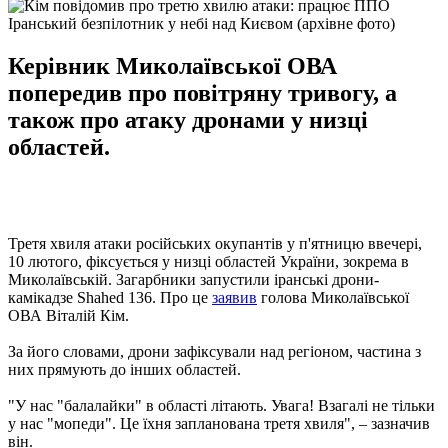
Іранський безпілотник у небі над Києвом (архівне фото)
Керівник Миколаївської ОВА
попередив про повітряну тривогу, а
також про атаку дронами у низці
областей.
Третя хвиля атаки російських окупантів у п'ятницю ввечері,
10 лютого, фіксується у низці областей України, зокрема в
Миколаївській. Загарбники запустили іранські дрони-
камікадзе Shahed 136. Про це
заявив
голова Миколаївської
ОВА Віталій Кім.
За його словами, дрони зафіксували над регіоном, частина з
них прямують до інших областей.
"У нас "балалайки" в області літають. Увага! Взагалі не тільки
у нас "мопеди". Це їхня запланована третя хвиля", – зазначив
він.