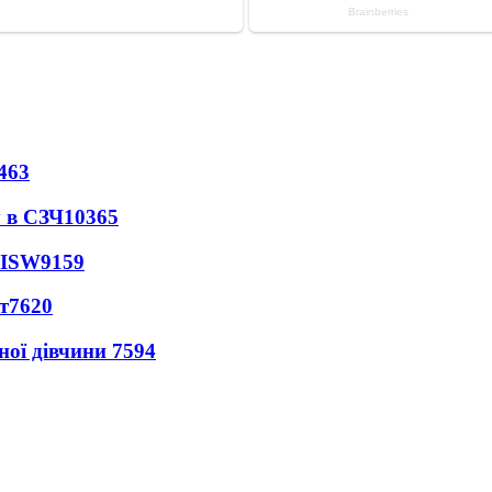
463
 в СЗЧ
10365
 ISW
9159
т
7620
ної дівчини
7594