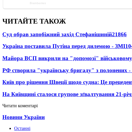
ЧИТАЙТЕ ТАКОЖ
Суд обрав запобіжний захід Стефанішиній
21866
Україна поставила Путіна перед дилемою - ЗМІ
10
Майора ВСП викрили на "допомозі" військовому
РФ створила "українську бригаду" з полонених -
Київ про рішення Швеції щодо судна: Це прецеден
На Київщині сталося групове зґвалтування 21-річ
Читати коментарі
Новини України
Останні