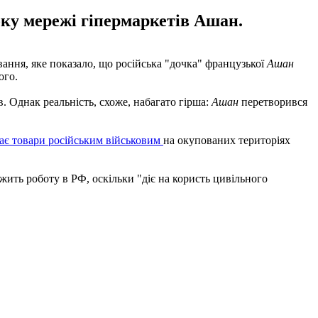
оку мережі гіпермаркетів Ашан.
ання, яке показало, що російська "дочка" французької
Ашан
ого.
в. Однак реальність, схоже, набагато гірша:
Ашан
перетворився
ає товари російським військовим
на окупованих територіях
жить роботу в РФ, оскільки "діє на користь цивільного