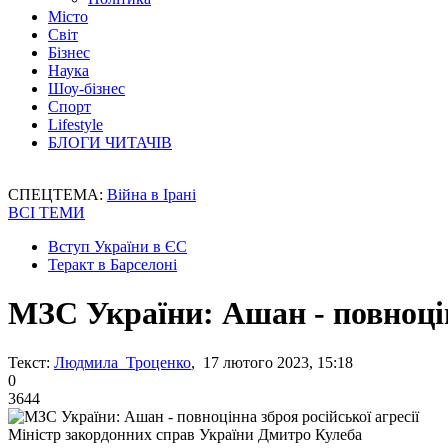
Місто
Світ
Бізнес
Наука
Шоу-бізнес
Спорт
Lifestyle
БЛОГИ ЧИТАЧІВ
СПЕЦТЕМА:
Війна в Ірані
ВСІ ТЕМИ
Вступ України в ЄС
Теракт в Барселоні
МЗС України: Ашан - повноцін
Текст:
Людмила Троценко
, 17 лютого 2023, 15:18
0
3644
Міністр закордонних справ України Дмитро Кулеба