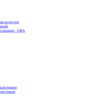
 на водогоні
анцій
рсонщині - ОВА
балістикою