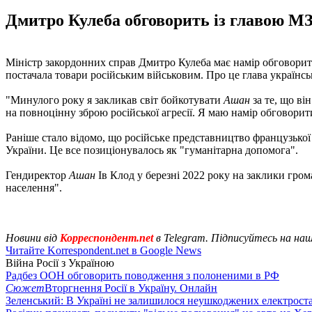
Дмитро Кулеба обговорить із главою МЗ
Міністр закордонних справ Дмитро Кулеба має намір обговорит
постачала товари російським військовим. Про це глава україн
"Минулого року я закликав світ бойкотувати
Ашан
за те, що ві
на повноцінну зброю російської агресії. Я маю намір обговорит
Раніше стало відомо, що російське представництво французько
України. Це все позиціонувалось як "гуманітарна допомога".
Гендиректор
Ашан
Ів Клод у березні 2022 року на заклики гро
населення".
Новини від
Корреспондент.net
в Telegram. Підписуйтесь на на
Читайте Korrespondent.net в Google News
Війна Росії з Україною
Радбез ООН обговорить поводження з полоненими в РФ
Сюжет
Вторгнення Росії в Україну. Онлайн
Зеленський: В Україні не залишилося неушкоджених електрост