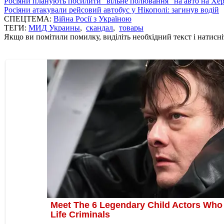
Росіяни планують посилити "вільне полювання" на авто на Хе
Росіяни атакували рейсовий автобус у Нікополі: загинув водій
СПЕЦТЕМА:
Війна Росії з Україною
ТЕГИ:
МИД Украины
,
скандал
,
товары
Якщо ви помітили помилку, виділіть необхідний текст і натисніт