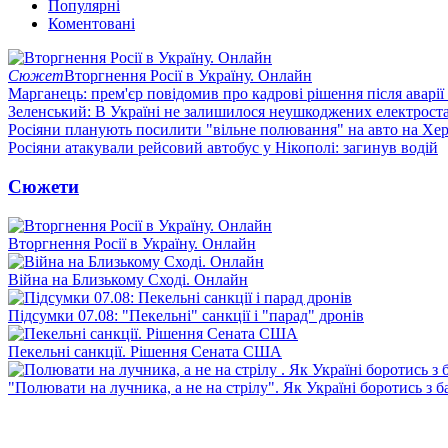
Популярні
Коментовані
Сюжет
Вторгнення Росії в Україну. Онлайн
Марганець: прем'єр повідомив про кадрові рішення після аварії
Зеленський: В Україні не залишилося неушкоджених електрост
Росіяни планують посилити "вільне полювання" на авто на Хе
Росіяни атакували рейсовий автобус у Нікополі: загинув водій
Сюжети
Вторгнення Росії в Україну. Онлайн
Війна на Близькому Сході. Онлайн
Підсумки 07.08: "Пекельні" санкції і "парад" дронів
Пекельні санкції. Рішення Сената США
"Полювати на лучника, а не на стрілу". Як Україні боротись з 