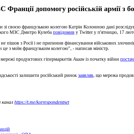
С Франції допомогу російській армії з б
и зі своєю французькою колегою Катрін Колонною дані розслідув
ського МЗС Дмитро Кулеба
повідомив
у Twitter у п'ятницю, 17 лют
н не пішов з Росії і не припинив фінансування військових злочині
и це з моїм французьким колегою", - написав міністр.
ї мережі продуктових гіпермаркетів
Ашан
із початку війни
постач
мадськості залишити російський ринок
заявляв
, що мережа продов
ш канал
https://t.me/korrespondentnet
анцій