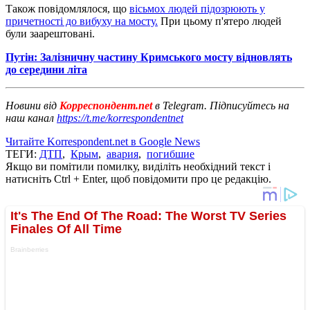
Також повідомлялося, що
вісьмох людей підозрюють у
причетності до вибуху на мосту.
При цьому п'ятеро людей
були заарештовані.
Путін: Залізничну частину Кримського мосту відновлять
до середини літа
Новини від
Корреспондент.net
в Telegram. Підписуйтесь на
наш канал
https://t.me/korrespondentnet
Читайте Korrespondent.net в Google News
ТЕГИ:
ДТП
,
Крым
,
авария
,
погибшие
Якщо ви помітили помилку, виділіть необхідний текст і
натисніть Ctrl + Enter, щоб повідомити про це редакцію.