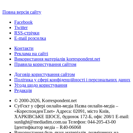
Повна версія сайту
Facebook
Twitter
RSS-стрічки
E-mail розсилка
Контакти
Реклама на сайті
Використання матеріалів korrespondent.net
Правила користування сайтом
Договір користування сайтом
Політика у сфері конфіденційності і персональних даних
Угода щодо користування
Редакція
© 2000-2026, Korrespondent.net
Суб'єкт у сфері онлайн-медіа Назва онлайн-медіа –
«КореспонденТ.net» Адреса: 02091, місто Київ,
ХАРКІВСЬКЕ ШОСЕ, будинок 172-Б, офіс 208/1 E-mail:
sunlight@mediadim.com.ua
Телефон: 044-205-43-00
Ідентифікатор медіа – R40-06068
Використання будь-яких матеріалів, розміщених на