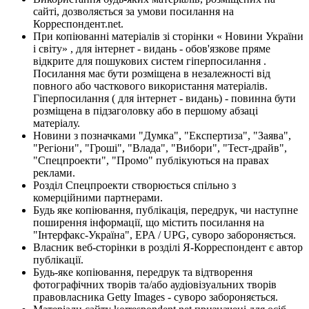
сайті, дозволяється за умови посилання на
Корреспондент.net.
При копіюванні матеріалів зі сторінки « Новини України
і світу» , для інтернет - видань - обов'язкове пряме
відкрите для пошукових систем гіперпосилання .
Посилання має бути розміщена в незалежності від
повного або часткового використання матеріалів.
Гіперпосилання ( для інтернет - видань) - повинна бути
розміщена в підзаголовку або в першому абзаці
матеріалу.
Новини з позначками "Думка", "Експертиза", "Заява",
"Регіони", "Гроші", "Влада", "Вибори", "Тест-драйв",
"Спецпроекти", "Промо" публікуються на правах
реклами.
Розділ Спецпроекти створюється спільно з
комерційними партнерами.
Будь яке копіювання, публікація, передрук, чи наступне
поширення інформації, що містить посилання на
"Інтерфакс-Україна", EPA / UPG, суворо забороняється.
Власник веб-сторінки в розділі Я-Корреспондент є автор
публікації.
Будь-яке копіювання, передрук та відтворення
фотографічних творів та/або аудіовізуальних творів
правовласника Getty Images - суворо забороняється.