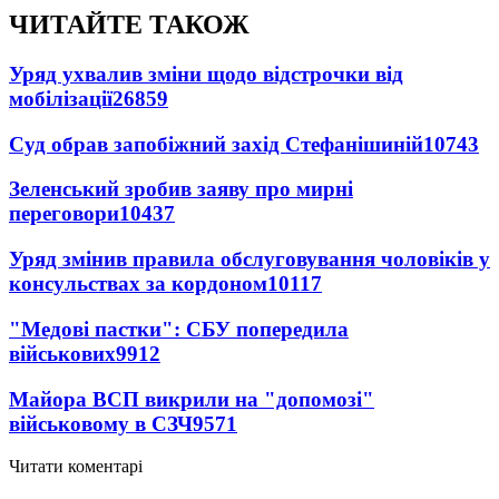
ЧИТАЙТЕ ТАКОЖ
Уряд ухвалив зміни щодо відстрочки від
мобілізації
26859
Суд обрав запобіжний захід Стефанішиній
10743
Зеленський зробив заяву про мирні
переговори
10437
Уряд змінив правила обслуговування чоловіків у
консульствах за кордоном
10117
"Медові пастки": СБУ попередила
військових
9912
Майора ВСП викрили на "допомозі"
військовому в СЗЧ
9571
Читати коментарі