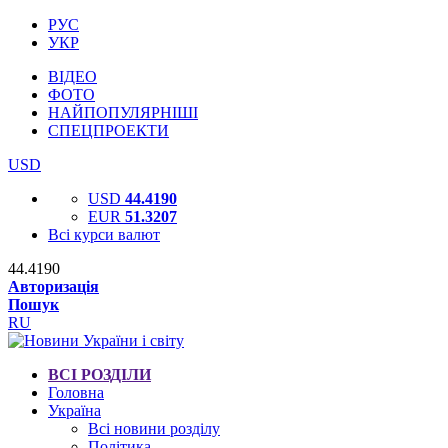
РУС
УКР
ВІДЕО
ФОТО
НАЙПОПУЛЯРНІШІ
СПЕЦПРОЕКТИ
USD
USD
44.4190
EUR
51.3207
Всі курси валют
44.4190
Авторизація
Пошук
RU
ВСІ РОЗДІЛИ
Головна
Україна
Всі новини розділу
Політика