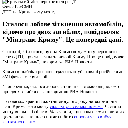
Фото: РосСМИ
ДТП на Кримському мосту
Сталося лобове зіткнення автомобілів,
відомо про двох загиблих, повідомляє
"Мінтранс Криму". Це попередні дані.
Сьогодні, 20 лютого, рух на Кримському мосту перекрито
через ДТП, що сталася на території Криму. Про це повідомляє
"Мінтранс Криму", повідомляє РИА Новости.
Кримські пабліки розповсюджують опубліковані російськими
ЗМІ фото з місця аварії.
"Попередньо, сталося лобове зіткнення автомобілів, відомо
про двох загиблих", - повідомило РИА Новости.
Нагадаємо, вранці 8 жовтня минулого року на залізничній
гілці Кримського мосту
спалахнула сильна пожежа
. Частина
мосту впала. Пізніше в РФ заявили, що спалах семи паливних
цистерн залізничного потяга нібито
спровокував вибух
вантажного авто
.