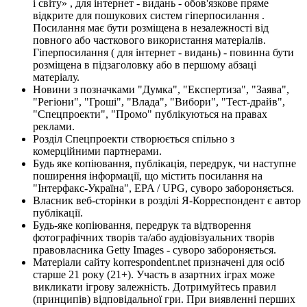
і світу» , для інтернет - видань - обов'язкове пряме
відкрите для пошукових систем гіперпосилання .
Посилання має бути розміщена в незалежності від
повного або часткового використання матеріалів.
Гіперпосилання ( для інтернет - видань) - повинна бути
розміщена в підзаголовку або в першому абзаці
матеріалу.
Новини з позначками "Думка", "Експертиза", "Заява",
"Регіони", "Гроші", "Влада", "Вибори", "Тест-драйв",
"Спецпроекти", "Промо" публікуються на правах
реклами.
Розділ Спецпроекти створюється спільно з
комерційними партнерами.
Будь яке копіювання, публікація, передрук, чи наступне
поширення інформації, що містить посилання на
"Інтерфакс-Україна", EPA / UPG, суворо забороняється.
Власник веб-сторінки в розділі Я-Корреспондент є автор
публікації.
Будь-яке копіювання, передрук та відтворення
фотографічних творів та/або аудіовізуальних творів
правовласника Getty Images - суворо забороняється.
Матеріали сайту korrespondent.net призначені для осіб
старше 21 року (21+). Участь в азартних іграх може
викликати ігрову залежність. Дотримуйтесь правил
(принципів) відповідальної гри. При виявленні перших