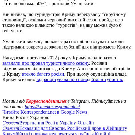
готелів близько 50%", - розповів Уманський.
Він визнав, що туріндустрія Криму перебуває у "скрутному
становищі", оскільки черговий високий сезон пройде не з
такою великою кількістю "туристів", на яку можна було б
очікувати.
Уманський вважає, що вже зараз потрібно готувати заходи
підтримки, зокрема державні субсидії для підприємств Криму.
Нагадаємо, протягом 2022 року у Криму неодноразово
заявляли про провал туристичного сезону
. Росіяни
відмовлялися від поїздок до Криму. А в серпні після обстрілів
із Криму
втекло багато росіян
. При цьому окупаційна влада
Криму все одно
відрапортувала про понад 6 млн туристів.
Новини від
Корреспондент.net
в Telegram. Підписуйтесь на
наш канал
https://t.me/korrespondentnet
Читайте Korrespondent.net в Google News
Війна Росії з Україною
Сюжет
Вторгнення Росії в Україну. Онлайн
Сюжет
Ескалація для Європи. Російський дрон в Лейпцигу
Колумбійські наркокартелі вчаться українській війні