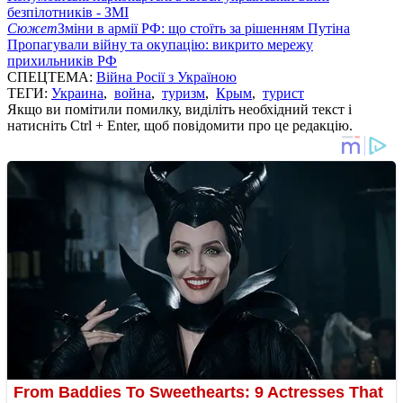
безпілотників - ЗМІ
Сюжет
Зміни в армії РФ: що стоїть за рішенням Путіна
Пропагували війну та окупацію: викрито мережу
прихильників РФ
СПЕЦТЕМА:
Війна Росії з Україною
ТЕГИ:
Украина
,
война
,
туризм
,
Крым
,
турист
Якщо ви помітили помилку, виділіть необхідний текст і
натисніть Ctrl + Enter, щоб повідомити про це редакцію.