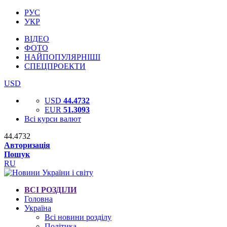
РУС
УКР
ВІДЕО
ФОТО
НАЙПОПУЛЯРНІШІ
СПЕЦПРОЕКТИ
USD
USD
44.4732
EUR
51.3093
Всі курси валют
44.4732
Авторизація
Пошук
RU
ВСІ РОЗДІЛИ
Головна
Україна
Всі новини розділу
Політика