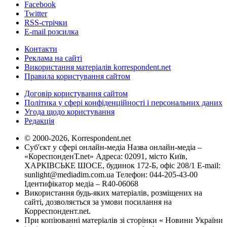
Facebook
Twitter
RSS-стрічки
E-mail розсилка
Контакти
Реклама на сайті
Використання матеріалів korrespondent.net
Правила користування сайтом
Договір користування сайтом
Політика у сфері конфіденційності і персональних даних
Угода щодо користування
Редакція
© 2000-2026, Korrespondent.net
Суб'єкт у сфері онлайн-медіа Назва онлайн-медіа –
«КореспонденТ.net» Адреса: 02091, місто Київ,
ХАРКІВСЬКЕ ШОСЕ, будинок 172-Б, офіс 208/1 E-mail:
sunlight@mediadim.com.ua
Телефон: 044-205-43-00
Ідентифікатор медіа – R40-06068
Використання будь-яких матеріалів, розміщених на
сайті, дозволяється за умови посилання на
Корреспондент.net.
При копіюванні матеріалів зі сторінки « Новини України