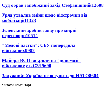
Суд обрав запобіжний захід Стефанішиній
12608
Уряд ухвалив зміни щодо відстрочки від
мобілізації
11323
Зеленський зробив заяву про мирні
переговори
10514
"Медові пастки": СБУ попередила
військових
9982
Майора ВСП викрили на "допомозі"
військовому в СЗЧ
9690
Залужний: Україна не вступить до НАТО
8604
Читати коментарі