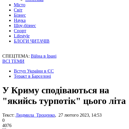
Місто
Світ
Бізнес
Наука
Шоу-бізнес
Спорт
Lifestyle
БЛОГИ ЧИТАЧІВ
СПЕЦТЕМА:
Війна в Ірані
ВСІ ТЕМИ
Вступ України в ЄС
Теракт в Барселоні
У Криму сподіваються на
"якийсь турпотік" цього літа
Текст:
Людмила Троценко
, 27 лютого 2023, 14:53
0
4076