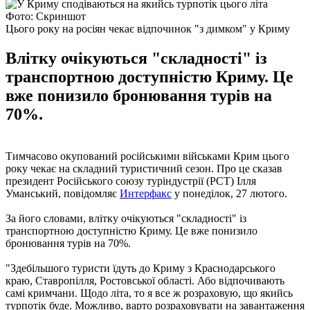
Фото: Скриншот
Цього року на росіян чекає відпочинок "з димком" у Криму
Влітку очікуються "складності" із
транспортною доступністю Криму. Це
вже понизило бронювання турів на
70%.
Тимчасово окупований російськими військами Крим цього
року чекає на складний туристичний сезон. Про це сказав
президент Російського союзу туріндустрії (РСТ) Ілля
Уманський, повідомляє
Интерфакс
у понеділок, 27 лютого.
За його словами, влітку очікуються "складності" із
транспортною доступністю Криму. Це вже понизило
бронювання турів на 70%.
"Здебільшого туристи їдуть до Криму з Краснодарського
краю, Ставропілля, Ростовської області. Або відпочивають
самі кримчани. Щодо літа, то я все ж розраховую, що якийсь
турпотік буде. Можливо, варто розраховувати на завантаження