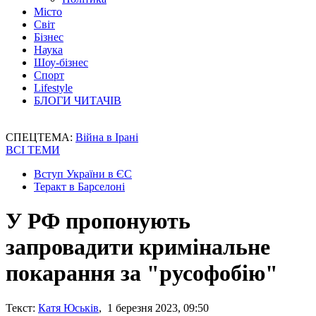
Місто
Світ
Бізнес
Наука
Шоу-бізнес
Спорт
Lifestyle
БЛОГИ ЧИТАЧІВ
СПЕЦТЕМА:
Війна в Ірані
ВСІ ТЕМИ
Вступ України в ЄС
Теракт в Барселоні
У РФ пропонують
запровадити кримінальне
покарання за "русофобію"
Текст:
Катя Юськів
, 1 березня 2023, 09:50