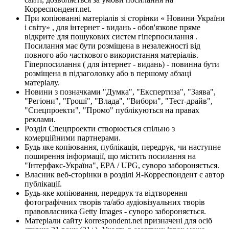
Корреспондент.net.
При копіюванні матеріалів зі сторінки « Новини України
і світу» , для інтернет - видань - обов'язкове пряме
відкрите для пошукових систем гіперпосилання .
Посилання має бути розміщена в незалежності від
повного або часткового використання матеріалів.
Гіперпосилання ( для інтернет - видань) - повинна бути
розміщена в підзаголовку або в першому абзаці
матеріалу.
Новини з позначками "Думка", "Експертиза", "Заява",
"Регіони", "Гроші", "Влада", "Вибори", "Тест-драйв",
"Спецпроекти", "Промо" публікуються на правах
реклами.
Розділ Спецпроекти створюється спільно з
комерційними партнерами.
Будь яке копіювання, публікація, передрук, чи наступне
поширення інформації, що містить посилання на
"Інтерфакс-Україна", EPA / UPG, суворо забороняється.
Власник веб-сторінки в розділі Я-Корреспондент є автор
публікації.
Будь-яке копіювання, передрук та відтворення
фотографічних творів та/або аудіовізуальних творів
правовласника Getty Images - суворо забороняється.
Матеріали сайту korrespondent.net призначені для осіб