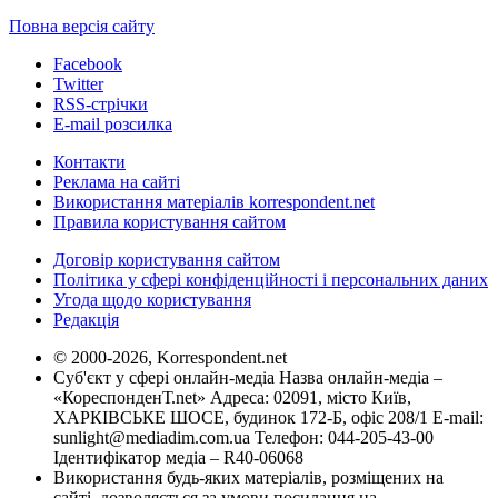
Повна версія сайту
Facebook
Twitter
RSS-стрічки
E-mail розсилка
Контакти
Реклама на сайті
Використання матеріалів korrespondent.net
Правила користування сайтом
Договір користування сайтом
Політика у сфері конфіденційності і персональних даних
Угода щодо користування
Редакція
© 2000-2026, Korrespondent.net
Суб'єкт у сфері онлайн-медіа Назва онлайн-медіа –
«КореспонденТ.net» Адреса: 02091, місто Київ,
ХАРКІВСЬКЕ ШОСЕ, будинок 172-Б, офіс 208/1 E-mail:
sunlight@mediadim.com.ua
Телефон: 044-205-43-00
Ідентифікатор медіа – R40-06068
Використання будь-яких матеріалів, розміщених на
сайті, дозволяється за умови посилання на