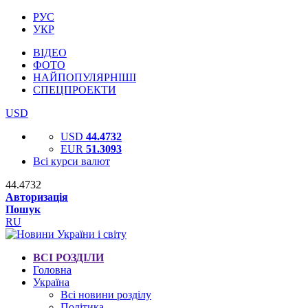
РУС
УКР
ВІДЕО
ФОТО
НАЙПОПУЛЯРНІШІ
СПЕЦПРОЕКТИ
USD
USD
44.4732
EUR
51.3093
Всі курси валют
44.4732
Авторизація
Пошук
RU
ВСІ РОЗДІЛИ
Головна
Україна
Всі новини розділу
Політика