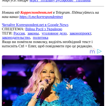
Маргуса Лайдре
через "тотальну русофобію" Таллінна
.
Новини від
Корреспондент.net
в Telegram. Підписуйтесь на
наш канал
https://t.me/korrespondentnet
Читайте Korrespondent.net в Google News
СПЕЦТЕМА:
Війна Росії з Україною
ТЕГИ:
Россия
,
законы
,
уголовное дело
,
законопроект
,
законодательство
,
политика
Якщо ви помітили помилку, виділіть необхідний текст і
натисніть Ctrl + Enter, щоб повідомити про це редакцію.