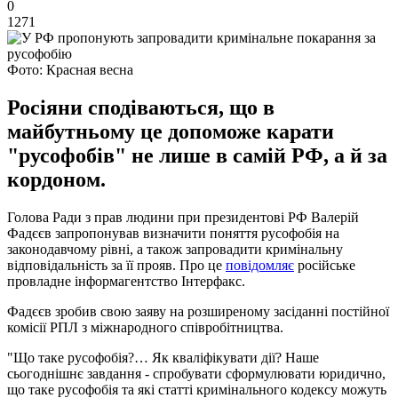
0
1271
Фото: Красная весна
Росіяни сподіваються, що в
майбутньому це допоможе карати
"русофобів" не лише в самій РФ, а й за
кордоном.
Голова Ради з прав людини при президентові РФ Валерій
Фадєєв запропонував визначити поняття русофобія на
законодавчому рівні, а також запровадити кримінальну
відповідальність за її прояв. Про це
повідомляє
російське
провладне інформагентство Інтерфакс.
Фадєєв зробив свою заяву на розширеному засіданні постійної
комісії РПЛ з міжнародного співробітництва.
"Що таке русофобія?… Як кваліфікувати дії? Наше
сьогоднішнє завдання - спробувати сформулювати юридично,
що таке русофобія та які статті кримінального кодексу можуть