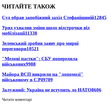
ЧИТАЙТЕ ТАКОЖ
Суд обрав запобіжний захід Стефанішиній
12845
Уряд ухвалив зміни щодо відстрочки від
мобілізації
11338
Зеленський зробив заяву про мирні
переговори
10521
"Медові пастки": СБУ попередила
військових
9988
Майора ВСП викрили на "допомозі"
військовому в СЗЧ
9709
Залужний: Україна не вступить до НАТО
8606
Читати коментарі