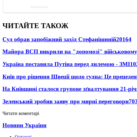
ЧИТАЙТЕ ТАКОЖ
Суд обрав запобіжний захід Стефанішиній
20164
Майора ВСП викрили на "допомозі" військовому
Україна поставила Путіна перед дилемою - ЗМІ
10
Київ про рішення Швеції щодо судна: Це прецеден
На Київщині сталося групове зґвалтування 21-річ
Зеленський зробив заяву про мирні переговори
70
Читати коментарі
Новини України
Останні