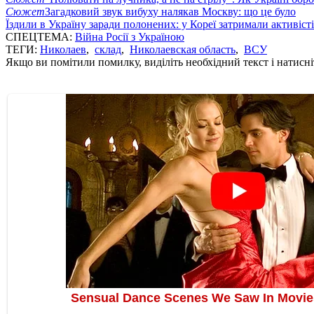
Сюжет
Загадковий звук вибуху налякав Москву: що це було
Їздили в Україну заради полонених: у Кореї затримали активіст
СПЕЦТЕМА:
Війна Росії з Україною
ТЕГИ:
Николаев
,
склад
,
Николаевская область
,
ВСУ
Якщо ви помітили помилку, виділіть необхідний текст і натисніт