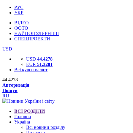
РУС
УКР
ВІДЕО
ФОТО
НАЙПОПУЛЯРНІШІ
СПЕЦПРОЕКТИ
USD
USD
44.4278
EUR
51.3281
Всі курси валют
44.4278
Авторизація
Пошук
RU
ВСІ РОЗДІЛИ
Головна
Україна
Всі новини розділу
Політика