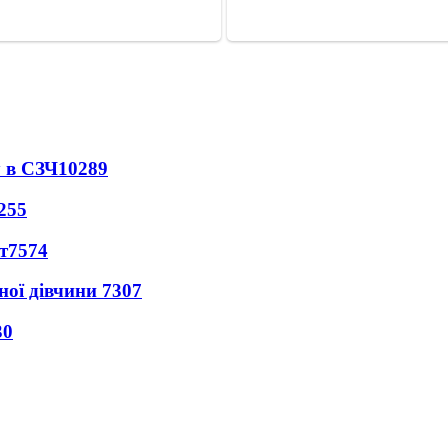
 в СЗЧ
10289
255
т
7574
ної дівчини
7307
30