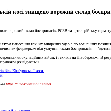
ькій косі знищено ворожий склад боєприп
щили ворожий склад боєприпасів, РСЗВ та артилерійську гармату 
ляхом нанесення точних вивірених ударів по вогненних позиціях
очистим феєрверком відгукнувся і склад боєприпасів", - йдеться
осередження окупаційних військ і техніки на Лівобережжі. В резул
езультати розвідуються.
в біля Кінбурнської коси.
си
анал
https://t.me/korrespondentnet
отись з балістикою