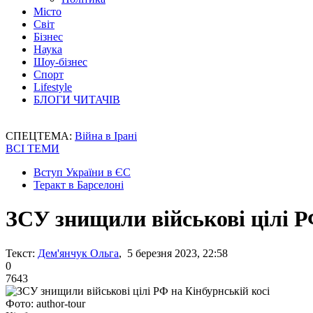
Місто
Світ
Бізнес
Наука
Шоу-бізнес
Спорт
Lifestyle
БЛОГИ ЧИТАЧІВ
СПЕЦТЕМА:
Війна в Ірані
ВСІ ТЕМИ
Вступ України в ЄС
Теракт в Барселоні
ЗСУ знищили військові цілі Р
Текст:
Дем'янчук Ольга
, 5 березня 2023, 22:58
0
7643
Фото: author-tour