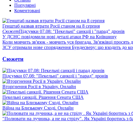
Популярні
Коментовані
Генштаб назвав втрати Росії станом на 8 серпня
Сюжет
Підсумки 07.08: "Пекельні" санкції і "парад" дронів
У ДСНС повідомили нові деталі атаки РФ на Київщину
Коли мовчить зв'язок - мовчить уся бригада. Зв'язківці просять
ЗСУ отримали нове спорядження Бундесверу: що входить до к
Сюжети
Підсумки 07.08: "Пекельні" санкції і "парад" дронів
Вторгнення Росії в Україну. Онлайн
Пекельні санкції. Рішення Сената США
Війна на Близькому Сході. Онлайн
"Полювати на лучника, а не на стрілу". Як Україні боротись з 