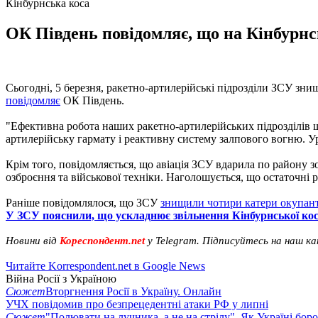
Кінбурнська коса
ОК Південь повідомляє, що на Кінбурнс
Сьогодні, 5 березня, ракетно-артилерійські підрозділи ЗСУ зни
повідомляє
ОК Південь.
"Ефективна робота наших ракетно-артилерійських підрозділів ш
артилерійську гармату і реактивну систему залпового вогню. Ур
Крім того, повідомляється, що авіація ЗСУ вдарила по району з
озброєння та військової техніки. Наголошується, що остаточні р
Раніше повідомлялося, що ЗСУ
знищили чотири катери окупанті
У ЗСУ пояснили, що ускладнює звільнення Кінбурнської ко
Новини від
Кореспондент.net
у Telegram. Підписуйтесь на наш к
Читайте Korrespondent.net в Google News
Війна Росії з Україною
Сюжет
Вторгнення Росії в Україну. Онлайн
УЧХ повідомив про безпрецедентні атаки РФ у липні
Сюжет
"Полювати на лучника, а не на стрілу". Як Україні бор