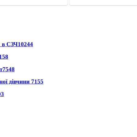
 в СЗЧ
10244
158
т
7548
ної дівчини
7155
03