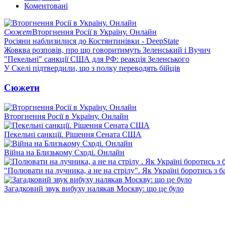
Коментовані
Сюжет
Вторгнення Росії в Україну. Онлайн
Росіяни наблизилися до Костянтинівки - DeepState
Жовква розповів, про що говоритимуть Зеленський і Вучич
"Пекельні" санкції США для РФ: реакція Зеленського
У Скелі підтвердили, що з полку переводять бійців
Сюжети
Вторгнення Росії в Україну. Онлайн
Пекельні санкції. Рішення Сената США
Війна на Близькому Сході. Онлайн
"Полювати на лучника, а не на стрілу". Як Україні боротись з 
Загадковий звук вибуху налякав Москву: що це було