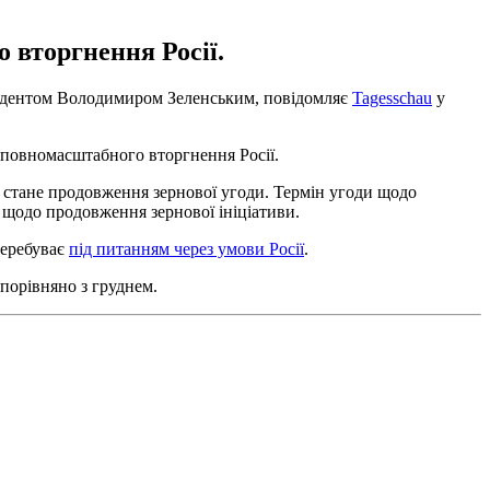
 вторгнення Росії.
езидентом Володимиром Зеленським, повідомляє
Tagesschau
у
у повномасштабного вторгнення Росії.
 стане продовження зернової угоди. Термін угоди щодо
 щодо продовження зернової ініціативи.
перебуває
під питанням через умови Росії
.
порівняно з груднем.