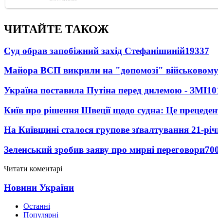
ЧИТАЙТЕ ТАКОЖ
Суд обрав запобіжний захід Стефанішиній
19337
Майора ВСП викрили на "допомозі" військовому
Україна поставила Путіна перед дилемою - ЗМІ
10
Київ про рішення Швеції щодо судна: Це прецеден
На Київщині сталося групове зґвалтування 21-річ
Зеленський зробив заяву про мирні переговори
70
Читати коментарі
Новини України
Останні
Популярні