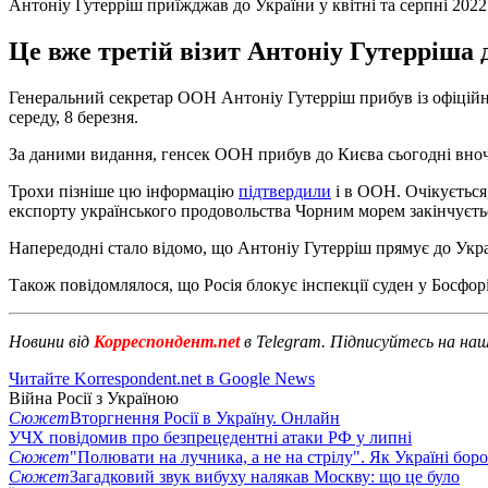
Антоніу Гутерріш приїжджав до України у квітні та серпні 2022
Це вже третій візит Антоніу Гутерріша 
Генеральний секретар ООН Антоніу Гутерріш прибув із офіційн
середу, 8 березня.
За даними видання, генсек ООН прибув до Києва сьогодні вночі
Трохи пізніше цю інформацію
підтвердили
і в ООН. Очікується
експорту українського продовольства Чорним морем закінчуєтьс
Напередодні стало відомо, що Антоніу Гутерріш прямує до Укр
Також повідомлялося, що Росія блокує інспекції суден у Босфорі
Новини від
Корреспондент.net
в Telegram. Підписуйтесь на на
Читайте Korrespondent.net в Google News
Війна Росії з Україною
Сюжет
Вторгнення Росії в Україну. Онлайн
УЧХ повідомив про безпрецедентні атаки РФ у липні
Сюжет
"Полювати на лучника, а не на стрілу". Як Україні бор
Сюжет
Загадковий звук вибуху налякав Москву: що це було