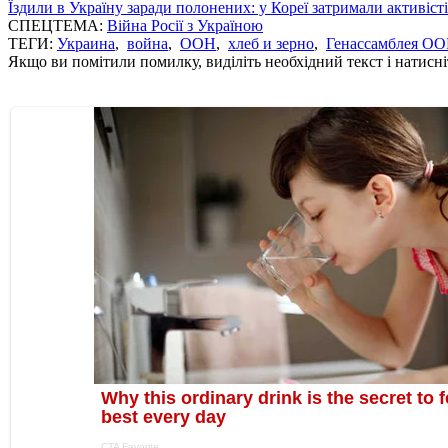
Їздили в Україну заради полонених: у Кореї затримали активіст
СПЕЦТЕМА:
Війна Росії з Україною
ТЕГИ:
Украина
,
война
,
ООН
,
хлеб и зерно
,
Генассамблея О
Якщо ви помітили помилку, виділіть необхідний текст і натисніт