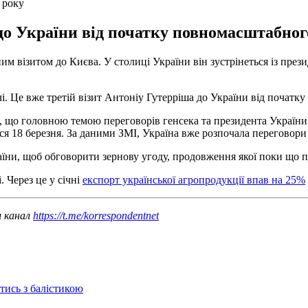
 року
до України від початку повномасштабного
им візитом до Києва. У столиці України він зустрінеться із пр
. Це вже третій візит Антоніу Гутерріша до України від початк
, що головною темою переговорів генсека та президента України
я 18 березня. За даними ЗМІ, Україна вже розпочала переговори
аїни, щоб обговорити зернову угоду, продовження якої поки що 
. Через це у січні
експорт української агропродукції впав на 25%
ш канал
https://t.me/korrespondentnet
отись з балістикою