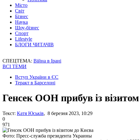
Місто
Світ
Бізнес
Наука
Шоу-бізнес
Спорт
Lifestyle
БЛОГИ ЧИТАЧІВ
СПЕЦТЕМА:
Війна в Ірані
ВСІ ТЕМИ
Вступ України в ЄС
Теракт в Барселоні
Генсек ООН прибув із візитом
Текст:
Катя Юськів
, 8 березня 2023, 10:29
0
971
Фото: Пресс-служба президента Украины