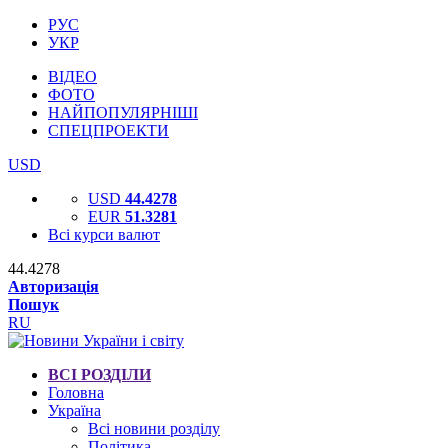
РУС
УКР
ВІДЕО
ФОТО
НАЙПОПУЛЯРНІШІ
СПЕЦПРОЕКТИ
USD
USD
44.4278
EUR
51.3281
Всі курси валют
44.4278
Авторизація
Пошук
RU
ВСІ РОЗДІЛИ
Головна
Україна
Всі новини розділу
Політика