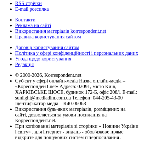
RSS-стрічки
E-mail розсилка
Контакти
Реклама на сайті
Використання матеріалів korrespondent.net
Правила користування сайтом
Договір користування сайтом
Політика у сфері конфіденційності і персональних даних
Угода щодо користування
Редакція
© 2000-2026, Korrespondent.net
Суб'єкт у сфері онлайн-медіа Назва онлайн-медіа –
«КореспонденТ.net» Адреса: 02091, місто Київ,
ХАРКІВСЬКЕ ШОСЕ, будинок 172-Б, офіс 208/1 E-mail:
sunlight@mediadim.com.ua
Телефон: 044-205-43-00
Ідентифікатор медіа – R40-06068
Використання будь-яких матеріалів, розміщених на
сайті, дозволяється за умови посилання на
Корреспондент.net.
При копіюванні матеріалів зі сторінки « Новини України
і світу» , для інтернет - видань - обов'язкове пряме
відкрите для пошукових систем гіперпосилання .