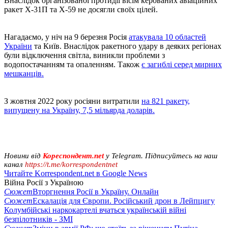
Внаслідок організованої протидії вісім керованих авіаційних
ракет Х-31П та Х-59 не досягли своїх цілей.
Нагадаємо, у ніч на 9 березня Росія
атакувала 10 областей
України
та Київ. Внаслідок ракетного удару в деяких регіонах
були відключення світла, виникли проблеми з
водопостачанням та опаленням. Також
є загиблі серед мирних
мешканців.
З жовтня 2022 року росіяни витратили
на 821 ракету,
випущену на Україну, 7,5 мільярда доларів.
Новини від
Кореспондент.net
у Telegram. Підписуйтесь на наш
канал
https://t.me/korrespondentnet
Читайте Korrespondent.net в Google News
Війна Росії з Україною
Сюжет
Вторгнення Росії в Україну. Онлайн
Сюжет
Ескалація для Європи. Російський дрон в Лейпцигу
Колумбійські наркокартелі вчаться українській війні
безпілотників - ЗМІ