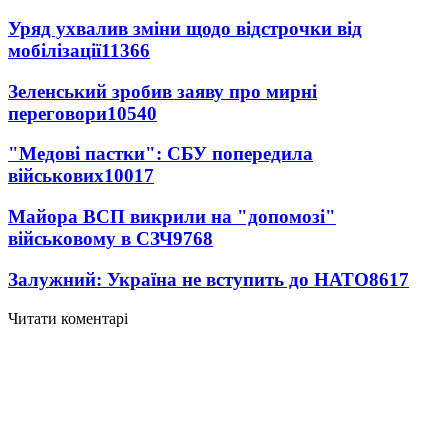
Уряд ухвалив зміни щодо відстрочки від
мобілізації
11366
Зеленський зробив заяву про мирні
переговори
10540
"Медові пастки": СБУ попередила
військових
10017
Майора ВСП викрили на "допомозі"
військовому в СЗЧ
9768
Залужний: Україна не вступить до НАТО
8617
Читати коментарі