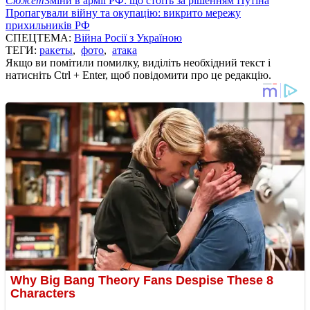
Сюжет
Зміни в армії РФ: що стоїть за рішенням Путіна
Пропагували війну та окупацію: викрито мережу
прихильників РФ
СПЕЦТЕМА:
Війна Росії з Україною
ТЕГИ:
ракеты
,
фото
,
атака
Якщо ви помітили помилку, виділіть необхідний текст і
натисніть Ctrl + Enter, щоб повідомити про це редакцію.