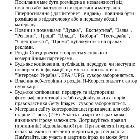
Посилання має бути розміщена в незалежності від
повного або часткового використання матеріалів.
Гіперпосилання ( для інтернет - видань) - повинна бути
розміщена в підзаголовку або в першому абзаці
матеріалу.
Новини з позначками "Думка", "Експертиза", "Заява",
"Регіони", "Гроші", "Влада", "Вибори", "Тест-драйв",
"Спецпроекти", "Промо" публікуються на правах
реклами.
Розділ Спецпроекти створюється спільно з
комерційними партнерами.
Будь яке копіювання, публікація, передрук, чи наступне
поширення інформації, що містить посилання на
"Інтерфакс-Україна", EPA / UPG, суворо забороняється.
Власник веб-сторінки в розділі Я-Корреспондент є автор
публікації.
Будь-яке копіювання, передрук та відтворення
фотографічних творів та/або аудіовізуальних творів
правовласника Getty Images - суворо забороняється.
Матеріали сайту korrespondent.net призначені для осіб
старше 21 року (21+). Участь в азартних іграх може
викликати ігрову залежність. Дотримуйтесь правил
(принципів) відповідальної гри. При виявленні перших
ознак залежності негайно зверніться до спеціаліста.
Пам'ятайте, що участь в азартних іграх не може бути