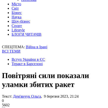
Місто
Світ
Бізнес
Наука
Шоу-бізнес
Спорт
Lifestyle
БЛОГИ ЧИТАЧІВ
СПЕЦТЕМА:
Війна в Ірані
ВСІ ТЕМИ
Вступ України в ЄС
Теракт в Барселоні
Повітряні сили показали
уламки збитих ракет
Текст:
Дем'янчук Ольга
, 9 березня 2023, 21:24
0
5602