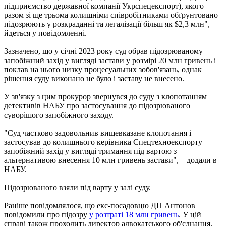
підприємство державної компанії Укрспецекспорт), якого
разом зі ще трьома колишніми співробітниками обґрунтовано
підозрюють у розкраданні та легалізації більш як $2,3 млн", –
йдеться у повідомленні.
Зазначено, що у січні 2023 року суд обрав підозрюваному
запобіжний захід у вигляді застави у розмірі 20 млн гривень і
поклав на нього низку процесуальних зобов'язань, однак
рішення суду виконано не було і заставу не внесено.
У зв'язку з цим прокурор звернувся до суду з клопотанням
детективів НАБУ про застосування до підозрюваного
суворішого запобіжного заходу.
"Суд частково задовольнив вищевказане клопотання і
застосував до колишнього керівника Спецтехноекспорту
запобіжний захід у вигляді тримання під вартою з
альтернативою внесення 10 млн гривень застави", – додали в
НАБУ.
Підозрюваного взяли під варту у залі суду.
Раніше повідомлялося, що екс-посадовцю ДП Антонов
повідомили про підозру
у розтраті 18 млн гривень
. У цій
справі також проходить директор адвокатського об'єднання.