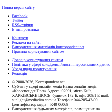
Повна версія сайту
Facebook
Twitter
RSS-стрічки
E-mail розсилка
Контакти
Реклама на сайті
Використання матеріалів korrespondent.net
Правила користування сайтом
Договір користування сайтом
Політика у сфері конфіденційності і персональних даних
Угода щодо користування
Редакція
© 2000-2026, Korrespondent.net
Суб'єкт у сфері онлайн-медіа Назва онлайн-медіа –
«КореспонденТ.net» Адреса: 02091, місто Київ,
ХАРКІВСЬКЕ ШОСЕ, будинок 172-Б, офіс 208/1 E-mail:
sunlight@mediadim.com.ua
Телефон: 044-205-43-00
Ідентифікатор медіа – R40-06068
Використання будь-яких матеріалів, розміщених на