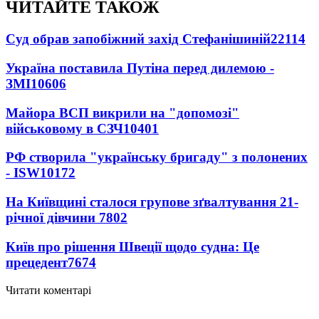
ЧИТАЙТЕ ТАКОЖ
Суд обрав запобіжний захід Стефанішиній
22114
Україна поставила Путіна перед дилемою -
ЗМІ
10606
Майора ВСП викрили на "допомозі"
військовому в СЗЧ
10401
РФ створила "українську бригаду" з полонених
- ISW
10172
На Київщині сталося групове зґвалтування 21-
річної дівчини
7802
Київ про рішення Швеції щодо судна: Це
прецедент
7674
Читати коментарі