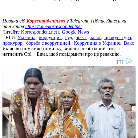
Новини від
Кореспондент.net
у Telegram. Підписуйтесь на
наш канал
https://t.me/korrespondentnet
Читайте Korrespondent.net в Google News
ТЕГИ:
Украина
,
коррупция
,
суд
,
арест
,
залог
,
прокуратура
,
прокурор
,
борьба с коррупцией
,
Коррупция в Украине
,
Вакс
Якщо ви помітили помилку, виділіть необхідний текст і
натисніть Ctrl + Enter, щоб повідомити про це редакцію.