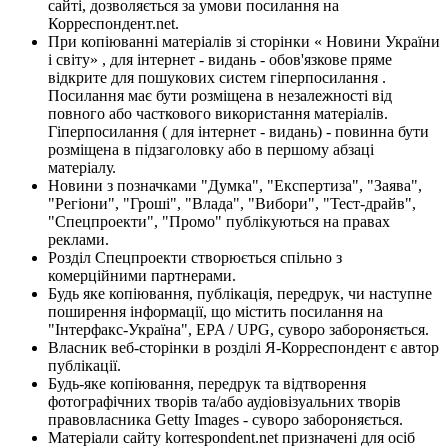
сайті, дозволяється за умови посилання на
Корреспондент.net.
При копіюванні матеріалів зі сторінки « Новини України
і світу» , для інтернет - видань - обов'язкове пряме
відкрите для пошукових систем гіперпосилання .
Посилання має бути розміщена в незалежності від
повного або часткового використання матеріалів.
Гіперпосилання ( для інтернет - видань) - повинна бути
розміщена в підзаголовку або в першому абзаці
матеріалу.
Новини з позначками "Думка", "Експертиза", "Заява",
"Регіони", "Гроші", "Влада", "Вибори", "Тест-драйв",
"Спецпроекти", "Промо" публікуються на правах
реклами.
Розділ Спецпроекти створюється спільно з
комерційними партнерами.
Будь яке копіювання, публікація, передрук, чи наступне
поширення інформації, що містить посилання на
"Інтерфакс-Україна", EPA / UPG, суворо забороняється.
Власник веб-сторінки в розділі Я-Корреспондент є автор
публікації.
Будь-яке копіювання, передрук та відтворення
фотографічних творів та/або аудіовізуальних творів
правовласника Getty Images - суворо забороняється.
Матеріали сайту korrespondent.net призначені для осіб