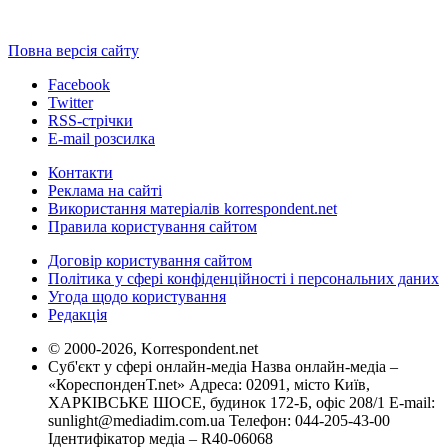
Повна версія сайту
Facebook
Twitter
RSS-стрічки
E-mail розсилка
Контакти
Реклама на сайті
Використання матеріалів korrespondent.net
Правила користування сайтом
Договір користування сайтом
Політика у сфері конфіденційності і персональних даних
Угода щодо користування
Редакція
© 2000-2026, Korrespondent.net
Суб'єкт у сфері онлайн-медіа Назва онлайн-медіа –
«КореспонденТ.net» Адреса: 02091, місто Київ,
ХАРКІВСЬКЕ ШОСЕ, будинок 172-Б, офіс 208/1 E-mail:
sunlight@mediadim.com.ua
Телефон: 044-205-43-00
Ідентифікатор медіа – R40-06068