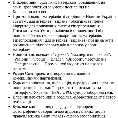
Використання будь-яких матеріалів, розміщених на
сайті, дозволяється за умови посилання на
Корреспондент.net.
При копіюванні матеріалів зі сторінки « Новини України
і світу» , для інтернет - видань - обов'язкове пряме
відкрите для пошукових систем гіперпосилання .
Посилання має бути розміщена в незалежності від
повного або часткового використання матеріалів.
Гіперпосилання ( для інтернет - видань) - повинна бути
розміщена в підзаголовку або в першому абзаці
матеріалу.
Новини з позначками "Думка", "Експертиза", "Заява",
"Регіони", "Гроші", "Влада", "Вибори", "Тест-драйв",
"Спецпроекти", "Промо" публікуються на правах
реклами.
Розділ Спецпроекти створюється спільно з
комерційними партнерами.
Будь яке копіювання, публікація, передрук, чи наступне
поширення інформації, що містить посилання на
"Інтерфакс-Україна", EPA / UPG, суворо забороняється.
Власник веб-сторінки в розділі Я-Корреспондент є автор
публікації.
Будь-яке копіювання, передрук та відтворення
фотографічних творів та/або аудіовізуальних творів
правовласника Getty Images - суворо забороняється.