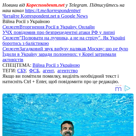
Новини від
Кореспондент.net
у Telegram. Підписуйтесь на
наш канал
https://t.me/korrespondentnet
Читайте Korrespondent.net в Google News
Війна Росії з Україною
Сюжет
Вторгнення Росії в Україну. Онлайн
УЧХ повідомив про безпрецедентні атаки РФ у липні
Сюжет
"Полювати на лучника, а не на стрілу". Як Україні
боротись з балістикою
Сюжет
Загадковий звук вибуху налякав Москву: що це було
Їздили в Україну заради полонених: у Кореї затримали
активістів
СПЕЦТЕМА:
Війна Росії з Україною
ТЕГИ:
СБУ
,
ФСБ
,
агент
,
агентство
Якщо ви помітили помилку, виділіть необхідний текст і
натисніть Ctrl + Enter, щоб повідомити про це редакцію.