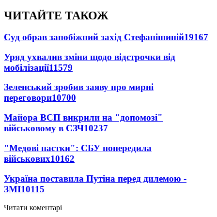
ЧИТАЙТЕ ТАКОЖ
Суд обрав запобіжний захід Стефанішиній
19167
Уряд ухвалив зміни щодо відстрочки від
мобілізації
11579
Зеленський зробив заяву про мирні
переговори
10700
Майора ВСП викрили на "допомозі"
військовому в СЗЧ
10237
"Медові пастки": СБУ попередила
військових
10162
Україна поставила Путіна перед дилемою -
ЗМІ
10115
Читати коментарі