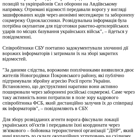
позицій та укріпрайонів Сил оборони на Авдіївському
напрямку. Отримані відомості передавали ворогу у вигляді
зашифрованих кодів через анонімні месенджери та заборонену
соцмережу Одноклассники. Розвідувальна інформація була
потрібна окупантам для підготовки ракетно-артилерійських
ударів по місцях базування українських військ", – йдеться у
повідомленні.
Співробітники СБУ поетапно задокументували злочинні дії
ворожих інформаторів і затримали їх на зборі закритих
відомостей.
"За даними слідства, ворожими поплічниками виявилися двоє
жителів Новогродівки Покровського району, які публічно
підтримували збройну агресію Росії проти України.
Встановлено, що деструктивні наративи вони активно
поширювали через заборонені російські соцмережі. Саме через
таку активність вони потрапили в поле зору кадрового
співробітника ФСБ, який дистанційно залучив їх до співпраці
як інформаторів", – повідомляють в СБУ.
Для збору розвідданих агенти ворога фіксували локації
українських об'єктів і передавали їхні координати через
зв'язкового – бойовика терористичної організації "ДНР", який
нині входить до складу окупаційних угруповань на східному