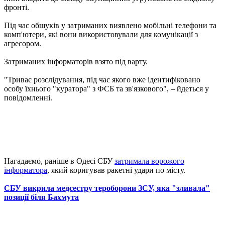
фронті.
Під час обшуків у затриманих виявлено мобільні телефони та
комп'ютери, які вони використовували для комунікації з
агресором.
Затриманих інформаторів взято під варту.
"Триває розслідування, під час якого вже ідентифіковано
особу їхнього "куратора" з ФСБ та зв'язкового", – йдеться у
повідомленні.
Нагадаємо, раніше в Одесі СБУ
затримала ворожого
інформатора
, який коригував ракетні удари по місту.
СБУ викрила медсестру тероборони ЗСУ, яка "зливала"
позиції біля Бахмута