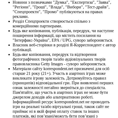
Новини з позначками "Думка", "Експертиза", "Заява",
"Регіони", "Гроші", "Влада", "Вибори", "Тест-драйв",
"Спецпроекти", "Промо" публікуються на правах
реклами.
Розділ Спецпроекти створюється спільно з
комерційними партнерами.
Будь яке копіювання, публікація, передрук, чи наступне
поширення інформації, що містить посилання на
"Інтерфакс-Україна", EPA / UPG, суворо забороняється.
Власник веб-сторінки в розділі Я-Корреспондент є автор
публікації.
Будь-яке копіювання, передрук та відтворення
фотографічних творів та/або аудіовізуальних творів
правовласника Getty Images - суворо забороняється.
Матеріали сайту korrespondent.net призначені для осіб
старше 21 року (21+). Участь в азартних іграх може
викликати ігрову залежність. Дотримуйтесь правил
(принципів) відповідальної гри. При виявленні перших
ознак залежності негайно зверніться до спеціаліста.
Пам'ятайте, що участь в азартних іграх не може бути
джерелом доходів або альтернативою роботі.
Інформаційний ресурс korrespondent.net не проводить
ігри на реальні та/або віртуальні гроші, також сайт не
приймає ні в якій формі оплату ставок та інших
платежів, які пов’язані/можуть бути пов’язані з