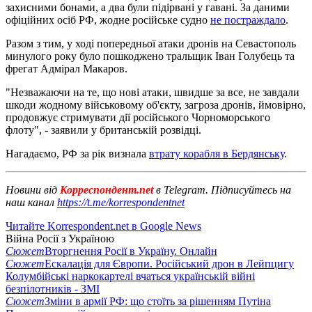
захисними бонами, а два були підірвані у гавані. За даними
офіційних осіб РФ, жодне російське судно
не постраждало
.
Разом з тим, у ході попередньої атаки дронів на Севастополь
минулого року було пошкоджено тральщик Іван Голубець та
фрегат Адмірал Макаров.
"Незважаючи на те, що нові атаки, швидше за все, не завдали
шкоди жодному військовому об'єкту, загроза дронів, ймовірно,
продовжує стримувати дії російського Чорноморського
флоту", - заявили у британській розвідці.
Нагадаємо, РФ за рік визнала
втрату корабля в Бердянську
.
Новини від
Корреспондент.net
в Telegram. Підписуйтесь на
наш канал
https://t.me/korrespondentnet
Читайте Korrespondent.net в Google News
Війна Росії з Україною
Сюжет
Вторгнення Росії в Україну. Онлайн
Сюжет
Ескалація для Європи. Російський дрон в Лейпцигу
Колумбійські наркокартелі вчаться українській війні
безпілотників - ЗМІ
Сюжет
Зміни в армії РФ: що стоїть за рішенням Путіна