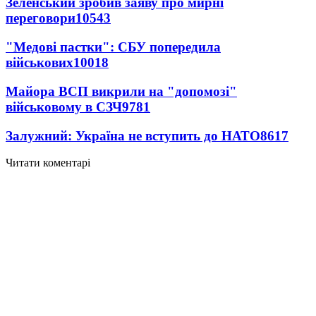
Зеленський зробив заяву про мирні
переговори
10543
"Медові пастки": СБУ попередила
військових
10018
Майора ВСП викрили на "допомозі"
військовому в СЗЧ
9781
Залужний: Україна не вступить до НАТО
8617
Читати коментарі