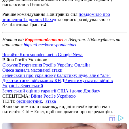
наголосили в Генштабі.
Раніше командування Повітряних сил
повідомило про
знищення 12 дронів Шахед
та одного розвідувального
безпілотника Гранат-4.
Новини від
Корреспондент.net
в Telegram. Підписуйтесь на
наш канал
https://t.me/korrespondentnet
Читайте Korrespondent.net в Google News
Війна Росії з Україною
Сюжет
Вторгнення Росії в Україну. Онлайн
Одеса зазнала масованої атаки
Зеленський про українську балістику: Буде, але є "але"
Десятки тисяч військових КНДР вчитимуться на війні в
Україні - Зеленський
Зеленський оцінив гарантії США і долю Донбасу
СПЕЦТЕМА:
Війна Росії з Україною
ТЕГИ:
беспилотник
,
атака
Якщо ви помітили помилку, виділіть необхідний текст і
натисніть Ctrl + Enter, щоб повідомити про це редакцію.