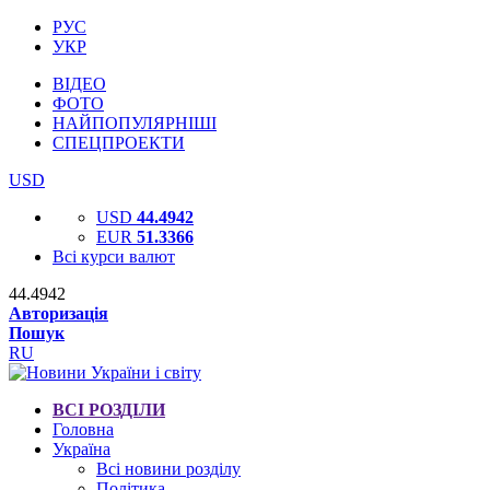
РУС
УКР
ВІДЕО
ФОТО
НАЙПОПУЛЯРНІШІ
СПЕЦПРОЕКТИ
USD
USD
44.4942
EUR
51.3366
Всі курси валют
44.4942
Авторизація
Пошук
RU
ВСІ РОЗДІЛИ
Головна
Україна
Всі новини розділу
Політика