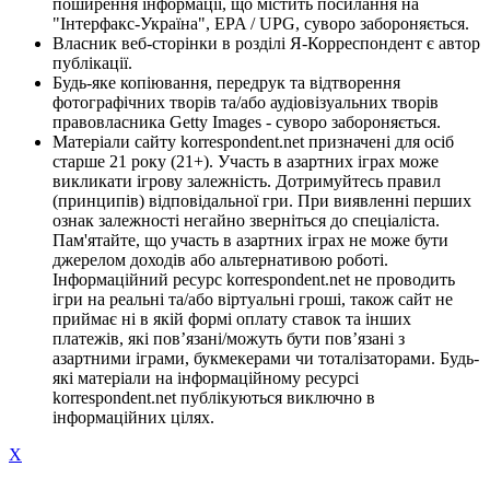
поширення інформації, що містить посилання на
"Інтерфакс-Україна", EPA / UPG, суворо забороняється.
Власник веб-сторінки в розділі Я-Корреспондент є автор
публікації.
Будь-яке копіювання, передрук та відтворення
фотографічних творів та/або аудіовізуальних творів
правовласника Getty Images - суворо забороняється.
Матеріали сайту korrespondent.net призначені для осіб
старше 21 року (21+). Участь в азартних іграх може
викликати ігрову залежність. Дотримуйтесь правил
(принципів) відповідальної гри. При виявленні перших
ознак залежності негайно зверніться до спеціаліста.
Пам'ятайте, що участь в азартних іграх не може бути
джерелом доходів або альтернативою роботі.
Інформаційний ресурс korrespondent.net не проводить
ігри на реальні та/або віртуальні гроші, також сайт не
приймає ні в якій формі оплату ставок та інших
платежів, які пов’язані/можуть бути пов’язані з
азартними іграми, букмекерами чи тоталізаторами. Будь-
які матеріали на інформаційному ресурсі
korrespondent.net публікуються виключно в
інформаційних цілях.
X