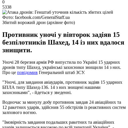
0
5338
Фото: facebook.com/GeneralStaff.ua
Збитий ворожий дрон (архівне фото)
Противник уночі у вівторок задіяв 15
безпілотників Шахед, 14 із них вдалося
знищити.
Уночі 28 березня армія РФ випустила по Україні 15 ударних
дронів типу Шахед, українські захисники знищили 14 з них.
Про це
повідомив
Генеральний штаб ЗСУ.
"Уночі, для завдання авіаударів, противник задіяв 15 ударних
БПЛА типу Шахед-136. 14 з них знищені нашими
захисниками", - йдеться у зведенні.
Водночас за минулу добу противник завдав 24 авіаційних та
12 ракетних ударів, здійснив 55 обстрілів із реактивних систем
залпового вогню.
"Імовірність завдання подальших ракетних та авіаційних
ударів залишається високою по всій території України", -