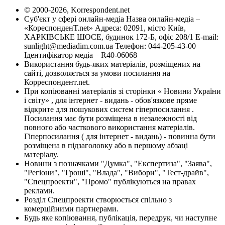
© 2000-2026, Korrespondent.net
Суб'єкт у сфері онлайн-медіа Назва онлайн-медіа –
«КореспонденТ.net» Адреса: 02091, місто Київ,
ХАРКІВСЬКЕ ШОСЕ, будинок 172-Б, офіс 208/1 E-mail:
sunlight@mediadim.com.ua
Телефон: 044-205-43-00
Ідентифікатор медіа – R40-06068
Використання будь-яких матеріалів, розміщених на
сайті, дозволяється за умови посилання на
Корреспондент.net.
При копіюванні матеріалів зі сторінки « Новини України
і світу» , для інтернет - видань - обов'язкове пряме
відкрите для пошукових систем гіперпосилання .
Посилання має бути розміщена в незалежності від
повного або часткового використання матеріалів.
Гіперпосилання ( для інтернет - видань) - повинна бути
розміщена в підзаголовку або в першому абзаці
матеріалу.
Новини з позначками "Думка", "Експертиза", "Заява",
"Регіони", "Гроші", "Влада", "Вибори", "Тест-драйв",
"Спецпроекти", "Промо" публікуються на правах
реклами.
Розділ Спецпроекти створюється спільно з
комерційними партнерами.
Будь яке копіювання, публікація, передрук, чи наступне