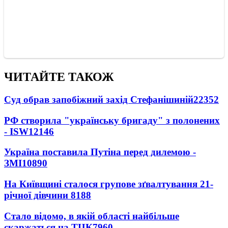
ЧИТАЙТЕ ТАКОЖ
Суд обрав запобіжний захід Стефанішиній
22352
РФ створила "українську бригаду" з полонених
- ISW
12146
Україна поставила Путіна перед дилемою -
ЗМІ
10890
На Київщині сталося групове зґвалтування 21-
річної дівчини
8188
Стало відомо, в якій області найбільше
скаржаться на ТЦК
7960